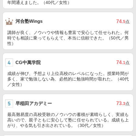
年間通えました。（40代／女性）
河合塾Wings
74
.5
点
講師が良く、ノウハウや情報も豊富で安心して任せられた。何
時でも相談に乗ってもらえて、本当に信頼できた。（50代／男
性）
CG中萬学院
74
.1
点
成績が伸び、予想より上位高校のレベルになった。授業時間が
多く、家で勉強しない為、必然的に勉強時間が取れた。（40代
／女性）
早稲田アカデミー
73
.3
点
最高難易度の高校受験のノウハウの蓄積が素晴らしく、実績も
高いので、親子ともに安心して塾に任せられている。成績も上
がり、やる気も引き出されている。（30代／女性）