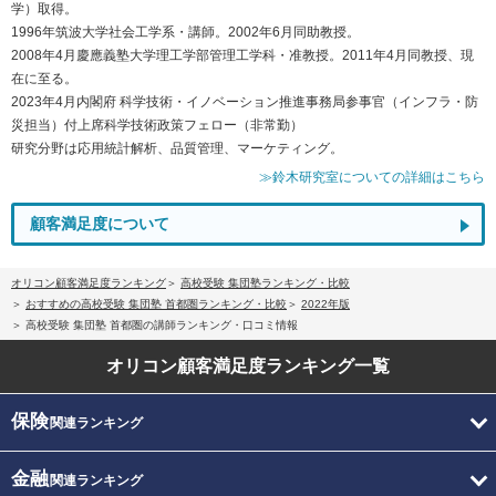
学）取得。
1996年筑波大学社会工学系・講師。2002年6月同助教授。
2008年4月慶應義塾大学理工学部管理工学科・准教授。2011年4月同教授、現
在に至る。
2023年4月内閣府 科学技術・イノベーション推進事務局参事官（インフラ・防
災担当）付上席科学技術政策フェロー（非常勤）
研究分野は応用統計解析、品質管理、マーケティング。
≫鈴木研究室についての詳細はこちら
顧客満足度について
オリコン顧客満足度ランキング
高校受験 集団塾ランキング・比較
おすすめの高校受験 集団塾 首都圏ランキング・比較
2022年版
高校受験 集団塾 首都圏の講師ランキング・口コミ情報
オリコン顧客満足度
ランキング一覧
保険
関連ランキング
金融
関連ランキング