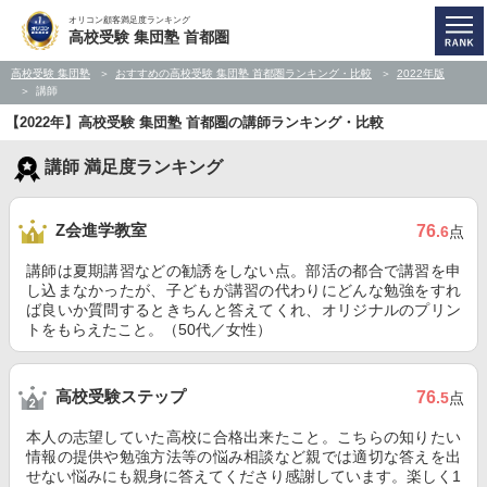
オリコン顧客満足度ランキング
高校受験 集団塾 首都圏
高校受験 集団塾
おすすめの高校受験 集団塾 首都圏ランキング・比較
2022年版
講師
【2022年】高校受験 集団塾 首都圏の講師ランキング・比較
講師 満足度ランキング
Z会進学教室
76
.6
点
講師は夏期講習などの勧誘をしない点。部活の都合で講習を申
し込まなかったが、子どもが講習の代わりにどんな勉強をすれ
ば良いか質問するときちんと答えてくれ、オリジナルのプリン
トをもらえたこと。（50代／女性）
高校受験ステップ
76
.5
点
本人の志望していた高校に合格出来たこと。こちらの知りたい
情報の提供や勉強方法等の悩み相談など親では適切な答えを出
せない悩みにも親身に答えてくださり感謝しています。楽しく1