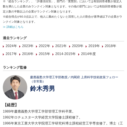
※「総合ランキング」、「評価項目別」、部門の「業態別」においては有効回答者数が規定人
数を満たした企業のみランクイン対象となります。その他の部門においては有効回答者数が規
定人数の半数以上の企業がランクイン対象となります。
※総合得点が60.0点以上で、他人に薦めたくないと回答した人の割合が基準値以下の企業がラ
ンクイン対象となります。
≫ 詳細はこちら
過去ランキング
2024年
2023年
2022年
2021年
2020年
2019年
2018年
2017年
2016年
2015年
2014-2015年
2014年度
ランキング監修
慶應義塾大学理工学部教授／内閣府 上席科学技術政策フェロー
（非常勤）
鈴木秀男
【経歴】
1989年慶應義塾大学理工学部管理工学科卒業。
1992年ロチェスター大学経営大学院修士課程修了。
1996年東京工業大学大学院理工学研究科博士課程経営工学専攻修了。博士（工