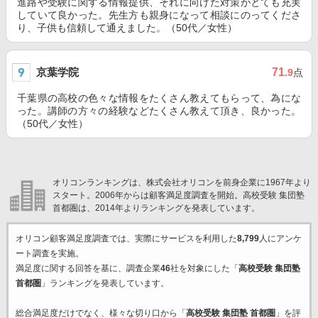
進路や受験に関する情報提供、それに向けた対策がとても充実
していて良かった。先生方も親身になって相談にのってくださ
り、子供も信頼して通えました。（50代／女性）
京葉学院
71
.9
点
千葉県の高校の色々な情報をたくさん教えてもらって、為にな
った。講師の方々の経験などたくさん教えて頂き、良かった。
（50代／女性）
オリコンランキングは、株式会社オリコンを前身企業に1967年より
スタート。2006年からは顧客満足度調査を開始。高校受験 集団塾
首都圏は、2014年よりランキングを発表しています。
オリコン顧客満足度調査では、実際にサービスを利用した
8,799
人にアンケ
ート調査を実施。
満足度に関する回答を基に、調査企業
46
社を対象にした「
高校受験 集団塾
首都圏
」ランキングを発表しています。
総合満足度だけでなく、様々な切り口から「
高校受験 集団塾 首都圏
」を評