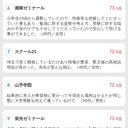
湘南ゼミナール
73
.1
点
小学生の頃から通塾していたので、性格等も把握してくださっ
ていた事もあり、勉強に対する姿勢や考え方、受験に対する悩
みや不安のケアも十分してくださっていたので安心して預ける
事ができました。（40代／女性）
スクール21
72
.8
点
埼玉で長く開校しているだけあり情報が豊富。塾主催の高校説
明会が良かった。先生が皆んな熱心。（40代／女性）
山手学院
72
.3
点
結果的に本人が希望校に受かって今現在も場所はかえたが同じ
塾に大学受験を控えて通っているので。（50代／男性）
栄光ゼミナール
71
.9
点