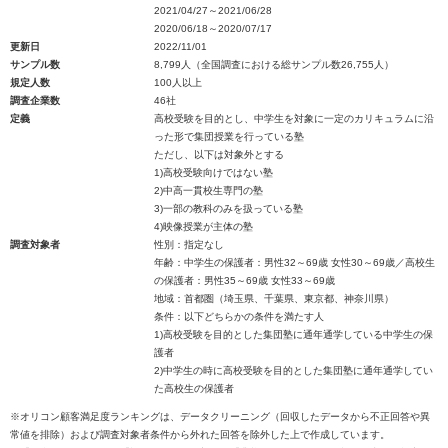
2021/04/27～2021/06/28
2020/06/18～2020/07/17
更新日
2022/11/01
サンプル数
8,799人（全国調査における総サンプル数26,755人）
規定人数
100人以上
調査企業数
46社
定義
高校受験を目的とし、中学生を対象に一定のカリキュラムに沿
った形で集団授業を行っている塾
ただし、以下は対象外とする
1)高校受験向けではない塾
2)中高一貫校生専門の塾
3)一部の教科のみを扱っている塾
4)映像授業が主体の塾
調査対象者
性別：指定なし
年齢：中学生の保護者：男性32～69歳 女性30～69歳／高校生
の保護者：男性35～69歳 女性33～69歳
地域：首都圏（埼玉県、千葉県、東京都、神奈川県）
条件：以下どちらかの条件を満たす人
1)高校受験を目的とした集団塾に通年通学している中学生の保
護者
2)中学生の時に高校受験を目的とした集団塾に通年通学してい
た高校生の保護者
※オリコン顧客満足度ランキングは、データクリーニング（回収したデータから不正回答や異
常値を排除）および調査対象者条件から外れた回答を除外した上で作成しています。