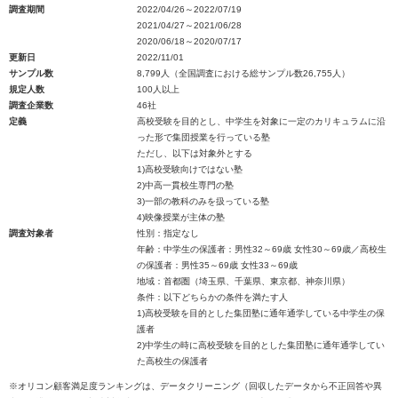
調査期間
2022/04/26～2022/07/19
2021/04/27～2021/06/28
2020/06/18～2020/07/17
更新日
2022/11/01
サンプル数
8,799人（全国調査における総サンプル数26,755人）
規定人数
100人以上
調査企業数
46社
定義
高校受験を目的とし、中学生を対象に一定のカリキュラムに沿
った形で集団授業を行っている塾
ただし、以下は対象外とする
1)高校受験向けではない塾
2)中高一貫校生専門の塾
3)一部の教科のみを扱っている塾
4)映像授業が主体の塾
調査対象者
性別：指定なし
年齢：中学生の保護者：男性32～69歳 女性30～69歳／高校生
の保護者：男性35～69歳 女性33～69歳
地域：首都圏（埼玉県、千葉県、東京都、神奈川県）
条件：以下どちらかの条件を満たす人
1)高校受験を目的とした集団塾に通年通学している中学生の保
護者
2)中学生の時に高校受験を目的とした集団塾に通年通学してい
た高校生の保護者
※オリコン顧客満足度ランキングは、データクリーニング（回収したデータから不正回答や異