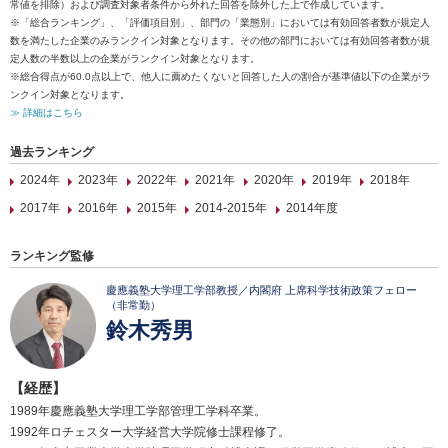
常値を排除）および調査対象者条件から外れた回答を除外した上で作成しています。
※「総合ランキング」、「評価項目別」、部門の「業態別」においては有効回答者数が規定人
数を満たした企業のみランクイン対象となります。その他の部門においては有効回答者数が規
定人数の半数以上の企業がランクイン対象となります。
※総合得点が60.0点以上で、他人に薦めたくないと回答した人の割合が基準値以下の企業がラ
ンクイン対象となります。
≫ 詳細はこちら
過去ランキング
2024年
2023年
2022年
2021年
2020年
2019年
2018年
2017年
2016年
2015年
2014-2015年
2014年度
ランキング監修
慶應義塾大学理工学部教授／内閣府 上席科学技術政策フェロー
（非常勤）
鈴木秀男
【経歴】
1989年慶應義塾大学理工学部管理工学科卒業。
1992年ロチェスター大学経営大学院修士課程修了。