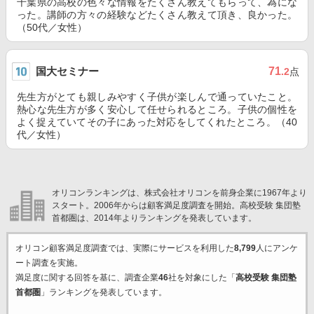
千葉県の高校の色々な情報をたくさん教えてもらって、為にな
った。講師の方々の経験などたくさん教えて頂き、良かった。
（50代／女性）
国大セミナー
71
.2
点
先生方がとても親しみやすく子供が楽しんで通っていたこと。
熱心な先生方が多く安心して任せられるところ。子供の個性を
よく捉えていてその子にあった対応をしてくれたところ。（40
代／女性）
オリコンランキングは、株式会社オリコンを前身企業に1967年より
スタート。2006年からは顧客満足度調査を開始。高校受験 集団塾
首都圏は、2014年よりランキングを発表しています。
オリコン顧客満足度調査では、実際にサービスを利用した
8,799
人にアンケ
ート調査を実施。
満足度に関する回答を基に、調査企業
46
社を対象にした「
高校受験 集団塾
首都圏
」ランキングを発表しています。