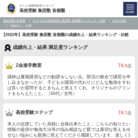
オリコン顧客満足度ランキング
高校受験 集団塾 首都圏
高校受験 集団塾
おすすめの高校受験 集団塾 首都圏ランキング・比較
2022年版
成績向上・結果
【2022年】高校受験 集団塾 首都圏の成績向上・結果ランキング・比較
成績向上・結果 満足度ランキング
Z会進学教室
74
.9
点
講師は夏期講習などの勧誘をしない点。部活の都合で講習を申
し込まなかったが、子どもが講習の代わりにどんな勉強をすれ
ば良いか質問するときちんと答えてくれ、オリジナルのプリン
トをもらえたこと。（50代／女性）
高校受験ステップ
74
.7
点
本人の志望していた高校に合格出来たこと。こちらの知りたい
情報の提供や勉強方法等の悩み相談など親では適切な答えを出
せない悩みにも親身に答えてくださり感謝しています。楽しく1