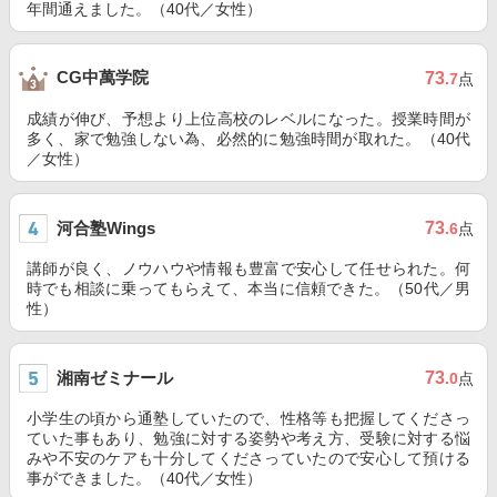
年間通えました。（40代／女性）
CG中萬学院
73
.7
点
成績が伸び、予想より上位高校のレベルになった。授業時間が
多く、家で勉強しない為、必然的に勉強時間が取れた。（40代
／女性）
河合塾Wings
73
.6
点
講師が良く、ノウハウや情報も豊富で安心して任せられた。何
時でも相談に乗ってもらえて、本当に信頼できた。（50代／男
性）
湘南ゼミナール
73
.0
点
小学生の頃から通塾していたので、性格等も把握してくださっ
ていた事もあり、勉強に対する姿勢や考え方、受験に対する悩
みや不安のケアも十分してくださっていたので安心して預ける
事ができました。（40代／女性）