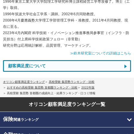
1996年東京工業大学大学院理工学研究科博士課程経営工学専攻修了。博士（工
学）取得。
1996年筑波大学社会工学系・講師。2002年6月同助教授。
2008年4月慶應義塾大学理工学部管理工学科・准教授。2011年4月同教授、現
在に至る。
2023年4月内閣府 科学技術・イノベーション推進事務局参事官（インフラ・防
災担当）付上席科学技術政策フェロー（非常勤）
研究分野は応用統計解析、品質管理、マーケティング。
≫鈴木研究室についての詳細はこちら
顧客満足度について
オリコン顧客満足度ランキング
高校受験 集団塾ランキング・比較
おすすめの高校受験 集団塾 首都圏ランキング・比較
2022年版
高校受験 集団塾 首都圏の成績向上・結果ランキング・口コミ情報
オリコン顧客満足度
ランキング一覧
保険
関連ランキング