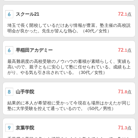
スクール21
72
.1
点
埼玉で長く開校しているだけあり情報が豊富。塾主催の高校説
明会が良かった。先生が皆んな熱心。（40代／女性）
早稲田アカデミー
72
.1
点
最高難易度の高校受験のノウハウの蓄積が素晴らしく、実績も
高いので、親子ともに安心して塾に任せられている。成績も上
がり、やる気も引き出されている。（30代／女性）
山手学院
71
.8
点
結果的に本人が希望校に受かって今現在も場所はかえたが同じ
塾に大学受験を控えて通っているので。（50代／男性）
京葉学院
71
.3
点