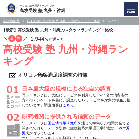
オリコン顧客満足度ランキング
高校受験 塾 九州・沖縄
高校受験 塾
おすすめの高校受験 塾 九州・沖縄ランキング・比較
スタッフ
【最新】高校受験 塾 九州・沖縄のスタッフランキング・比較
／
／
1,944
最
新
名が選んだ
高校受験 塾 九州・沖縄ラン
キング
オリコン顧客満足度調査の特徴
日本最大級の規模による独自の調査
同ランキングは、実際にサービスを利用した1,944名の消費者の
方々のアンケートを基に、調査した17サービスを対象に徹底比較
しています。調査概要は
こちら
。
研究機関に提供される信頼のデータ
ソースデータは
国立情報学研究所
を通じて学術研究機関に全て公
開されており、データ監修は慶應義塾大学理工学部教授・
鈴木秀
男
氏が行っています。
オリコンのランキングの概要については
こちら
。