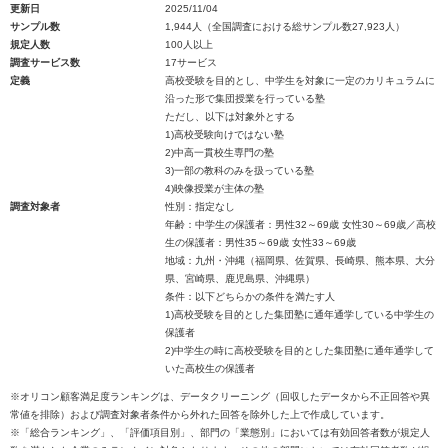
更新日
2025/11/04
サンプル数
1,944人（全国調査における総サンプル数27,923人）
規定人数
100人以上
調査サービス数
17サービス
定義
高校受験を目的とし、中学生を対象に一定のカリキュラムに
沿った形で集団授業を行っている塾
ただし、以下は対象外とする
1)高校受験向けではない塾
2)中高一貫校生専門の塾
3)一部の教科のみを扱っている塾
4)映像授業が主体の塾
調査対象者
性別：指定なし
年齢：中学生の保護者：男性32～69歳 女性30～69歳／高校
生の保護者：男性35～69歳 女性33～69歳
地域：九州・沖縄（福岡県、佐賀県、長崎県、熊本県、大分
県、宮崎県、鹿児島県、沖縄県）
条件：以下どちらかの条件を満たす人
1)高校受験を目的とした集団塾に通年通学している中学生の
保護者
2)中学生の時に高校受験を目的とした集団塾に通年通学して
いた高校生の保護者
※オリコン顧客満足度ランキングは、データクリーニング（回収したデータから不正回答や異
常値を排除）および調査対象者条件から外れた回答を除外した上で作成しています。
※「総合ランキング」、「評価項目別」、部門の「業態別」においては有効回答者数が規定人