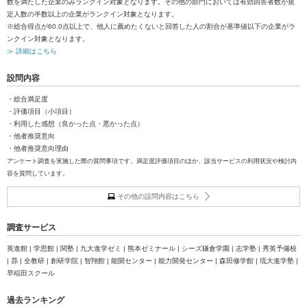
数を満たした企業のみランクイン対象となります。その他の部門においては有効回答者数が規
定人数の半数以上の企業がランクイン対象となります。
※総合得点が60.0点以上で、他人に薦めたくないと回答した人の割合が基準値以下の企業がラ
ンクイン対象となります。
≫ 詳細はこちら
設問内容
・総合満足度
・評価項目（小項目）
・利用した感想（良かった点・悪かった点）
・他者推奨意向
・他者推奨意向理由
アンケート調査を実施した際の質問事項です。満足度評価項目のほか、該当サービスの利用状況や検討内
容を質問しています。
その他の設問内容はこちら
調査サービス
英進館 | 学思館 | 関塾 | 九大進学ゼミ | 熊本ゼミナール | シーズ鎌倉学園 | 志学塾 | 秀英予備校
| 昴 | 全教研 | 創研学院 | 智翔館 | 能開センター | 能力開発センター | 森田修学館 | 琉大進学塾 |
早稲田スクール
過去ランキング