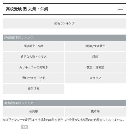
高校受験 塾 九州・沖縄
総合ランキング
評価項目別ランキング
成績向上・結果
適切な受講費用
適切な人数・クラス
講師
カリキュラムの充実さ
教室・自習室
通いやすさ・治安
スタッフ
提供情報
都道府県別ランキング
福岡県
熊本県
※文字がグレーの部門は当社規定の条件を満たした企業が2社未満のため発表しておりません。
PR