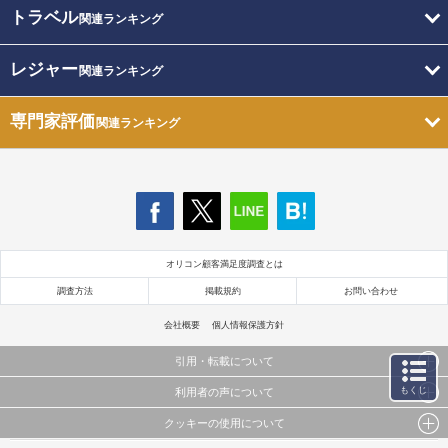
トラベル
関連ランキング
レジャー
関連ランキング
専門家評価
関連ランキング
オリコン顧客満足度調査とは
調査方法
掲載規約
お問い合わせ
会社概要
個人情報保護方針
引用・転載について
もくじ
利用者の声について
当サイトで公開されている情報（文字、写真、イラスト、画像データ等）及びこれらの配置・
編集および構造などについての著作権は株式会社oricon MEに帰属しております。
クッキーの使用について
当サイトに掲載している内容はすべてサービスの利用者が提出された見解・感想です。
これらの情報を権利者の許可なく無断転載・複製などの二次利用を行うことは固く禁じており
弊社が内容について正確性を含め一切保証するものではありません。