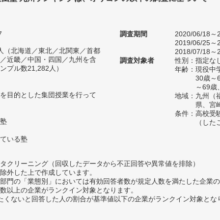
7
調査期間
2020/06/18～2
2019/06/25～2
13人（北海道／東北／北関東／首都
2018/07/18～2
／近畿／中国・四国／九州を含
調査対象者
性別：指定な
プル数21,282人）
年齢：現役中学
30歳～
～69歳
を目的とした集団授業を行って
地域：九州（
県、宮
条件：高校受
塾
（した
ている塾
タクリーニング（回収したデータから不正回答や異常値を排除）
除外した上で作成しています。
部門の「業態別」においては有効回答者数が規定人数を満たした企業の
数以上の企業がランクイン対象となります。
薦めたくないと回答した人の割合が基準値以下の企業がランクイン対象とな