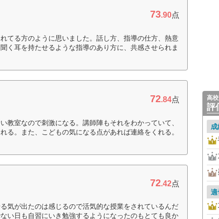
73
.90
点
されてる方のように思いました。話し方、指導の仕方、熱意
、聞く耳を持たせるような指導のあり方に、共感させられま
72
高校
.84
点
評
多い教室なので刺激になる。講師陣もそれをわかっていて、
成
くれる。また、こどもの気になる点があれば連絡をくれる。
72
.42
点
適
やる気が出たのは感じるので活気的な授業をされているんだ
でない日も自習にいき勉強するようになったのもとても良か