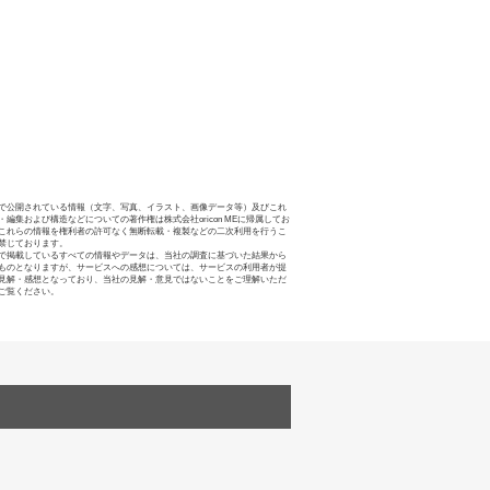
で公開されている情報（文字、写真、イラスト、画像データ等）及びこれ
・編集および構造などについての著作権は株式会社oricon MEに帰属してお
これらの情報を権利者の許可なく無断転載・複製などの二次利用を行うこ
禁じております。
で掲載しているすべての情報やデータは、当社の調査に基づいた結果から
ものとなりますが、サービスへの感想については、サービスの利用者が提
見解・感想となっており、当社の見解・意見ではないことをご理解いただ
ご覧ください。