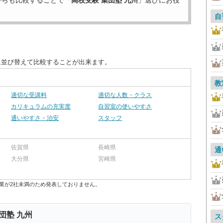
からも比較することで「
高校受験 集団塾 九州
」選びにお役
自
に並び替えて比較することが出来ます。
教
適切な受講料
適切な人数・クラス
カリキュラムの充実度
自習室の使いやすさ
通いやすさ・治安
スタッフ
佐賀県
長崎県
通
大分県
宮崎県
業が2社未満のため発表しておりません。
団塾 九州
ス