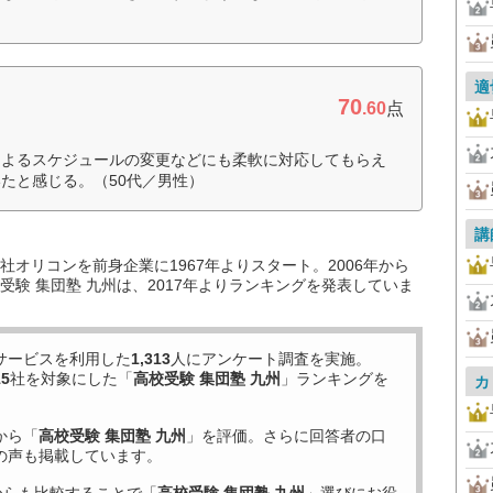
適
70
.60
点
によるスケジュールの変更などにも柔軟に対応してもらえ
たと感じる。（50代／男性）
講
オリコンを前身企業に1967年よりスタート。2006年から
験 集団塾 九州は、2017年よりランキングを発表していま
サービスを利用した
1,313
人にアンケート調査を実施。
15
社を対象にした「
高校受験 集団塾 九州
」ランキングを
カ
から「
高校受験 集団塾 九州
」を評価。さらに回答者の口
の声も掲載しています。