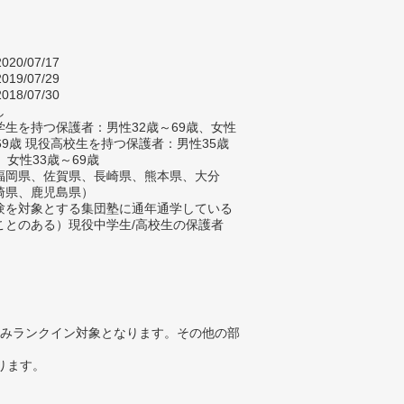
020/07/17
019/07/29
018/07/30
し
生を持つ保護者：男性32歳～69歳、女性
69歳 現役高校生を持つ保護者：男性35歳
、女性33歳～69歳
福岡県、佐賀県、長崎県、熊本県、大分
崎県、鹿児島県）
験を対象とする集団塾に通年通学している
ことのある）現役中学生/高校生の保護者
みランクイン対象となります。その他の部
ります。