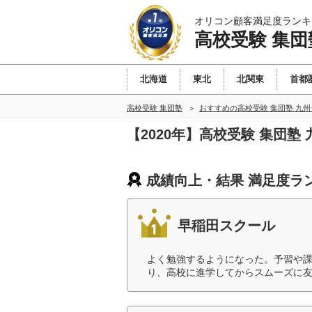
オリコン顧客満足度ランキ
高校受験 集団
北海道
東北
北関東
首都
高校受験 集団塾
おすすめの高校受験 集団塾 九
【2020年】高校受験 集団
成績向上・結果 満足度ラ
早稲田スクール
よく勉強するようになった。予習や
り、高校に進学してからスムーズに友