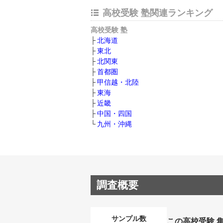
高校受験 塾関連ランキング
高校受験 塾
北海道
東北
北関東
首都圏
甲信越・北陸
東海
近畿
中国・四国
九州・沖縄
調査概要
サンプル数
この高校受験 