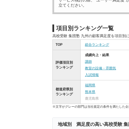
サービス検討の際、“ユーザー満足度”
立てください。
項目別ランキング一覧
高校受験 集団塾 九州の顧客満足度を項目別
TOP
総合ランキング
成績向上・結果
講師
評価項目別
ランキング
教室の設備・雰囲気
入試情報
福岡県
都道府県別
熊本県
ランキング
鹿児島県
※文字がグレーの部門は当社規定の条件を満たした企
地域別 満足度の高い高校受験 集