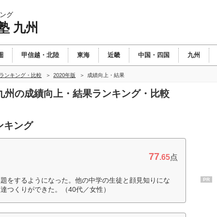
ング
塾 九州
圏
甲信越・北陸
東海
近畿
中国・四国
九州
州ランキング・比較
2020年版
成績向上・結果
塾 九州の成績向上・結果ランキング・比較
ンキング
77
.65
点
課題をするようになった。他の中学の生徒と顔見知りにな
PR
達つくりができた。（40代／女性）