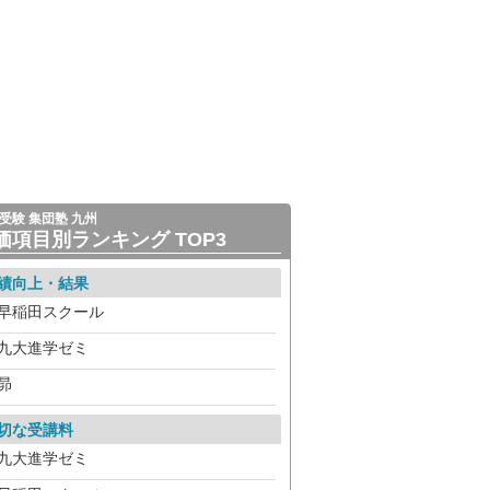
受験 集団塾 九州
価項目別ランキング TOP3
績向上・結果
早稲田スクール
九大進学ゼミ
昴
切な受講料
九大進学ゼミ