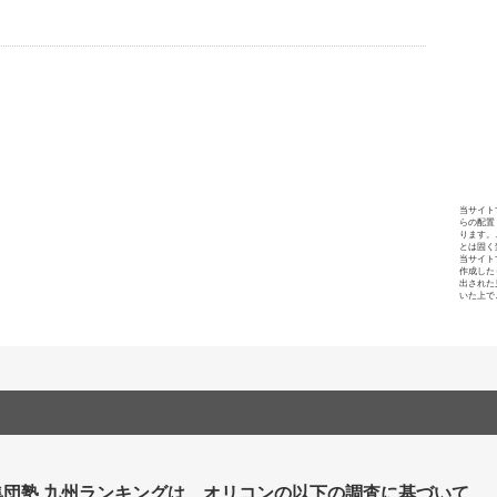
当サイト
らの配置
ります。
とは固く
当サイト
作成した
出された
いた上で
集団塾 九州ランキングは、オリコンの以下の調査に基づいて