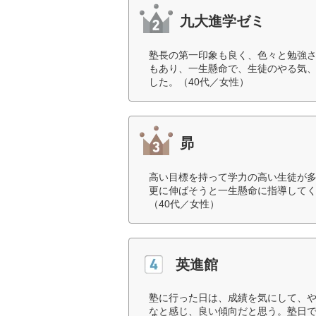
九大進学ゼミ
塾長の第一印象も良く、色々と勉強
もあり、一生懸命で、生徒のやる気
した。（40代／女性）
昴
高い目標を持って学力の高い生徒が
更に伸ばそうと一生懸命に指導して
（40代／女性）
英進館
塾に行った日は、成績を気にして、
なと感じ、良い傾向だと思う。塾日