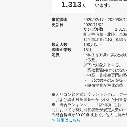
1,313
います。
人
事前調査
2020/02/17～2020/06/1
更新日
2020/11/02
サンプル数
1,3
圏／甲信越・北陸／東海
む全国調査における総サン
規定人数
100人以上
調査企業数
15社
定義
中学生を対象に高校受験
いる塾。
以下は対象外とする。
・高校受験向けではない
・中高一貫校生専門の塾
・一部の教科のみを扱っ
・映像授業が主体の塾
※オリコン顧客満足度ランキングは、デー
および調査対象者条件から外れた回答を
※「総合ランキング」、「評価項目別」、
門においては有効回答者数が規定人数の半
※総合得点が60.00点以上で、他人に
≫ 詳細はこちら