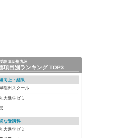
受験 集団塾 九州
価項目別ランキング TOP3
績向上・結果
早稲田スクール
九大進学ゼミ
昴
切な受講料
九大進学ゼミ