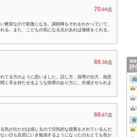
70
.84
点
多い教室なので刺激になる。講師陣もそれをわかっていて、
くれる。また、こどもの気になる点があれば連絡をくれる。
69
高校
.38
点
評
されてる方のように思いました。話し方、指導の仕方、熱意
成
、聞く耳を持たせるような指導のあり方に、共感させられま
68
.67
点
適
やる気が出たのは感じるので活気的な授業をされているんだ
でない日も自習にいき勉強するようになったのもとても良か