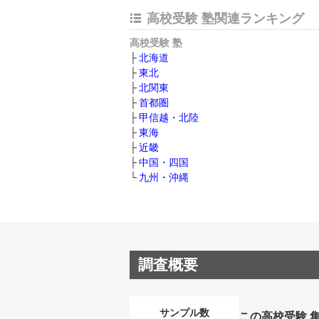
高校受験 塾関連ランキング
高校受験 塾
北海道
東北
北関東
首都圏
甲信越・北陸
東海
近畿
中国・四国
九州・沖縄
調査概要
サンプル数
この高校受験 