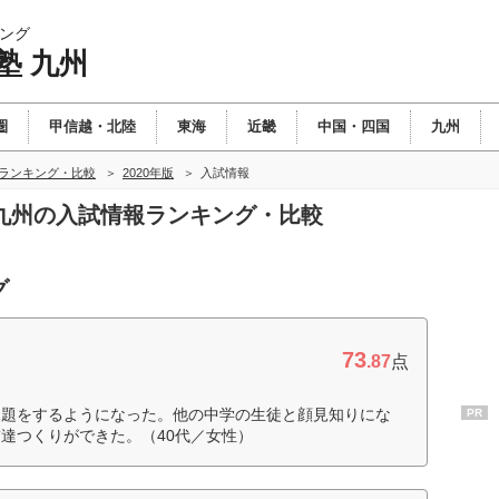
ング
塾 九州
圏
甲信越・北陸
東海
近畿
中国・四国
九州
州ランキング・比較
2020年版
入試情報
塾 九州の入試情報ランキング・比較
グ
73
.87
点
課題をするようになった。他の中学の生徒と顔見知りにな
PR
達つくりができた。（40代／女性）