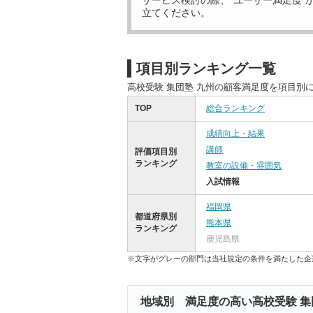
サービス検討の際、“ユーザー満足度”
立てください。
項目別ランキング一覧
高校受験 集団塾 九州の顧客満足度を項目別
TOP
総合ランキング
成績向上・結果
講師
評価項目別
ランキング
教室の設備・雰囲気
入試情報
福岡県
都道府県別
熊本県
ランキング
鹿児島県
※文字がグレーの部門は当社規定の条件を満たした企
地域別 満足度の高い高校受験 集