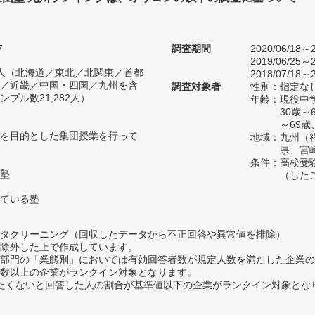
7
調査期間
2020/06/18～2
2019/06/25～2
13人（北海道／東北／北関東／首都
2018/07/18～2
／近畿／中国・四国／九州を含
調査対象者
性別：指定な
プル数21,282人）
年齢：現役中学
30歳～
～69歳
を目的とした集団授業を行って
地域：九州（
県、宮
条件：高校受
塾
（した
ている塾
タクリーニング（回収したデータから不正回答や異常値を排除）
除外した上で作成しています。
部門の「業態別」においては有効回答者数が規定人数を満たした企業の
数以上の企業がランクイン対象となります。
薦めたくないと回答した人の割合が基準値以下の企業がランクイン対象とな