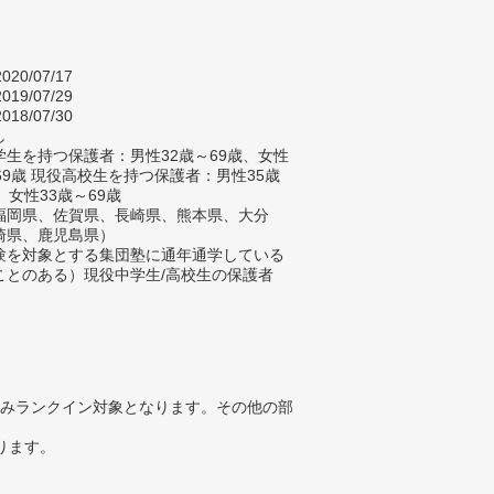
020/07/17
019/07/29
018/07/30
し
生を持つ保護者：男性32歳～69歳、女性
69歳 現役高校生を持つ保護者：男性35歳
、女性33歳～69歳
福岡県、佐賀県、長崎県、熊本県、大分
崎県、鹿児島県）
験を対象とする集団塾に通年通学している
ことのある）現役中学生/高校生の保護者
みランクイン対象となります。その他の部
ります。