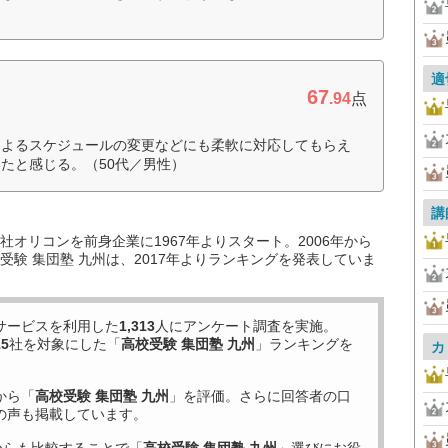
適
67
.94
点
によるスケジュールの変更などにも柔軟に対応してもらえ
たと感じる。（50代／男性）
講
オリコンを前身企業に1967年よりスタート。2006年から
験 集団塾 九州は、2017年よりランキングを発表していま
サービスを利用した
1,313
人にアンケート調査を実施。
15
社を対象にした「
高校受験 集団塾 九州
」ランキングを
カ
から「
高校受験 集団塾 九州
」を評価。さらに回答者の口
の声も掲載しています。