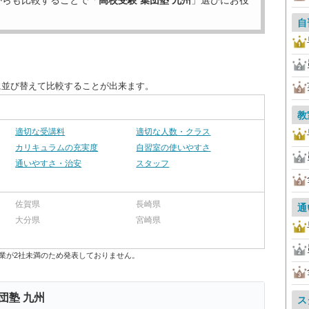
からも比較することで「
高校受験 集団塾 九州
」選びにお役
自
に並び替えて比較することが出来ます。
教
適切な受講料
適切な人数・クラス
カリキュラムの充実度
自習室の使いやすさ
通いやすさ・治安
スタッフ
佐賀県
長崎県
通
大分県
宮崎県
業が2社未満のため発表しておりません。
団塾 九州
ス