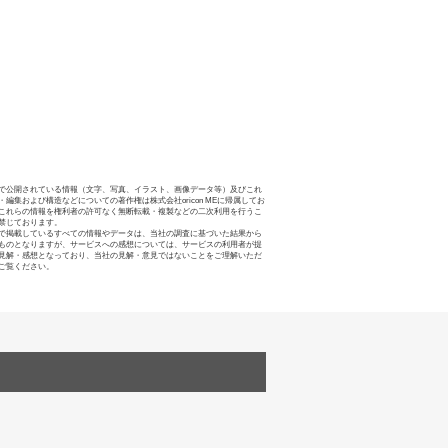
で公開されている情報（文字、写真、イラスト、画像データ等）及びこれ
・編集および構造などについての著作権は株式会社oricon MEに帰属してお
これらの情報を権利者の許可なく無断転載・複製などの二次利用を行うこ
禁じております。
で掲載しているすべての情報やデータは、当社の調査に基づいた結果から
ものとなりますが、サービスへの感想については、サービスの利用者が提
見解・感想となっており、当社の見解・意見ではないことをご理解いただ
ご覧ください。