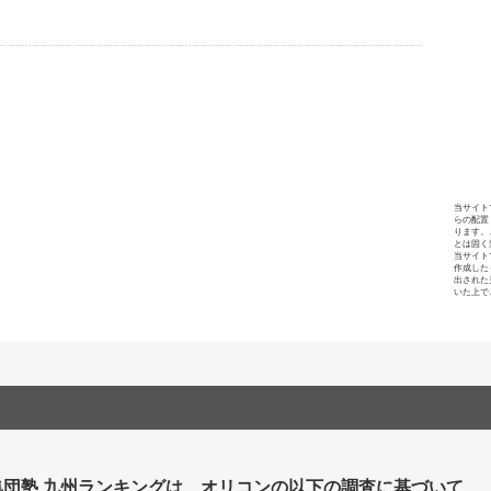
当サイト
らの配置
ります。
とは固く
当サイト
作成した
出された
いた上で
集団塾 九州ランキングは、オリコンの以下の調査に基づいて