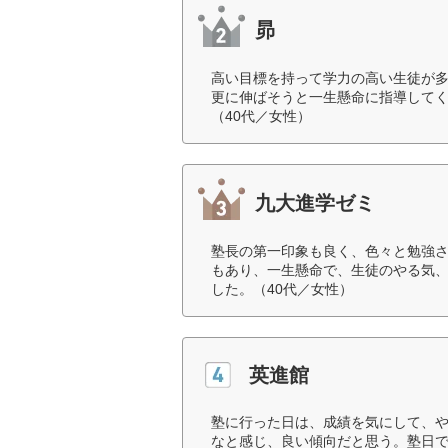
昴
高い目標を持って学力の高い生徒が
更に伸ばそうと一生懸命に指導して
（40代／女性）
九大進学ゼミ
塾長の第一印象も良く、色々と勉強
もあり、一生懸命で、生徒のやる気
した。（40代／女性）
英進館
塾に行った日は、成績を気にして、
なと感じ、良い傾向だと思う。塾日