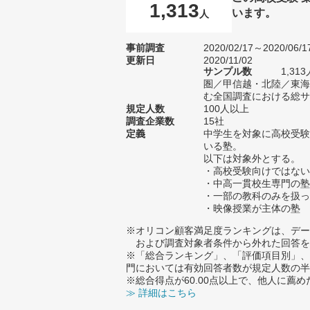
1,313
います。
人
事前調査
2020/02/17～2020/06/1
更新日
2020/11/02
サンプル数
1,3
圏／甲信越・北陸／東海
む全国調査における総サン
規定人数
100人以上
調査企業数
15社
定義
中学生を対象に高校受験
いる塾。
以下は対象外とする。
・高校受験向けではない
・中高一貫校生専門の塾
・一部の教科のみを扱っ
・映像授業が主体の塾
※オリコン顧客満足度ランキングは、デー
および調査対象者条件から外れた回答を
※「総合ランキング」、「評価項目別」、
門においては有効回答者数が規定人数の半
※総合得点が60.00点以上で、他人に
≫ 詳細はこちら