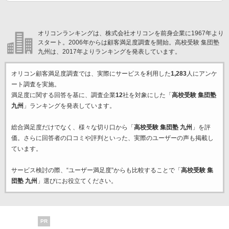
オリコンランキングは、株式会社オリコンを前身企業に1967年より
スタート。2006年からは顧客満足度調査を開始。高校受験 集団塾
九州は、2017年よりランキングを発表しています。
オリコン顧客満足度調査では、実際にサービスを利用した
1,283
人にアンケ
ート調査を実施。
満足度に関する回答を基に、調査企業
12
社を対象にした「
高校受験 集団塾
九州
」ランキングを発表しています。
総合満足度だけでなく、様々な切り口から「
高校受験 集団塾 九州
」を評
価。さらに回答者の口コミや評判といった、実際のユーザーの声も掲載し
ています。
サービス検討の際、“ユーザー満足度”からも比較することで「
高校受験 集
団塾 九州
」選びにお役立てください。
PR