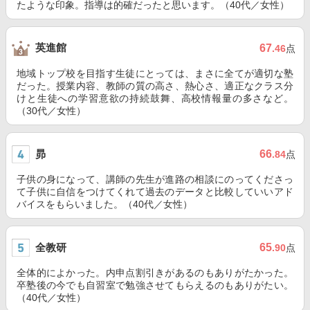
たような印象。指導は的確だったと思います。（40代／女性）
英進館
67
.46
点
地域トップ校を目指す生徒にとっては、まさに全てが適切な塾
だった。授業内容、教師の質の高さ、熱心さ、適正なクラス分
けと生徒への学習意欲の持続鼓舞、高校情報量の多さなど。
（30代／女性）
昴
66
.84
点
子供の身になって、講師の先生が進路の相談にのってくださっ
て子供に自信をつけてくれて過去のデータと比較していいアド
バイスをもらいました。（40代／女性）
全教研
65
.90
点
全体的によかった。内申点割引きがあるのもありがたかった。
卒塾後の今でも自習室で勉強させてもらえるのもありがたい。
（40代／女性）