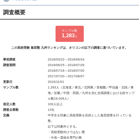
調査概要
サンプル数
1,283
人
この高校受験 集団塾 九州ランキングは、オリコンの以下の調査に基づいています。
事前調査
2019/03/22～2019/06/24
調査期間
2019/06/25～2019/07/29
2018/07/18～2018/07/30
2017/07/20～2017/08/07
更新日
2019/11/01
サンプル数
1,283人（北海道／東北／北関東／首都圏／甲信越・北陸／東
海／近畿／中国・四国／九州を含む全国調査における総サンプ
ル数18,009人）
規定人数
100人以上
調査企業数
12社
定義
中学生を対象に高校受験を目的とした集団授業を行っている
塾。
以下は対象外とする。
・高校受験向けではない塾
・中高一貫校生専門の塾