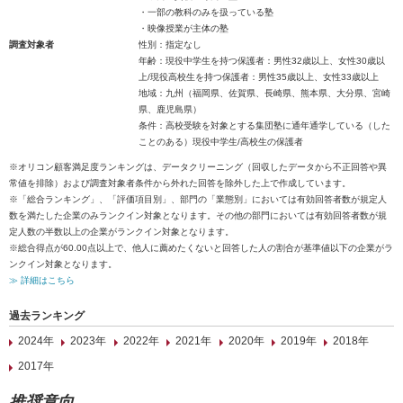
・一部の教科のみを扱っている塾
・映像授業が主体の塾
調査対象者
性別：指定なし
年齢：現役中学生を持つ保護者：男性32歳以上、女性30歳以
上/現役高校生を持つ保護者：男性35歳以上、女性33歳以上
地域：九州（福岡県、佐賀県、長崎県、熊本県、大分県、宮崎
県、鹿児島県）
条件：高校受験を対象とする集団塾に通年通学している（した
ことのある）現役中学生/高校生の保護者
※オリコン顧客満足度ランキングは、データクリーニング（回収したデータから不正回答や異
常値を排除）および調査対象者条件から外れた回答を除外した上で作成しています。
※「総合ランキング」、「評価項目別」、部門の「業態別」においては有効回答者数が規定人
数を満たした企業のみランクイン対象となります。その他の部門においては有効回答者数が規
定人数の半数以上の企業がランクイン対象となります。
※総合得点が60.00点以上で、他人に薦めたくないと回答した人の割合が基準値以下の企業がラ
ンクイン対象となります。
≫ 詳細はこちら
過去ランキング
2024年
2023年
2022年
2021年
2020年
2019年
2018年
2017年
推奨意向