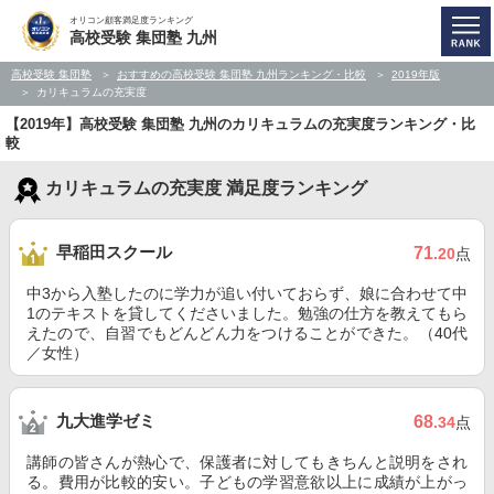
オリコン顧客満足度ランキング
高校受験 集団塾 九州
高校受験 集団塾
おすすめの高校受験 集団塾 九州ランキング・比較
2019年版
カリキュラムの充実度
【2019年】高校受験 集団塾 九州のカリキュラムの充実度ランキング・比
較
カリキュラムの充実度 満足度ランキング
早稲田スクール
71
.20
点
中3から入塾したのに学力が追い付いておらず、娘に合わせて中
1のテキストを貸してくださいました。勉強の仕方を教えてもら
えたので、自習でもどんどん力をつけることができた。（40代
／女性）
九大進学ゼミ
68
.34
点
講師の皆さんが熱心で、保護者に対してもきちんと説明をされ
る。費用が比較的安い。子どもの学習意欲以上に成績が上がっ