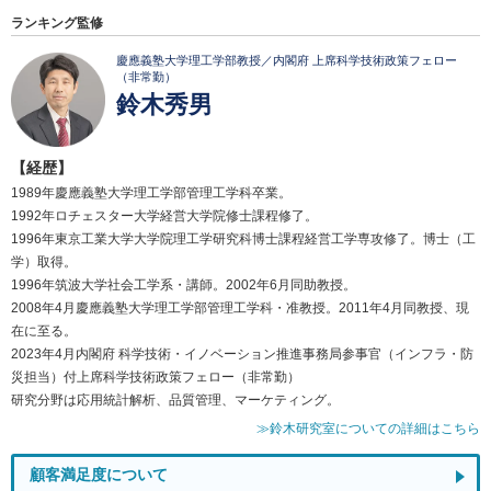
ランキング監修
慶應義塾大学理工学部教授／内閣府 上席科学技術政策フェロー
（非常勤）
鈴木秀男
【経歴】
1989年慶應義塾大学理工学部管理工学科卒業。
1992年ロチェスター大学経営大学院修士課程修了。
1996年東京工業大学大学院理工学研究科博士課程経営工学専攻修了。博士（工
学）取得。
1996年筑波大学社会工学系・講師。2002年6月同助教授。
2008年4月慶應義塾大学理工学部管理工学科・准教授。2011年4月同教授、現
在に至る。
2023年4月内閣府 科学技術・イノベーション推進事務局参事官（インフラ・防
災担当）付上席科学技術政策フェロー（非常勤）
研究分野は応用統計解析、品質管理、マーケティング。
≫鈴木研究室についての詳細はこちら
顧客満足度について