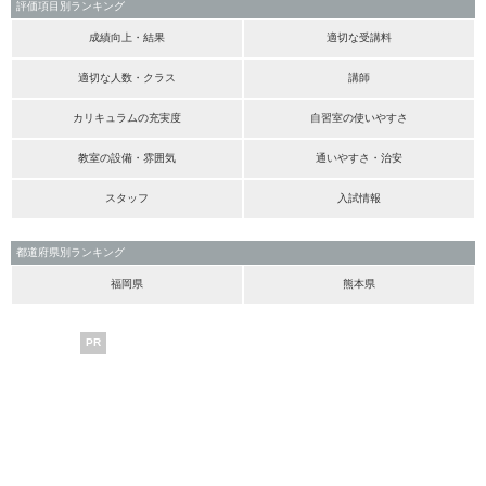
評価項目別ランキング
成績向上・結果
適切な受講料
適切な人数・クラス
講師
カリキュラムの充実度
自習室の使いやすさ
教室の設備・雰囲気
通いやすさ・治安
スタッフ
入試情報
都道府県別ランキング
福岡県
熊本県
PR