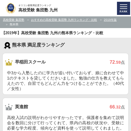
オリコン顧客満足度ランキング
高校受験 集団塾 九州
高校受験 集団塾
おすすめの高校受験 集団塾 九州ランキング・比較
2019年版
熊本県
【2019年】高校受験 集団塾 九州の熊本県ランキング・比較
熊本県 満足度ランキング
早稲田スクール
72
.59
点
中3から入塾したのに学力が追い付いておらず、娘に合わせて中
1のテキストを貸してくださいました。勉強の仕方を教えてもら
えたので、自習でもどんどん力をつけることができた。（40代
／女性）
英進館
66
.32
点
高校入試の説明がわかりやすかったです。保護者を集めて説明
会を数回に分けて行ってくれて、県内の高校の状況や、受験に
必要な学力程度、傾向など資料を使って説明してくれました。