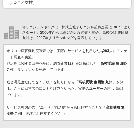
（50代／女性）
オリコンランキングは、株式会社オリコンを前身企業に1967年より
スタート。2006年からは顧客満足度調査を開始。高校受験 集団塾
九州は、2017年よりランキングを発表しています。
オリコン顧客満足度調査では、実際にサービスを利用した
1,283
人にアンケ
ート調査を実施。
満足度に関する回答を基に、調査企業
12
社を対象にした「
高校受験 集団塾
九州
」ランキングを発表しています。
総合満足度だけでなく、様々な切り口から「
高校受験 集団塾 九州
」を評
価。さらに回答者の口コミや評判といった、実際のユーザーの声も掲載し
ています。
サービス検討の際、“ユーザー満足度”からも比較することで「
高校受験 集
団塾 九州
」選びにお役立てください。