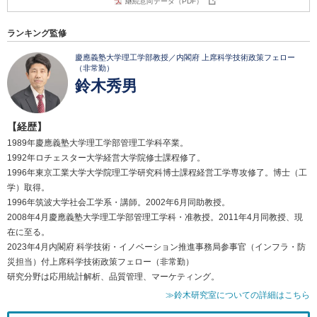
継続意向データ（PDF）
ランキング監修
慶應義塾大学理工学部教授／内閣府 上席科学技術政策フェロー
（非常勤）
鈴木秀男
【経歴】
1989年慶應義塾大学理工学部管理工学科卒業。
1992年ロチェスター大学経営大学院修士課程修了。
1996年東京工業大学大学院理工学研究科博士課程経営工学専攻修了。博士（工
学）取得。
1996年筑波大学社会工学系・講師。2002年6月同助教授。
2008年4月慶應義塾大学理工学部管理工学科・准教授。2011年4月同教授、現
在に至る。
2023年4月内閣府 科学技術・イノベーション推進事務局参事官（インフラ・防
災担当）付上席科学技術政策フェロー（非常勤）
研究分野は応用統計解析、品質管理、マーケティング。
≫鈴木研究室についての詳細はこちら