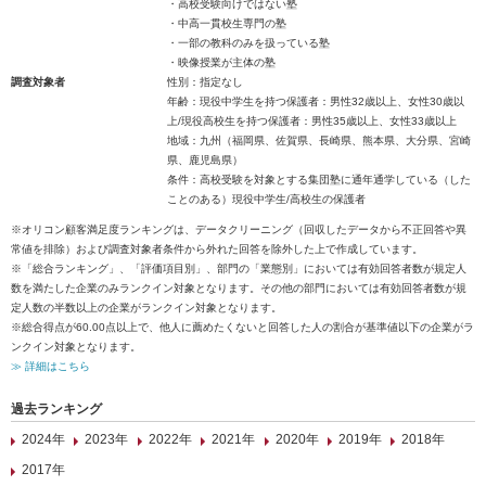
・高校受験向けではない塾
・中高一貫校生専門の塾
・一部の教科のみを扱っている塾
・映像授業が主体の塾
調査対象者
性別：指定なし
年齢：現役中学生を持つ保護者：男性32歳以上、女性30歳以
上/現役高校生を持つ保護者：男性35歳以上、女性33歳以上
地域：九州（福岡県、佐賀県、長崎県、熊本県、大分県、宮崎
県、鹿児島県）
条件：高校受験を対象とする集団塾に通年通学している（した
ことのある）現役中学生/高校生の保護者
※オリコン顧客満足度ランキングは、データクリーニング（回収したデータから不正回答や異
常値を排除）および調査対象者条件から外れた回答を除外した上で作成しています。
※「総合ランキング」、「評価項目別」、部門の「業態別」においては有効回答者数が規定人
数を満たした企業のみランクイン対象となります。その他の部門においては有効回答者数が規
定人数の半数以上の企業がランクイン対象となります。
※総合得点が60.00点以上で、他人に薦めたくないと回答した人の割合が基準値以下の企業がラ
ンクイン対象となります。
≫ 詳細はこちら
過去ランキング
2024年
2023年
2022年
2021年
2020年
2019年
2018年
2017年