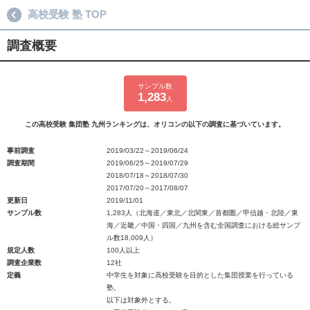
高校受験 塾 TOP
調査概要
サンプル数
1,283
人
この高校受験 集団塾 九州ランキングは、オリコンの以下の調査に基づいています。
事前調査
2019/03/22～2019/06/24
調査期間
2019/06/25～2019/07/29
2018/07/18～2018/07/30
2017/07/20～2017/08/07
更新日
2019/11/01
サンプル数
1,283人（北海道／東北／北関東／首都圏／甲信越・北陸／東
海／近畿／中国・四国／九州を含む全国調査における総サンプ
ル数18,009人）
規定人数
100人以上
調査企業数
12社
定義
中学生を対象に高校受験を目的とした集団授業を行っている
塾。
以下は対象外とする。