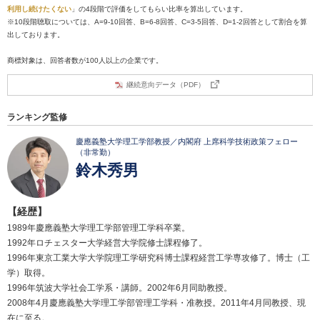
利用し続けたくない
」の4段階で評価をしてもらい比率を算出しています。
※10段階聴取については、A=9-10回答、B=6-8回答、C=3-5回答、D=1-2回答として割合を算
出しております。
商標対象は、回答者数が100人以上の企業です。
継続意向データ（PDF）
ランキング監修
慶應義塾大学理工学部教授／内閣府 上席科学技術政策フェロー
（非常勤）
鈴木秀男
【経歴】
1989年慶應義塾大学理工学部管理工学科卒業。
1992年ロチェスター大学経営大学院修士課程修了。
1996年東京工業大学大学院理工学研究科博士課程経営工学専攻修了。博士（工
学）取得。
1996年筑波大学社会工学系・講師。2002年6月同助教授。
2008年4月慶應義塾大学理工学部管理工学科・准教授。2011年4月同教授、現
在に至る。