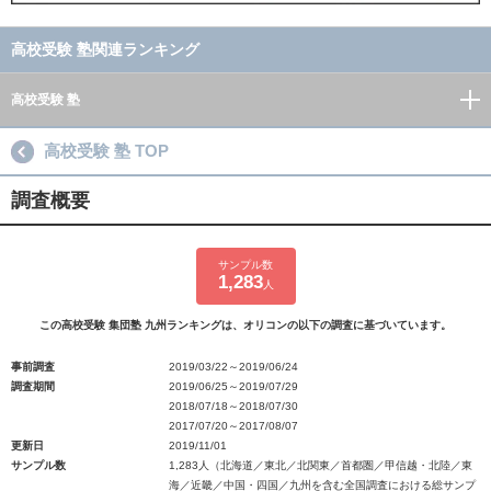
高校受験 塾関連ランキング
高校受験 塾
高校受験 塾 TOP
調査概要
サンプル数
1,283
人
この高校受験 集団塾 九州ランキングは、オリコンの以下の調査に基づいています。
事前調査
2019/03/22～2019/06/24
調査期間
2019/06/25～2019/07/29
2018/07/18～2018/07/30
2017/07/20～2017/08/07
更新日
2019/11/01
サンプル数
1,283人（北海道／東北／北関東／首都圏／甲信越・北陸／東
海／近畿／中国・四国／九州を含む全国調査における総サンプ