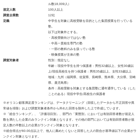
ル数18,009人）
規定人数
100人以上
調査企業数
12社
定義
中学生を対象に高校受験を目的とした集団授業を行っている
塾。
以下は対象外とする。
・高校受験向けではない塾
・中高一貫校生専門の塾
・一部の教科のみを扱っている塾
・映像授業が主体の塾
調査対象者
性別：指定なし
年齢：現役中学生を持つ保護者：男性32歳以上、女性30歳以
上/現役高校生を持つ保護者：男性35歳以上、女性33歳以上
地域：九州（福岡県、佐賀県、長崎県、熊本県、大分県、宮崎
県、鹿児島県）
条件：高校受験を対象とする集団塾に通年通学している（した
ことのある）現役中学生/高校生の保護者
※オリコン顧客満足度ランキングは、データクリーニング（回収したデータから不正回答や異
常値を排除）および調査対象者条件から外れた回答を除外した上で作成しています。
※「総合ランキング」、「評価項目別」、部門の「業態別」においては有効回答者数が規定人
数を満たした企業のみランクイン対象となります。その他の部門においては有効回答者数が規
定人数の半数以上の企業がランクイン対象となります。
※総合得点が60.00点以上で、他人に薦めたくないと回答した人の割合が基準値以下の企業がラ
ンクイン対象となります。