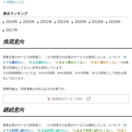
≫ 詳細はこちら
過去ランキング
2024年
2023年
2022年
2021年
2020年
2019年
2018年
2017年
推奨意向
調査企業のサービス利用者に、「どの程度その企業のサービスを推奨したいか」について「
A:
とても薦めたい
」「
B:まあ薦めたい
」「
C:あまり薦めたくない
」「
D:全く薦めたくない
」の4段
階で評価をしてもらい比率を算出しています。
※10段階聴取については、A=9-10回答、B=6-8回答、C=3-5回答、D=1-2回答として割合を算
出しております。
商標対象は、回答者数が100人以上の企業です。
推奨意向データ（PDF）
継続意向
調査企業のサービス利用者に、「どの程度その企業のサービスを継続したいか」について「
A:
とても利用し続けたい
」「
B:まあ利用し続けたい
」「
C:あまり利用し続けたくない
」「
D:全く