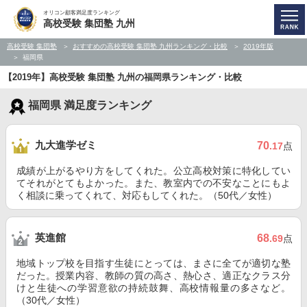
オリコン顧客満足度ランキング
高校受験 集団塾 九州
高校受験 集団塾
おすすめの高校受験 集団塾 九州ランキング・比較
2019年版
福岡県
【2019年】高校受験 集団塾 九州の福岡県ランキング・比較
福岡県 満足度ランキング
九大進学ゼミ
70
.17
点
成績が上がるやり方をしてくれた。公立高校対策に特化してい
てそれがとてもよかった。また、教室内での不安なことにもよ
く相談に乗ってくれて、対応もしてくれた。（50代／女性）
英進館
68
.69
点
地域トップ校を目指す生徒にとっては、まさに全てが適切な塾
だった。授業内容、教師の質の高さ、熱心さ、適正なクラス分
けと生徒への学習意欲の持続鼓舞、高校情報量の多さなど。
（30代／女性）