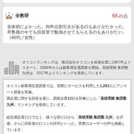
全教研
68
.21
点
全体的によかった。内申点割引きがあるのもありがたかった。
卒塾後の今でも自習室で勉強させてもらえるのもありがたい。
（40代／女性）
オリコンランキングは、株式会社オリコンを前身企業に1967年より
スタート。2006年からは顧客満足度調査を開始。高校受験 集団塾
九州は、2017年よりランキングを発表しています。
オリコン顧客満足度調査では、実際にサービスを利用した
1,283
人にアンケ
ート調査を実施。
満足度に関する回答を基に、調査企業
12
社を対象にした「
高校受験 集団塾
九州
」ランキングを発表しています。
総合満足度だけでなく、様々な切り口から「
高校受験 集団塾 九州
」を評
価。さらに回答者の口コミや評判といった、実際のユーザーの声も掲載し
ています。