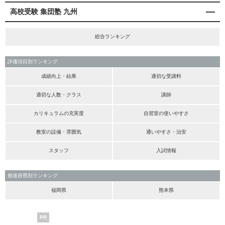
高校受験 集団塾 九州
総合ランキング
評価項目別ランキング
成績向上・結果
適切な受講料
適切な人数・クラス
講師
カリキュラムの充実度
自習室の使いやすさ
教室の設備・雰囲気
通いやすさ・治安
スタッフ
入試情報
都道府県別ランキング
福岡県
熊本県
PR