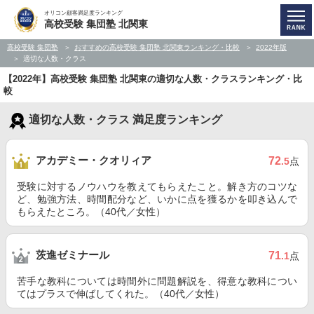
オリコン顧客満足度ランキング
高校受験 集団塾 北関東
高校受験 集団塾
おすすめの高校受験 集団塾 北関東ランキング・比較
2022年版
適切な人数・クラス
【2022年】高校受験 集団塾 北関東の適切な人数・クラスランキング・比
較
適切な人数・クラス 満足度ランキング
アカデミー・クオリィア
72
.5
点
受験に対するノウハウを教えてもらえたこと。解き方のコツな
ど、勉強方法、時間配分など、いかに点を獲るかを叩き込んで
もらえたところ。（40代／女性）
茨進ゼミナール
71
.1
点
苦手な教科については時間外に問題解説を、得意な教科につい
てはプラスで伸ばしてくれた。（40代／女性）