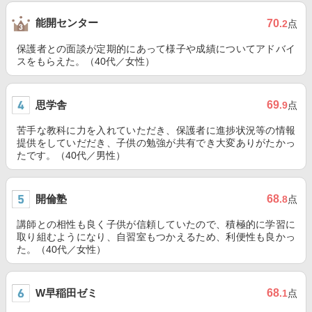
能開センター
70
.2
点
保護者との面談が定期的にあって様子や成績についてアドバイ
スをもらえた。（40代／女性）
思学舎
69
.9
点
苦手な教科に力を入れていただき、保護者に進捗状況等の情報
提供をしていだだき、子供の勉強が共有でき大変ありがたかっ
たです。（40代／男性）
開倫塾
68
.8
点
講師との相性も良く子供が信頼していたので、積極的に学習に
取り組むようになり、自習室もつかえるため、利便性も良かっ
た。（40代／女性）
W早稲田ゼミ
68
.1
点