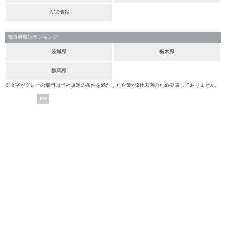
入試情報
都道府県別ランキング
茨城県
栃木県
群馬県
※文字がグレーの部門は当社規定の条件を満たした企業が2社未満のため発表しておりません。
PR