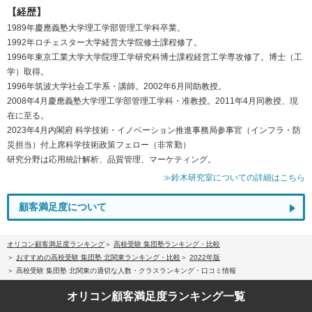
【経歴】
1989年慶應義塾大学理工学部管理工学科卒業。
1992年ロチェスター大学経営大学院修士課程修了。
1996年東京工業大学大学院理工学研究科博士課程経営工学専攻修了。博士（工
学）取得。
1996年筑波大学社会工学系・講師。2002年6月同助教授。
2008年4月慶應義塾大学理工学部管理工学科・准教授。2011年4月同教授、現
在に至る。
2023年4月内閣府 科学技術・イノベーション推進事務局参事官（インフラ・防
災担当）付上席科学技術政策フェロー（非常勤）
研究分野は応用統計解析、品質管理、マーケティング。
≫鈴木研究室についての詳細はこちら
顧客満足度について
オリコン顧客満足度ランキング
高校受験 集団塾ランキング・比較
おすすめの高校受験 集団塾 北関東ランキング・比較
2022年版
高校受験 集団塾 北関東の適切な人数・クラスランキング・口コミ情報
オリコン顧客満足度
ランキング一覧