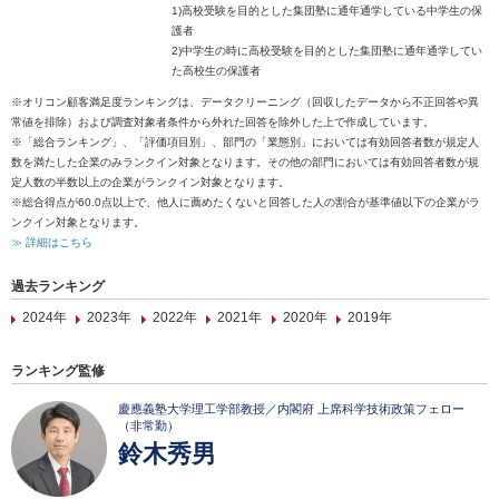
1)高校受験を目的とした集団塾に通年通学している中学生の保
護者
2)中学生の時に高校受験を目的とした集団塾に通年通学してい
た高校生の保護者
※オリコン顧客満足度ランキングは、データクリーニング（回収したデータから不正回答や異
常値を排除）および調査対象者条件から外れた回答を除外した上で作成しています。
※「総合ランキング」、「評価項目別」、部門の「業態別」においては有効回答者数が規定人
数を満たした企業のみランクイン対象となります。その他の部門においては有効回答者数が規
定人数の半数以上の企業がランクイン対象となります。
※総合得点が60.0点以上で、他人に薦めたくないと回答した人の割合が基準値以下の企業がラ
ンクイン対象となります。
≫ 詳細はこちら
過去ランキング
2024年
2023年
2022年
2021年
2020年
2019年
ランキング監修
慶應義塾大学理工学部教授／内閣府 上席科学技術政策フェロー
（非常勤）
鈴木秀男