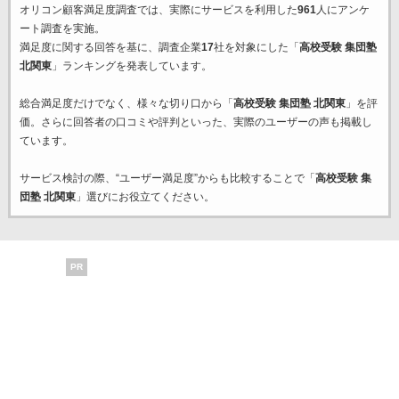
オリコン顧客満足度調査では、実際にサービスを利用した
961
人にアンケ
ート調査を実施。
満足度に関する回答を基に、調査企業
17
社を対象にした「
高校受験 集団塾
北関東
」ランキングを発表しています。
総合満足度だけでなく、様々な切り口から「
高校受験 集団塾 北関東
」を評
価。さらに回答者の口コミや評判といった、実際のユーザーの声も掲載し
ています。
サービス検討の際、“ユーザー満足度”からも比較することで「
高校受験 集
団塾 北関東
」選びにお役立てください。
PR