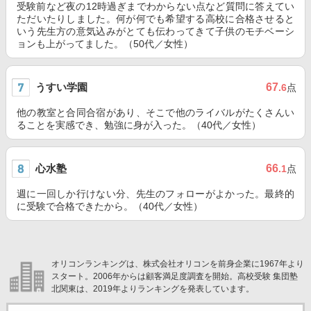
受験前など夜の12時過ぎまでわからない点など質問に答えてい
ただいたりしました。何が何でも希望する高校に合格させると
いう先生方の意気込みがとても伝わってきて子供のモチベーシ
ョンも上がってました。（50代／女性）
うすい学園
67
.6
点
他の教室と合同合宿があり、そこで他のライバルがたくさんい
ることを実感でき、勉強に身が入った。（40代／女性）
心水塾
66
.1
点
週に一回しか行けない分、先生のフォローがよかった。最終的
に受験で合格できたから。（40代／女性）
オリコンランキングは、株式会社オリコンを前身企業に1967年より
スタート。2006年からは顧客満足度調査を開始。高校受験 集団塾
北関東は、2019年よりランキングを発表しています。