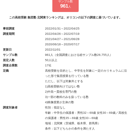
サンプル数
961
人
この高校受験 集団塾 北関東ランキングは、オリコンの以下の調査に基づいています。
事前調査
2022/01/31～2022/04/25
調査期間
2022/04/26～2022/07/19
2021/04/27～2021/06/28
2020/06/18～2020/07/17
更新日
2022/11/01
サンプル数
961人（全国調査における総サンプル数26,755人）
規定人数
50人以上
調査企業数
17社
定義
高校受験を目的とし、中学生を対象に一定のカリキュラムに沿
った形で集団授業を行っている塾
ただし、以下は対象外とする
1)高校受験向けではない塾
2)中高一貫校生専門の塾
3)一部の教科のみを扱っている塾
4)映像授業が主体の塾
調査対象者
性別：指定なし
年齢：中学生の保護者：男性32～69歳 女性30～69歳／高校生
の保護者：男性35～69歳 女性33～69歳
地域：北関東（茨城県、栃木県、群馬県）
条件：以下どちらかの条件を満たす人