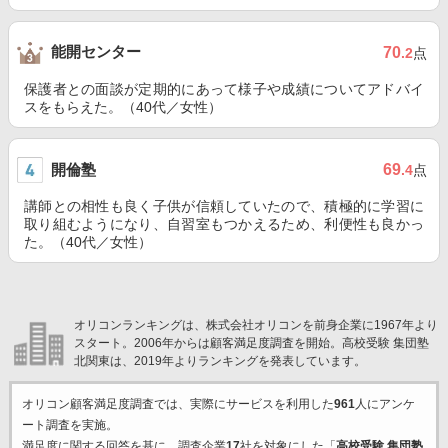
能開センター
70
.2
点
保護者との面談が定期的にあって様子や成績についてアドバイ
スをもらえた。（40代／女性）
開倫塾
69
.4
点
講師との相性も良く子供が信頼していたので、積極的に学習に
取り組むようになり、自習室もつかえるため、利便性も良かっ
た。（40代／女性）
オリコンランキングは、株式会社オリコンを前身企業に1967年より
スタート。2006年からは顧客満足度調査を開始。高校受験 集団塾
北関東は、2019年よりランキングを発表しています。
オリコン顧客満足度調査では、実際にサービスを利用した
961
人にアンケ
ート調査を実施。
満足度に関する回答を基に、調査企業
17
社を対象にした「
高校受験 集団塾