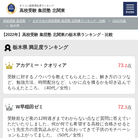
オリコン顧客満足度ランキング
高校受験 集団塾 北関東
高校受験 集団塾
おすすめの高校受験 集団塾 北関東ランキング・比較
2022年版
栃木県
【2022年】高校受験 集団塾 北関東の栃木県ランキング・比較
栃木県 満足度ランキング
アカデミー・クオリィア
73
.2
点
受験に対するノウハウを教えてもらえたこと。解き方のコツな
ど、勉強方法、時間配分など、いかに点を獲るかを叩き込んで
もらえたところ。（40代／女性）
W早稲田ゼミ
72
.3
点
受験前など夜の12時過ぎまでわからない点など質問に答えてい
ただいたりしました。何が何でも希望する高校に合格させると
いう先生方の意気込みがとても伝わってきて子供のモチベーシ
ョンも上がってました。（50代／女性）