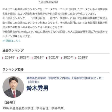
た高校生の保護者
※オリコン顧客満足度ランキングは、データクリーニング（回収したデータから不正回答や異
常値を排除）および調査対象者条件から外れた回答を除外した上で作成しています。
※「総合ランキング」、「評価項目別」、部門の「業態別」においては有効回答者数が規定人
数を満たした企業のみランクイン対象となります。その他の部門においては有効回答者数が規
定人数の半数以上の企業がランクイン対象となります。
※総合得点が60.0点以上で、他人に薦めたくないと回答した人の割合が基準値以下の企業がラ
ンクイン対象となります。
≫ 詳細はこちら
過去ランキング
2024年
2023年
2022年
2021年
2020年
2019年
ランキング監修
慶應義塾大学理工学部教授／内閣府 上席科学技術政策フェロー
（非常勤）
鈴木秀男
【経歴】
1989年慶應義塾大学理工学部管理工学科卒業。