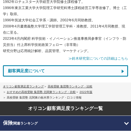
1992年ロチェスター大学経営大学院修士課程修了。
1996年東京工業大学大学院理工学研究科博士課程経営工学専攻修了。博士（工
学）取得。
1996年筑波大学社会工学系・講師。2002年6月同助教授。
2008年4月慶應義塾大学理工学部管理工学科・准教授。2011年4月同教授、現
在に至る。
2023年4月内閣府 科学技術・イノベーション推進事務局参事官（インフラ・防
災担当）付上席科学技術政策フェロー（非常勤）
研究分野は応用統計解析、品質管理、マーケティング。
≫鈴木研究室についての詳細はこちら
顧客満足度について
オリコン顧客満足度ランキング
高校受験 集団塾ランキング・比較
おすすめの高校受験 集団塾 北関東ランキング・比較
2022年版
高校受験 集団塾 北関東の栃木県ランキング・口コミ情報
オリコン顧客満足度
ランキング一覧
保険
関連ランキング