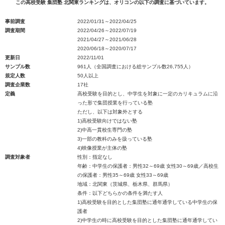
この高校受験 集団塾 北関東ランキングは、オリコンの以下の調査に基づいています。
事前調査
2022/01/31～2022/04/25
調査期間
2022/04/26～2022/07/19
2021/04/27～2021/06/28
2020/06/18～2020/07/17
更新日
2022/11/01
サンプル数
961人（全国調査における総サンプル数26,755人）
規定人数
50人以上
調査企業数
17社
定義
高校受験を目的とし、中学生を対象に一定のカリキュラムに沿
った形で集団授業を行っている塾
ただし、以下は対象外とする
1)高校受験向けではない塾
2)中高一貫校生専門の塾
3)一部の教科のみを扱っている塾
4)映像授業が主体の塾
調査対象者
性別：指定なし
年齢：中学生の保護者：男性32～69歳 女性30～69歳／高校生
の保護者：男性35～69歳 女性33～69歳
地域：北関東（茨城県、栃木県、群馬県）
条件：以下どちらかの条件を満たす人
1)高校受験を目的とした集団塾に通年通学している中学生の保
護者
2)中学生の時に高校受験を目的とした集団塾に通年通学してい