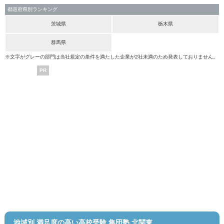
都道府県別ランキング
茨城県
栃木県
群馬県
※文字がグレーの部門は当社規定の条件を満たした企業が2社未満のため発表しておりません。
PR
地域別 満足度の高い高校受験 集団塾 北関東