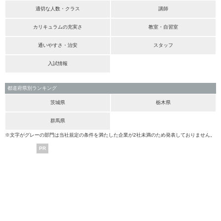
適切な人数・クラス
講師
カリキュラムの充実さ
教室・自習室
通いやすさ・治安
スタッフ
入試情報
都道府県別ランキング
茨城県
栃木県
群馬県
※文字がグレーの部門は当社規定の条件を満たした企業が2社未満のため発表しておりません。
PR