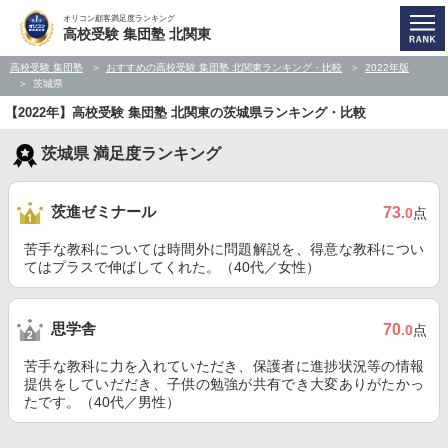
オリコン顧客満足度ランキング
高校受験 集団塾 北関東
高校受験 集団塾
おすすめの高校受験 集団塾 北関東ランキング・比較
2022年版
茨城県
【2022年】高校受験 集団塾 北関東の茨城県ランキング・比較
茨城県 満足度ランキング
茨進ゼミナール
73
.0
点
苦手な教科については時間外に問題解説を、得意な教科につい
てはプラスで伸ばしてくれた。（40代／女性）
思学舎
70
.0
点
苦手な教科に力を入れていただき、保護者に進捗状況等の情報
提供をしていだだき、子供の勉強が共有でき大変ありがたかっ
たです。（40代／男性）