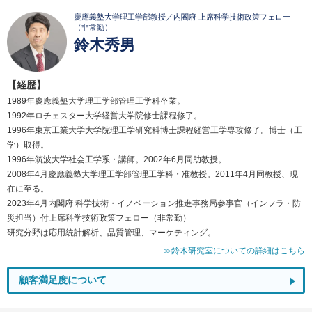
慶應義塾大学理工学部教授／内閣府 上席科学技術政策フェロー
（非常勤）
鈴木秀男
【経歴】
1989年慶應義塾大学理工学部管理工学科卒業。
1992年ロチェスター大学経営大学院修士課程修了。
1996年東京工業大学大学院理工学研究科博士課程経営工学専攻修了。博士（工
学）取得。
1996年筑波大学社会工学系・講師。2002年6月同助教授。
2008年4月慶應義塾大学理工学部管理工学科・准教授。2011年4月同教授、現
在に至る。
2023年4月内閣府 科学技術・イノベーション推進事務局参事官（インフラ・防
災担当）付上席科学技術政策フェロー（非常勤）
研究分野は応用統計解析、品質管理、マーケティング。
≫鈴木研究室についての詳細はこちら
顧客満足度について