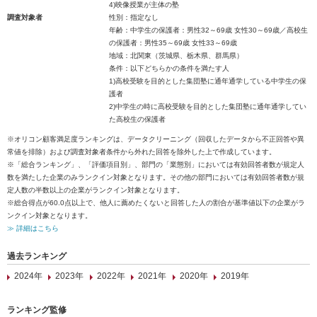
4)映像授業が主体の塾
調査対象者
性別：指定なし
年齢：中学生の保護者：男性32～69歳 女性30～69歳／高校生
の保護者：男性35～69歳 女性33～69歳
地域：北関東（茨城県、栃木県、群馬県）
条件：以下どちらかの条件を満たす人
1)高校受験を目的とした集団塾に通年通学している中学生の保
護者
2)中学生の時に高校受験を目的とした集団塾に通年通学してい
た高校生の保護者
※オリコン顧客満足度ランキングは、データクリーニング（回収したデータから不正回答や異
常値を排除）および調査対象者条件から外れた回答を除外した上で作成しています。
※「総合ランキング」、「評価項目別」、部門の「業態別」においては有効回答者数が規定人
数を満たした企業のみランクイン対象となります。その他の部門においては有効回答者数が規
定人数の半数以上の企業がランクイン対象となります。
※総合得点が60.0点以上で、他人に薦めたくないと回答した人の割合が基準値以下の企業がラ
ンクイン対象となります。
≫ 詳細はこちら
過去ランキング
2024年
2023年
2022年
2021年
2020年
2019年
ランキング監修