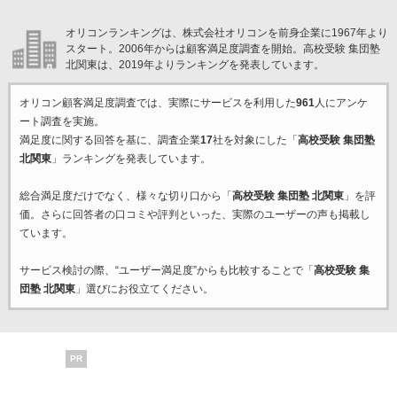
オリコンランキングは、株式会社オリコンを前身企業に1967年より
スタート。2006年からは顧客満足度調査を開始。高校受験 集団塾
北関東は、2019年よりランキングを発表しています。
オリコン顧客満足度調査では、実際にサービスを利用した
961
人にアンケ
ート調査を実施。
満足度に関する回答を基に、調査企業
17
社を対象にした「
高校受験 集団塾
北関東
」ランキングを発表しています。
総合満足度だけでなく、様々な切り口から「
高校受験 集団塾 北関東
」を評
価。さらに回答者の口コミや評判といった、実際のユーザーの声も掲載し
ています。
サービス検討の際、“ユーザー満足度”からも比較することで「
高校受験 集
団塾 北関東
」選びにお役立てください。
PR