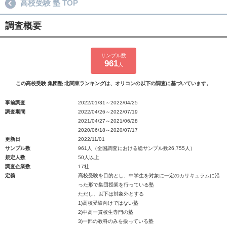
高校受験 塾 TOP
調査概要
サンプル数
961
人
この高校受験 集団塾 北関東ランキングは、オリコンの以下の調査に基づいています。
事前調査
2022/01/31～2022/04/25
調査期間
2022/04/26～2022/07/19
2021/04/27～2021/06/28
2020/06/18～2020/07/17
更新日
2022/11/01
サンプル数
961人（全国調査における総サンプル数26,755人）
規定人数
50人以上
調査企業数
17社
定義
高校受験を目的とし、中学生を対象に一定のカリキュラムに沿
った形で集団授業を行っている塾
ただし、以下は対象外とする
1)高校受験向けではない塾
2)中高一貫校生専門の塾
3)一部の教科のみを扱っている塾