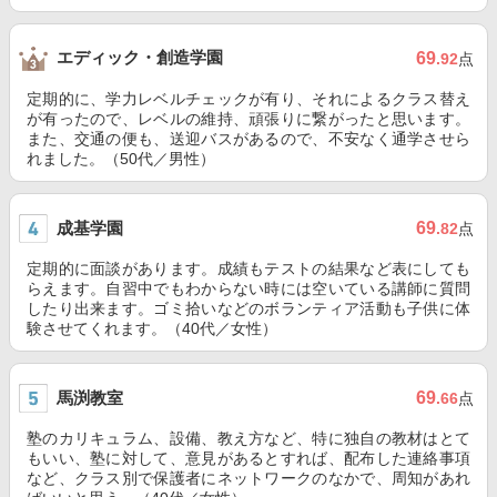
エディック・創造学園
69
.92
点
定期的に、学力レベルチェックが有り、それによるクラス替え
が有ったので、レベルの維持、頑張りに繋がったと思います。
また、交通の便も、送迎バスがあるので、不安なく通学させら
れました。（50代／男性）
成基学園
69
.82
点
定期的に面談があります。成績もテストの結果など表にしても
らえます。自習中でもわからない時には空いている講師に質問
したり出来ます。ゴミ拾いなどのボランティア活動も子供に体
験させてくれます。（40代／女性）
馬渕教室
69
.66
点
塾のカリキュラム、設備、教え方など、特に独自の教材はとて
もいい、塾に対して、意見があるとすれば、配布した連絡事項
など、クラス別で保護者にネットワークのなかで、周知があれ