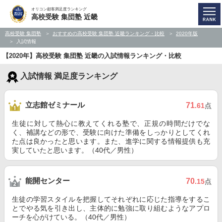
オリコン顧客満足度ランキング
高校受験 集団塾 近畿
高校受験 集団塾
おすすめの高校受験 集団塾 近畿ランキング・比較
2020年版
入試情報
【2020年】高校受験 集団塾 近畿の入試情報ランキング・比較
入試情報 満足度ランキング
立志館ゼミナール
71
.61
点
生徒に対して熱心に教えてくれる塾で、正規の時間だけでな
く、補講などの形で、受験に向けた準備をしっかりとしてくれ
た点は良かったと思います。また、進学に関する情報提供も充
実していたと思います。（40代／男性）
能開センター
70
.15
点
生徒の学習スタイルを把握してそれぞれに応じた指導をするこ
とでやる気を引き出し、主体的に勉強に取り組むようなアプロ
ーチを心がけている。（40代／男性）