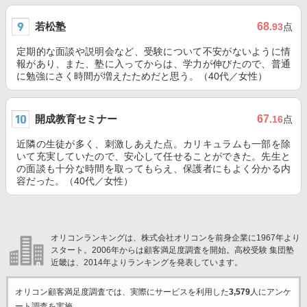
若松塾
68
.93
点
定期的な面談や説明会など、受験について不安がないように情
報があり、また、塾に入ってからは、学力が伸びたので、普通
に勉強にさく時間が増えたためだと思う。（40代／女性）
開成教育セミナー
67
.16
点
近隣の生徒が多く、刺激しあえた点。カリキュラムも一部を除
いて充実していたので、安心して任せることができた。先生と
の面談も十分な時間を取ってもらえ、保護者にもよく分かる内
容だった。（40代／女性）
オリコンランキングは、株式会社オリコンを前身企業に1967年より
スタート。2006年からは顧客満足度調査を開始。高校受験 集団塾
近畿は、2014年よりランキングを発表しています。
オリコン顧客満足度調査では、実際にサービスを利用した
3,579
人にアンケ
ート調査を実施。