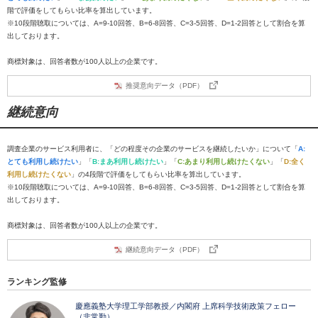
階で評価をしてもらい比率を算出しています。
※10段階聴取については、A=9-10回答、B=6-8回答、C=3-5回答、D=1-2回答として割合を算
出しております。
商標対象は、回答者数が100人以上の企業です。
推奨意向データ（PDF）
継続意向
調査企業のサービス利用者に、「どの程度その企業のサービスを継続したいか」について「
A:
とても利用し続けたい
」「
B:まあ利用し続けたい
」「
C:あまり利用し続けたくない
」「
D:全く
利用し続けたくない
」の4段階で評価をしてもらい比率を算出しています。
※10段階聴取については、A=9-10回答、B=6-8回答、C=3-5回答、D=1-2回答として割合を算
出しております。
商標対象は、回答者数が100人以上の企業です。
継続意向データ（PDF）
ランキング監修
慶應義塾大学理工学部教授／内閣府 上席科学技術政策フェロー
（非常勤）