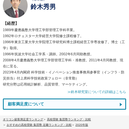
鈴木秀男
【経歴】
1989年慶應義塾大学理工学部管理工学科卒業。
1992年ロチェスター大学経営大学院修士課程修了。
1996年東京工業大学大学院理工学研究科博士課程経営工学専攻修了。博士（工
学）取得。
1996年筑波大学社会工学系・講師。2002年6月同助教授。
2008年4月慶應義塾大学理工学部管理工学科・准教授。2011年4月同教授、現
在に至る。
2023年4月内閣府 科学技術・イノベーション推進事務局参事官（インフラ・防
災担当）付上席科学技術政策フェロー（非常勤）
研究分野は応用統計解析、品質管理、マーケティング。
≫鈴木研究室についての詳細はこちら
顧客満足度について
オリコン顧客満足度ランキング
高校受験 集団塾ランキング・比較
おすすめの高校受験 集団塾 近畿ランキング・比較
2020年版