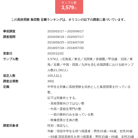
サンプル数
3,579
人
この高校受験 集団塾 近畿ランキングは、オリコンの以下の調査に基づいています。
事前調査
2020/02/17～2020/06/17
調査期間
2020/06/18～2020/07/17
2019/06/25～2019/07/29
2018/07/18～2018/07/30
更新日
2020/11/02
サンプル数
3,579人（北海道／東北／北関東／首都圏／甲信越・北陸／東
海／近畿／中国・四国／九州を含む全国調査における総サンプ
ル数21,282人）
規定人数
100人以上
調査企業数
39社
定義
中学生を対象に高校受験を目的とした集団授業を行っている
塾。
以下は対象外とする。
・高校受験向けではない塾
・中高一貫校生専門の塾
・一部の教科のみを扱っている塾
・映像授業が主体の塾
調査対象者
性別：指定なし
年齢：現役中学生を持つ保護者：男性32歳～69歳、女性30歳
～69歳 現役高校生を持つ保護者：男性35歳～69歳、女性33歳