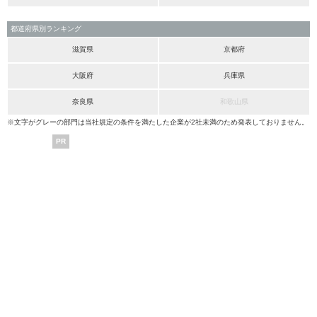
都道府県別ランキング
滋賀県
京都府
大阪府
兵庫県
奈良県
和歌山県
※文字がグレーの部門は当社規定の条件を満たした企業が2社未満のため発表しておりません。
PR