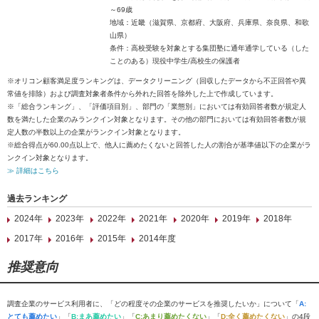
～69歳
地域：近畿（滋賀県、京都府、大阪府、兵庫県、奈良県、和歌
山県）
条件：高校受験を対象とする集団塾に通年通学している（した
ことのある）現役中学生/高校生の保護者
※オリコン顧客満足度ランキングは、データクリーニング（回収したデータから不正回答や異
常値を排除）および調査対象者条件から外れた回答を除外した上で作成しています。
※「総合ランキング」、「評価項目別」、部門の「業態別」においては有効回答者数が規定人
数を満たした企業のみランクイン対象となります。その他の部門においては有効回答者数が規
定人数の半数以上の企業がランクイン対象となります。
※総合得点が60.00点以上で、他人に薦めたくないと回答した人の割合が基準値以下の企業がラ
ンクイン対象となります。
≫ 詳細はこちら
過去ランキング
2024年
2023年
2022年
2021年
2020年
2019年
2018年
2017年
2016年
2015年
2014年度
推奨意向
調査企業のサービス利用者に、「どの程度その企業のサービスを推奨したいか」について「
A:
とても薦めたい
」「
B:まあ薦めたい
」「
C:あまり薦めたくない
」「
D:全く薦めたくない
」の4段