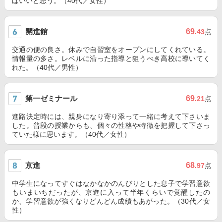
ばいいと思う。（40代／女性）
開進館
69
.43
点
交通の便の良さ。休みで自習室をオープンにしてくれている。
情報量の多さ。レベルに沿った指導と狙うべき高校に導いてく
れた。（40代／男性）
第一ゼミナール
69
.21
点
進路決定時には、親身になり寄り添って一緒に考えて下さいま
した。普段の授業からも、個々の性格や特徴を把握して下さっ
ていた様に思います。（40代／女性）
京進
68
.97
点
中学生になってすぐはなかなかのんびりとした息子で学習意欲
もいまいちだったが、京進に入って半年くらいで覚醒したの
か、学習意欲が強くなりどんどん成績もあがった。（30代／女
性）