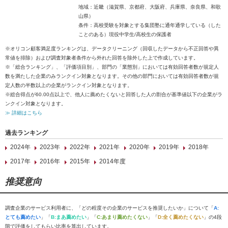
地域：近畿（滋賀県、京都府、大阪府、兵庫県、奈良県、和歌
山県）
条件：高校受験を対象とする集団塾に通年通学している（した
ことのある）現役中学生/高校生の保護者
※オリコン顧客満足度ランキングは、データクリーニング（回収したデータから不正回答や異
常値を排除）および調査対象者条件から外れた回答を除外した上で作成しています。
※「総合ランキング」、「評価項目別」、部門の「業態別」においては有効回答者数が規定人
数を満たした企業のみランクイン対象となります。その他の部門においては有効回答者数が規
定人数の半数以上の企業がランクイン対象となります。
※総合得点が60.00点以上で、他人に薦めたくないと回答した人の割合が基準値以下の企業がラ
ンクイン対象となります。
≫ 詳細はこちら
過去ランキング
2024年
2023年
2022年
2021年
2020年
2019年
2018年
2017年
2016年
2015年
2014年度
推奨意向
調査企業のサービス利用者に、「どの程度その企業のサービスを推奨したいか」について「
A:
とても薦めたい
」「
B:まあ薦めたい
」「
C:あまり薦めたくない
」「
D:全く薦めたくない
」の4段
階で評価をしてもらい比率を算出しています。