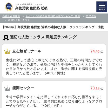
オリコン顧客満足度ランキング
高校受験 集団塾 近畿
高校受験 集団塾
おすすめの高校受験 集団塾 近畿ランキング・比較
2020年版
適切な人数・クラス
【2020年】高校受験 集団塾 近畿の適切な人数・クラスランキング・比較
適切な人数・クラス 満足度ランキング
立志館ゼミナール
74
.40
点
生徒に対して熱心に教えてくれる塾で、正規の時間だけでな
く、補講などの形で、受験に向けた準備をしっかりとしてくれ
た点は良かったと思います。また、進学に関する情報提供も充
実していたと思います。（40代／男性）
能開センター
73
.19
点
生徒の学習スタイルを把握してそれぞれに応じた指導をするこ
とでやる気を引き出し、主体的に勉強に取り組むようなアプロ
ーチを心がけている。（40代／男性）