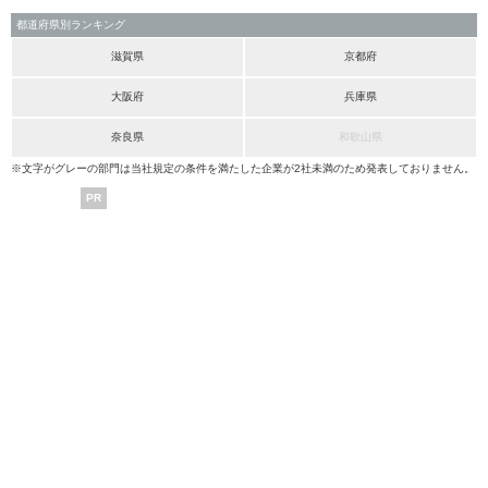
都道府県別ランキング
滋賀県
京都府
大阪府
兵庫県
奈良県
和歌山県
※文字がグレーの部門は当社規定の条件を満たした企業が2社未満のため発表しておりません。
PR