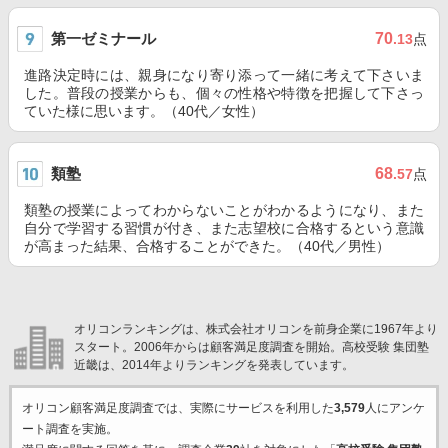
第一ゼミナール
70
.13
点
進路決定時には、親身になり寄り添って一緒に考えて下さいま
した。普段の授業からも、個々の性格や特徴を把握して下さっ
ていた様に思います。（40代／女性）
類塾
68
.57
点
類塾の授業によってわからないことがわかるようになり、また
自分で学習する習慣が付き、また志望校に合格するという意識
が高まった結果、合格することができた。（40代／男性）
オリコンランキングは、株式会社オリコンを前身企業に1967年より
スタート。2006年からは顧客満足度調査を開始。高校受験 集団塾
近畿は、2014年よりランキングを発表しています。
オリコン顧客満足度調査では、実際にサービスを利用した
3,579
人にアンケ
ート調査を実施。