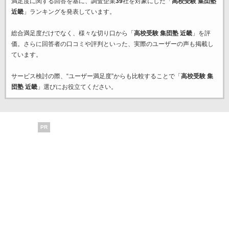
満足度に関する回答を基に、調査企業
39
社を対象にした「
高校受験 集団塾
近畿
」ランキングを発表しています。
総合満足度だけでなく、様々な切り口から「
高校受験 集団塾 近畿
」を評
価。さらに回答者の口コミや評判といった、実際のユーザーの声も掲載し
ています。
サービス検討の際、“ユーザー満足度”からも比較することで「
高校受験 集
団塾 近畿
」選びにお役立てください。
PR