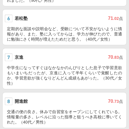
れました。（50代／男性）
若松塾
71
.02
点
定期的な面談や説明会など、受験について不安がないように情
報があり、また、塾に入ってからは、学力が伸びたので、普通
に勉強にさく時間が増えたためだと思う。（40代／女性）
京進
70
.83
点
中学生になってすぐはなかなかのんびりとした息子で学習意欲
もいまいちだったが、京進に入って半年くらいで覚醒したの
か、学習意欲が強くなりどんどん成績もあがった。（30代／女
性）
開進館
70
.73
点
交通の便の良さ。休みで自習室をオープンにしてくれている。
情報量の多さ。レベルに沿った指導と狙うべき高校に導いてく
れた。（40代／男性）