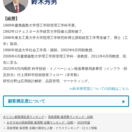
鈴木秀男
【経歴】
1989年慶應義塾大学理工学部管理工学科卒業。
1992年ロチェスター大学経営大学院修士課程修了。
1996年東京工業大学大学院理工学研究科博士課程経営工学専攻修了。博士（工
学）取得。
1996年筑波大学社会工学系・講師。2002年6月同助教授。
2008年4月慶應義塾大学理工学部管理工学科・准教授。2011年4月同教授、現
在に至る。
2023年4月内閣府 科学技術・イノベーション推進事務局参事官（インフラ・防
災担当）付上席科学技術政策フェロー（非常勤）
研究分野は応用統計解析、品質管理、マーケティング。
≫鈴木研究室についての詳細はこちら
顧客満足度について
オリコン顧客満足度ランキング
高校受験 集団塾ランキング・比較
おすすめの高校受験 集団塾 近畿ランキング・比較
2020年版
高校受験 集団塾 近畿の適切な人数・クラスランキング・口コミ情報