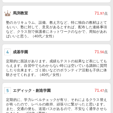
馬渕教室
71
.97
点
塾のカリキュラム、設備、教え方など、特に独自の教材はとて
もいい、塾に対して、意見があるとすれば、配布した連絡事項
など、クラス別で保護者にネットワークのなかで、周知があれ
ばいいと思う。（40代／女性）
成基学園
71
.56
点
定期的に面談があります。成績もテストの結果など表にしても
らえます。自習中でもわからない時には空いている講師に質問
したり出来ます。ゴミ拾いなどのボランティア活動も子供に体
験させてくれます。（40代／女性）
エディック・創造学園
71
.47
点
定期的に、学力レベルチェックが有り、それによるクラス替え
が有ったので、レベルの維持、頑張りに繋がったと思います。
また、交通の便も、送迎バスがあるので、不安なく通学させら