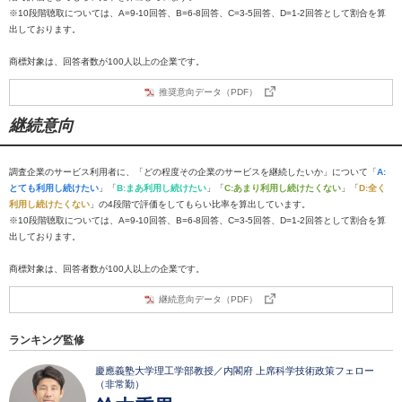
※10段階聴取については、A=9-10回答、B=6-8回答、C=3-5回答、D=1-2回答として割合を算
出しております。
商標対象は、回答者数が100人以上の企業です。
推奨意向データ（PDF）
継続意向
調査企業のサービス利用者に、「どの程度その企業のサービスを継続したいか」について「
A:
とても利用し続けたい
」「
B:まあ利用し続けたい
」「
C:あまり利用し続けたくない
」「
D:全く
利用し続けたくない
」の4段階で評価をしてもらい比率を算出しています。
※10段階聴取については、A=9-10回答、B=6-8回答、C=3-5回答、D=1-2回答として割合を算
出しております。
商標対象は、回答者数が100人以上の企業です。
継続意向データ（PDF）
ランキング監修
慶應義塾大学理工学部教授／内閣府 上席科学技術政策フェロー
（非常勤）