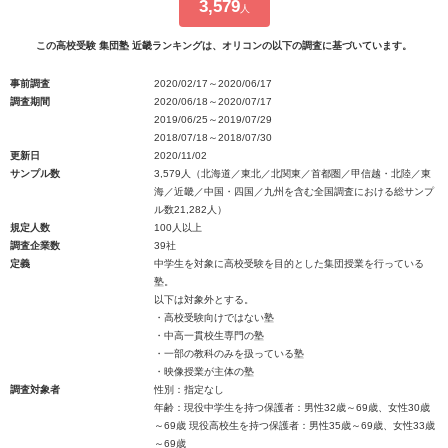
3,579
人
この高校受験 集団塾 近畿ランキングは、オリコンの以下の調査に基づいています。
事前調査
2020/02/17～2020/06/17
調査期間
2020/06/18～2020/07/17
2019/06/25～2019/07/29
2018/07/18～2018/07/30
更新日
2020/11/02
サンプル数
3,579人（北海道／東北／北関東／首都圏／甲信越・北陸／東
海／近畿／中国・四国／九州を含む全国調査における総サンプ
ル数21,282人）
規定人数
100人以上
調査企業数
39社
定義
中学生を対象に高校受験を目的とした集団授業を行っている
塾。
以下は対象外とする。
・高校受験向けではない塾
・中高一貫校生専門の塾
・一部の教科のみを扱っている塾
・映像授業が主体の塾
調査対象者
性別：指定なし
年齢：現役中学生を持つ保護者：男性32歳～69歳、女性30歳
～69歳 現役高校生を持つ保護者：男性35歳～69歳、女性33歳
～69歳