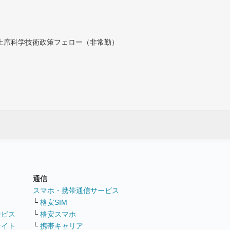
付上席科学技術政策フェロー（非常勤）
通信
ト
スマホ・携帯通信サービス
└
格安SIM
ービス
└
格安スマホ
サイト
└
携帯キャリア