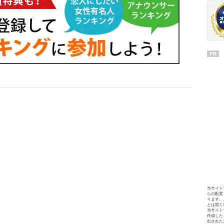
PR
当サイト
らの配置
ります。
とは固く
当サイト
作成した
出された