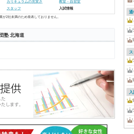
カリキュラムの充実さ
教室・自習室
スタッフ
入試情報
通
業が2社未満のため発表しておりません。
団塾 北海道
ス
入