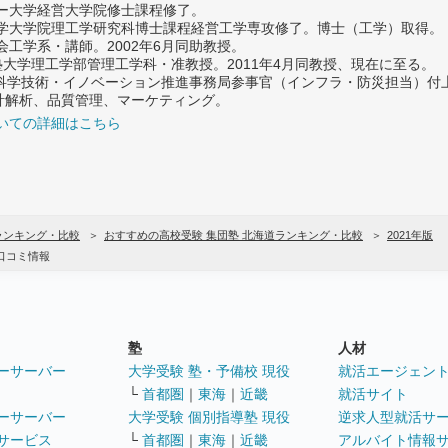
ター大学経営大学院修士課程修了。
大学大学院理工学研究科博士課程経営工学専攻修了。博士（工学）取得。
社会工学系・講師。2002年6月同助教授。
義塾大学理工学部管理工学科・准教授。2011年4月同教授、現在に至る。
府 科学技術・イノベーション推進事務局参事官（インフラ・防災担当）
計解析、品質管理、マーケティング。
いての詳細はこちら
ランキング・比較
おすすめの高校受験 集団塾 北海道ランキング・比較
2021年版
口コミ情報
塾
人材
ーサーバー
大学受験 塾・予備校 現役
就活エージェン
└
首都圏
｜
東海
｜
近畿
就活サイト
ーサーバー
大学受験 個別指導塾 現役
逆求人型就活サ
サービス
└
首都圏
｜
東海
｜
近畿
アルバイト情報