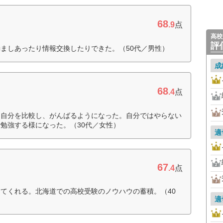
68
.9
点
高校
評
ましあったり情報交換したりできた。（50代／男性）
成
68
.4
点
と自分を比較し、がんばるようになった。自分ではやらない
勉強する様になった。（30代／女性）
適
67
.4
点
てくれる。北海道での高校受験のノウハウの蓄積。（40
適