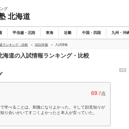
ング
塾 北海道
圏
甲信越・北陸
東海
近畿
中国・四国
九州・沖
海道ランキング・比較
2021年版
入試情報
塾 北海道の入試情報ランキング・比較
PR
グ
69
.7
点
中で学べることは、刺激になりよかった。そして顔見知りが
の知り合いがいてすごくよかったと本人が言っていた。