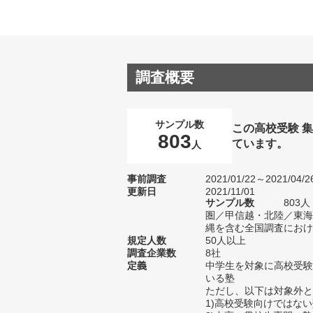
調査概要
サンプル数
この高校受験 
803
ています。
人
事前調査
2021/01/22～2021/04/2
更新日
2021/11/01
サンプル数
803
圏／甲信越・北陸／東海
縄を含む全国調査における
規定人数
50人以上
調査企業数
8社
定義
中学生を対象に高校受験
いる塾
ただし、以下は対象外と
1)高校受験向けではな