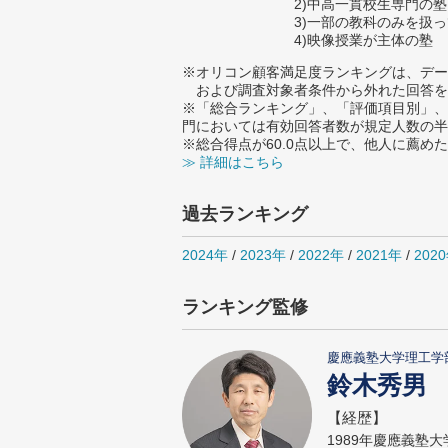
2)中高一貫校生専門の塾
3)一部の教科のみを扱
4)映像授業が主体の塾
※オリコン顧客満足度ランキングは、デー
および調査対象者条件から外れた回答を
※「総合ランキング」、「評価項目別」、
門においては有効回答者数が規定人数の半
※総合得点が60.0点以上で、他人に薦
≫ 詳細はこちら
過去ランキング
2024年
/
2023年
/
2022年
/
2021年
/
202
ランキング監修
慶應義塾大学理工学
鈴木秀男
【経歴】
1989年慶應義塾