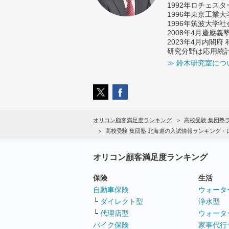
1992年ロチェス
1996年東京工業
1996年筑波大学
2008年4月慶應
2023年4月内閣
研究分野は応用統
≫ 鈴木研究室につ
オリコン顧客満足度ランキング
高校受験 集団塾
高校受験 集団塾 北海道の入試情報ランキング・
オリコン顧客満足度ランキング
保険
生活
自動車保険
ウォータ
└
ダイレクト型
浄水型
└
代理店型
ウォータ
バイク保険
家事代行