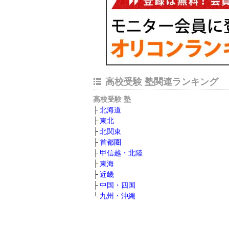
高校受験 塾関連ランキング
高校受験 塾
北海道
東北
北関東
首都圏
甲信越・北陸
東海
近畿
中国・四国
九州・沖縄