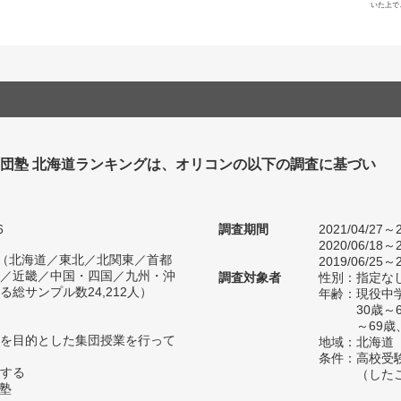
いた上で
集団塾 北海道ランキングは、オリコンの以下の調査に基づい
6
調査期間
2021/04/27～2
2020/06/18～2
人（北海道／東北／北関東／首都
2019/06/25～2
／近畿／中国・四国／九州・沖
調査対象者
性別：指定な
総サンプル数24,212人）
年齢：現役中学
30歳
～69歳
を目的とした集団授業を行って
地域：北海道
条件：高校受
する
（した
い塾