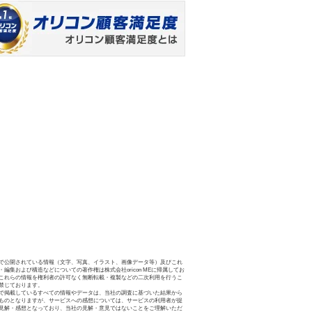
で公開されている情報（文字、写真、イラスト、画像データ等）及びこれ
・編集および構造などについての著作権は株式会社oricon MEに帰属してお
これらの情報を権利者の許可なく無断転載・複製などの二次利用を行うこ
禁じております。
で掲載しているすべての情報やデータは、当社の調査に基づいた結果から
ものとなりますが、サービスへの感想については、サービスの利用者が提
見解・感想となっており、当社の見解・意見ではないことをご理解いただ