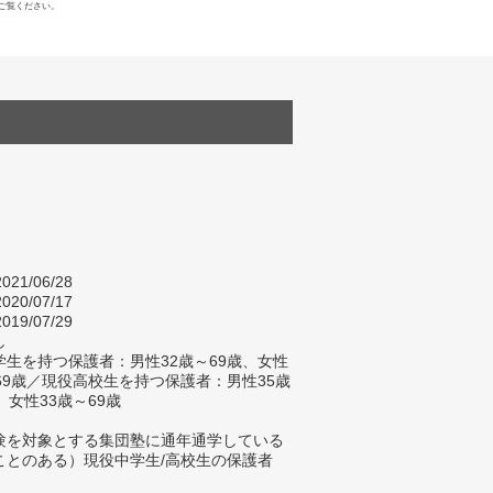
ご覧ください。
021/06/28
020/07/17
019/07/29
し
生を持つ保護者：男性32歳～69歳、女性
～69歳／現役高校生を持つ保護者：男性35歳
、女性33歳～69歳
験を対象とする集団塾に通年通学している
ことのある）現役中学生/高校生の保護者