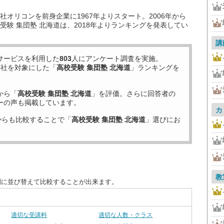
オリコンを前身企業に1967年よりスタート。2006年から
験 集団塾 北海道は、2018年よりランキングを発表してい
講
サービスを利用した
803
人にアンケート調査を実施。
8
社を対象にした「
高校受験 集団塾 北海道
」ランキングを
から「
高校受験 集団塾 北海道
」を評価。さらに回答者の
ーの声も掲載しています。
カ
からも比較することで「
高校受験 集団塾 北海道
」選びにお
教
別に並び替えて比較することが出来ます。
適切な受講料
適切な人数・クラス