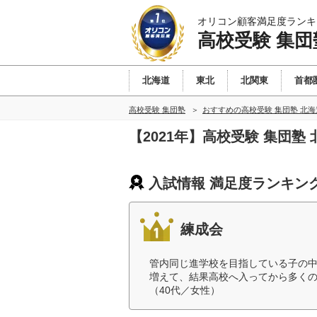
オリコン顧客満足度ランキ
高校受験 集団
北海道
東北
北関東
首都
高校受験 集団塾
おすすめの高校受験 集団塾 北
【2021年】高校受験 集団
入試情報 満足度ランキン
練成会
管内同じ進学校を目指している子の
増えて、結果高校へ入ってから多く
（40代／女性）