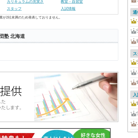
カリキュラムの充実さ
教室・自習室
スタッフ
入試情報
通
業が2社未満のため発表しておりません。
団塾 北海道
ス
入