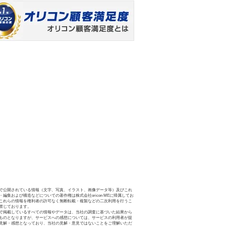
で公開されている情報（文字、写真、イラスト、画像データ等）及びこれ
・編集および構造などについての著作権は株式会社oricon MEに帰属してお
これらの情報を権利者の許可なく無断転載・複製などの二次利用を行うこ
禁じております。
で掲載しているすべての情報やデータは、当社の調査に基づいた結果から
ものとなりますが、サービスへの感想については、サービスの利用者が提
見解・感想となっており、当社の見解・意見ではないことをご理解いただ