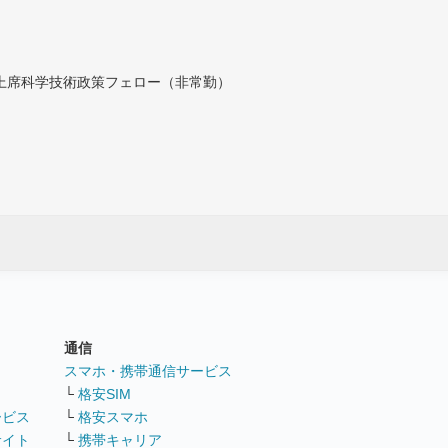
付上席科学技術政策フェロー（非常勤）
通信
ト
スマホ・携帯通信サービス
└
格安SIM
ービス
└
格安スマホ
サイト
└
携帯キャリア