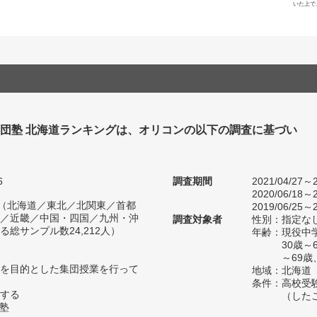
いた上で
集団塾 北海道ランキングは、オリコンの以下の調査に基づい
6
調査期間
2021/04/27～2
2020/06/18～2
人（北海道／東北／北関東／首都
2019/06/25～2
／近畿／中国・四国／九州・沖
調査対象者
性別：指定な
総サンプル数24,212人）
年齢：現役中学
30歳
～69歳
を目的とした集団授業を行って
地域：北海道
条件：高校受
する
（した
い塾