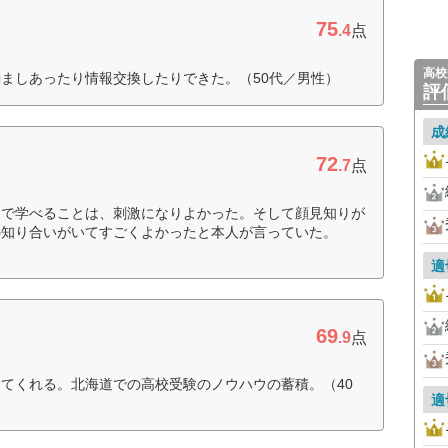
75
.4
点
高校
ましあったり情報交換したりできた。（50代／男性）
評
成
72
.7
点
中で学べることは、刺激になりよかった。そして顔見知りが
の知り合いがいてすごくよかったと本人が言っていた。
適
69
.9
点
てくれる。北海道での高校受験のノウハウの蓄積。（40
適