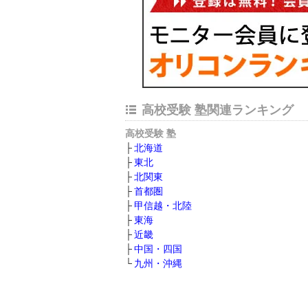
高校受験 塾関連ランキング
高校受験 塾
北海道
東北
北関東
首都圏
甲信越・北陸
東海
近畿
中国・四国
九州・沖縄