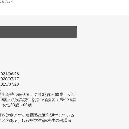
ご覧ください。
021/06/28
020/07/17
019/07/29
し
生を持つ保護者：男性32歳～69歳、女性
～69歳／現役高校生を持つ保護者：男性35歳
、女性33歳～69歳
験を対象とする集団塾に通年通学している
ことのある）現役中学生/高校生の保護者