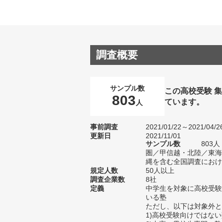
調査概要
サンプル数
この高校受験 
803
ています。
人
事前調査
2021/01/22～2021/04/2
更新日
2021/11/01
サンプル数
803
圏／甲信越・北陸／東海
縄を含む全国調査における
規定人数
50人以上
調査企業数
8社
定義
中学生を対象に高校受験
いる塾
ただし、以下は対象外と
1)高校受験向けではな