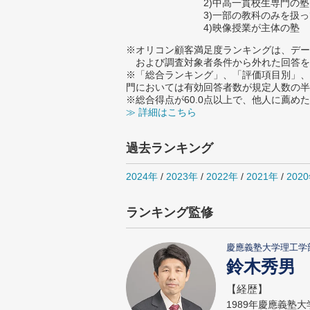
2)中高一貫校生専門の塾
3)一部の教科のみを扱
4)映像授業が主体の塾
※オリコン顧客満足度ランキングは、デー
および調査対象者条件から外れた回答を
※「総合ランキング」、「評価項目別」、
門においては有効回答者数が規定人数の半
※総合得点が60.0点以上で、他人に薦
≫ 詳細はこちら
過去ランキング
2024年
/
2023年
/
2022年
/
2021年
/
202
ランキング監修
慶應義塾大学理工学
鈴木秀男
【経歴】
1989年慶應義塾