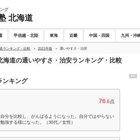
ング
塾 北海道
圏
甲信越・北陸
東海
近畿
中国・四国
九州・沖
海道ランキング・比較
2021年版
通いやすさ・治安
塾 北海道の通いやすさ・治安ランキング・比較
PR
ランキング
76
.6
点
と自分を比較し、がんばるようになった。自分ではやらない
勉強する様になった。（30代／女性）