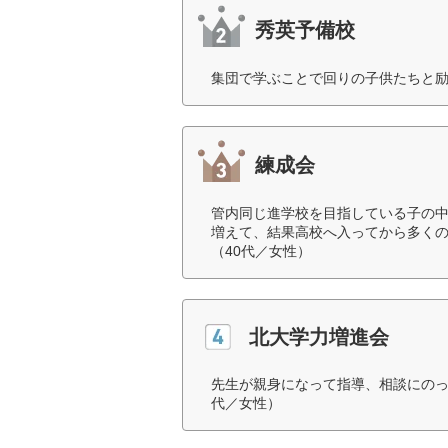
秀英予備校
集団で学ぶことで回りの子供たちと励
練成会
管内同じ進学校を目指している子の
増えて、結果高校へ入ってから多く
（40代／女性）
北大学力増進会
先生が親身になって指導、相談にのっ
代／女性）