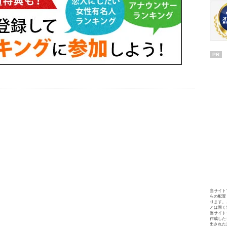
PR
当サイト
らの配置
ります。
とは固く
当サイト
作成した
出された