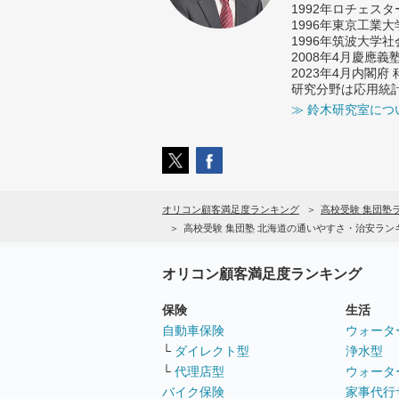
1992年ロチェス
1996年東京工業
1996年筑波大学
2008年4月慶應
2023年4月内閣
研究分野は応用統
≫ 鈴木研究室につ
オリコン顧客満足度ランキング
高校受験 集団塾
高校受験 集団塾 北海道の通いやすさ・治安ラン
オリコン顧客満足度ランキング
保険
生活
自動車保険
ウォータ
└
ダイレクト型
浄水型
└
代理店型
ウォータ
バイク保険
家事代行