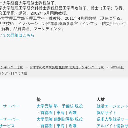
ター大学経営大学院修士課程修了。
大学大学院理工学研究科博士課程経営工学専攻修了。博士（工学）取得。
社会工学系・講師。2002年6月同助教授。
義塾大学理工学部管理工学科・准教授。2011年4月同教授、現在に至る。
府 科学技術・イノベーション推進事務局参事官（インフラ・防災担当）
計解析、品質管理、マーケティング。
いての詳細はこちら
ランキング・比較
おすすめの高校受験 集団塾 北海道ランキング・比較
2021年版
キング・口コミ情報
塾
人材
ーサーバー
大学受験 塾・予備校 現役
就活エージェン
└
首都圏
｜
東海
｜
近畿
就活サイト
ーサーバー
大学受験 個別指導塾 現役
逆求人型就活サ
サービス
└
首都圏
｜
東海
｜
近畿
アルバイト情報