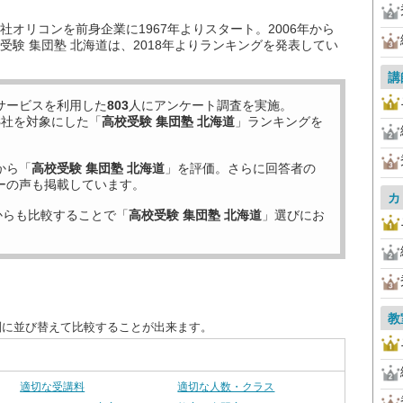
オリコンを前身企業に1967年よりスタート。2006年から
験 集団塾 北海道は、2018年よりランキングを発表してい
講
サービスを利用した
803
人にアンケート調査を実施。
8
社を対象にした「
高校受験 集団塾 北海道
」ランキングを
から「
高校受験 集団塾 北海道
」を評価。さらに回答者の
ーの声も掲載しています。
カ
からも比較することで「
高校受験 集団塾 北海道
」選びにお
教
別に並び替えて比較することが出来ます。
適切な受講料
適切な人数・クラス