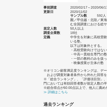
事前調査
2020/02/17～2020/06/1
更新日
2020/11/02
サンプル数
592
圏／甲信越・北陸／東海
む全国調査における総サン
規定人数
50人以上
調査企業数
18社
定義
中学生を対象に高校受験
いる塾。
以下は対象外とする。
・高校受験向けではない
・中高一貫校生専門の塾
・一部の教科のみを扱っ
・映像授業が主体の塾
※オリコン顧客満足度ランキングは、デー
および調査対象者条件から外れた回答を
※「総合ランキング」、「評価項目別」、
門においては有効回答者数が規定人数の半
※総合得点が60.00点以上で、他人に
≫ 詳細はこちら
過去ランキング