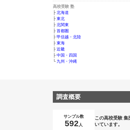
高校受験 塾
北海道
東北
北関東
首都圏
甲信越・北陸
東海
近畿
中国・四国
九州・沖縄
調査概要
サンプル数
この高校受験 
592
いています。
人