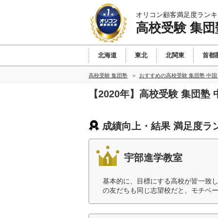
オリコン顧客満足度ランキ
高校受験 集団
北海道
東北
北関東
首都
高校受験 集団塾
おすすめの高校受験 集団塾 中
【2020年】高校受験 集団
成績向上・結果 満足度ラ
宇部進学教室
基本的に、目標にする高校が皆一致
の友だちも同じ志望校だと、モチベー