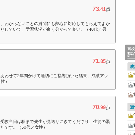
73
.41
点
り、わからないことの質問にも熱心に対応してもらえてよか
りしていて、学習状況が良く分かって良い。（40代／男
高校
評
71
.85
点
成
あわせて2年間かけて適切にご指導頂いた結果、成績アッ
男性）
70
適
.99
点
。受験当日は駅まで先生が見送りにきてくださり、生徒の緊
たです。（50代／女性）