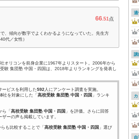
適
66
.51
点
富で、傾向が数字でよくわかるようになっていた。先生方
40代／女性）
講
オリコンを前身企業に1967年よりスタート。2006年から
験 集団塾 中国・四国は、2018年よりランキングを発表し
サービスを利用した
592
人にアンケート調査を実施。
18
社を対象にした「
高校受験 集団塾 中国・四国
」ランキ
カ
から「
高校受験 集団塾 中国・四国
」を評価。さらに回答
ーザーの声も掲載しています。
からも比較することで「
高校受験 集団塾 中国・四国
」選び
自