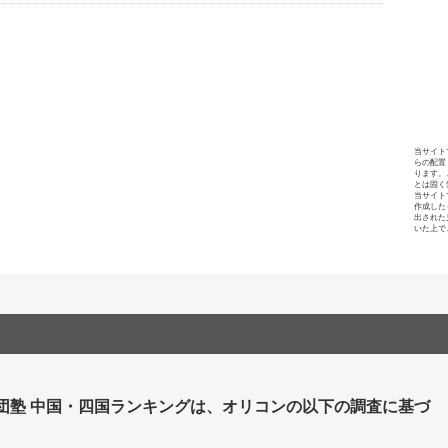
当サイト
らの配置
ります。
とは固く
当サイト
作成した
出された
いた上で
集団塾 中国・四国ランキングは、オリコンの以下の調査に基づ