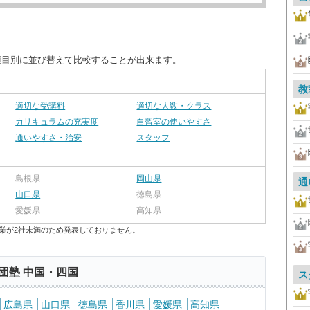
項目別に並び替えて比較することが出来ます。
教
適切な受講料
適切な人数・クラス
カリキュラムの充実度
自習室の使いやすさ
通いやすさ・治安
スタッフ
島根県
岡山県
通
山口県
徳島県
愛媛県
高知県
業が2社未満のため発表しておりません。
団塾 中国・四国
ス
広島県
山口県
徳島県
香川県
愛媛県
高知県