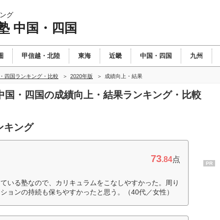
ング
塾 中国・四国
圏
甲信越・北陸
東海
近畿
中国・四国
九州
国・四国ランキング・比較
2020年版
成績向上・結果
塾 中国・四国の成績向上・結果ランキング・比較
ンキング
73
.84
点
PR
している塾なので、カリキュラムをこなしやすかった。周り
ションの持続も保ちやすかったと思う。（40代／女性）