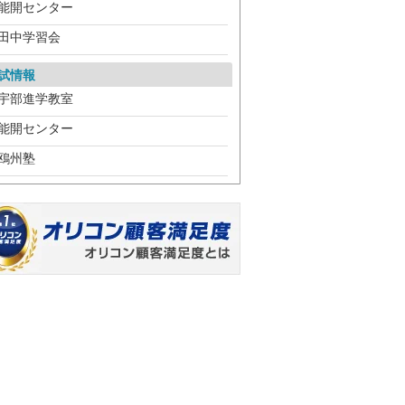
能開センター
田中学習会
試情報
宇部進学教室
能開センター
鴎州塾