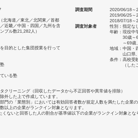
7
調査期間
2020/06/18～2
2019/06/25～2
人（北海道／東北／北関東／首都
2018/07/18～2
／近畿／中国・四国／九州を含
調査対象者
性別：指定な
プル数21,282人）
年齢：現役中学
30歳～
～69歳
を目的とした集団授業を行って
地域：中国・
山口県
条件：高校受
塾
（した
ている塾
タクリーニング（回収したデータから不正回答や異常値を排除）
除外した上で作成しています。
部門の「業態別」においては有効回答者数が規定人数を満たした企業の
数以上の企業がランクイン対象となります。
薦めたくないと回答した人の割合が基準値以下の企業がランクイン対象とな