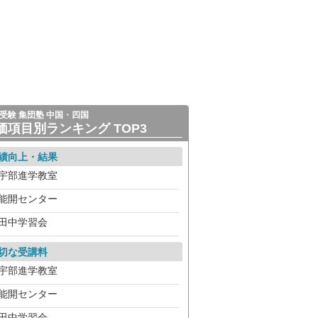
受験 集団塾 中国・四国
価項目別ランキング TOP3
績向上・結果
宇部進学教室
能開センター
田中学習会
切な受講料
宇部進学教室
能開センター
田中学習会