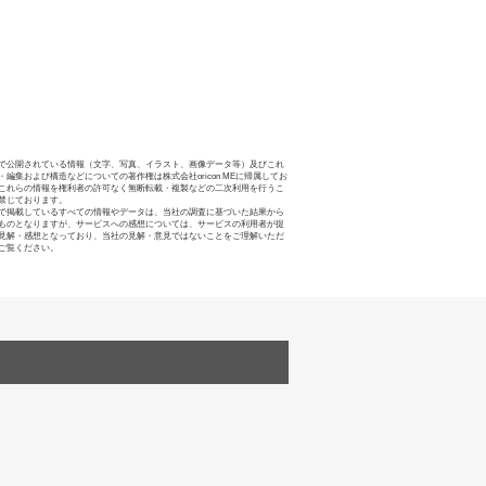
で公開されている情報（文字、写真、イラスト、画像データ等）及びこれ
・編集および構造などについての著作権は株式会社oricon MEに帰属してお
これらの情報を権利者の許可なく無断転載・複製などの二次利用を行うこ
禁じております。
で掲載しているすべての情報やデータは、当社の調査に基づいた結果から
ものとなりますが、サービスへの感想については、サービスの利用者が提
見解・感想となっており、当社の見解・意見ではないことをご理解いただ
ご覧ください。