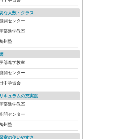
切な人数・クラス
能開センター
宇部進学教室
鴎州塾
師
宇部進学教室
能開センター
田中学習会
リキュラムの充実度
宇部進学教室
能開センター
鴎州塾
習室の使いやすさ