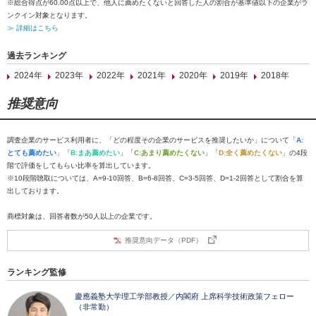
※総合得点が60.00点以上で、他人に薦めたくないと回答した人の割合が基準値以下の企業がラ
ンクイン対象となります。
≫ 詳細はこちら
過去ランキング
2024年
2023年
2022年
2021年
2020年
2019年
2018年
推奨意向
調査企業のサービス利用者に、「どの程度その企業のサービスを推奨したいか」について「
A:
とても薦めたい
」「
B:まあ薦めたい
」「
C:あまり薦めたくない
」「
D:全く薦めたくない
」の4段
階で評価をしてもらい比率を算出しています。
※10段階聴取については、A=9-10回答、B=6-8回答、C=3-5回答、D=1-2回答として割合を算
出しております。
商標対象は、回答者数が50人以上の企業です。
推奨意向データ（PDF）
ランキング監修
慶應義塾大学理工学部教授／内閣府 上席科学技術政策フェロー
（非常勤）