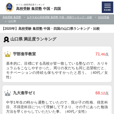
オリコン顧客満足度ランキング
高校受験 集団塾 中国・四国
高校受験 集団塾
おすすめの高校受験 集団塾 中国・四国ランキング・比較
2020年版
山口県
【2020年】高校受験 集団塾 中国・四国の山口県ランキング・比較
山口県 満足度ランキング
宇部進学教室
71
.46
点
基本的に、目標にする高校が皆一致している塾なので、カリキ
ュラムをこなしやすかった。周りの友だちも同じ志望校だと、
モチベーションの持続も保ちやすかったと思う。（40代／女
性）
九大進学ゼミ
68
.12
点
中学1年生の時から通塾していたので、我が子の性格、得意科
目、不得意科目について理解して下さり、その子にあった勉強
方法を早くからしていただいた事。（40代／女性）