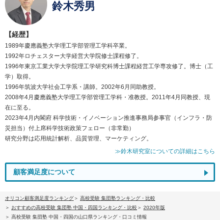
鈴木秀男
【経歴】
1989年慶應義塾大学理工学部管理工学科卒業。
1992年ロチェスター大学経営大学院修士課程修了。
1996年東京工業大学大学院理工学研究科博士課程経営工学専攻修了。博士（工
学）取得。
1996年筑波大学社会工学系・講師。2002年6月同助教授。
2008年4月慶應義塾大学理工学部管理工学科・准教授。2011年4月同教授、現
在に至る。
2023年4月内閣府 科学技術・イノベーション推進事務局参事官（インフラ・防
災担当）付上席科学技術政策フェロー（非常勤）
研究分野は応用統計解析、品質管理、マーケティング。
≫鈴木研究室についての詳細はこちら
顧客満足度について
オリコン顧客満足度ランキング
高校受験 集団塾ランキング・比較
おすすめの高校受験 集団塾 中国・四国ランキング・比較
2020年版
高校受験 集団塾 中国・四国の山口県ランキング・口コミ情報