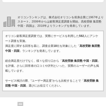
オリコンランキングは、株式会社オリコンを前身企業に1967年より
スタート。2006年からは顧客満足度調査を開始。高校受験 集団塾
中国・四国は、2018年よりランキングを発表しています。
オリコン顧客満足度調査では、実際にサービスを利用した
592
人にアンケ
ート調査を実施。
満足度に関する回答を基に、調査企業
18
社を対象にした「
高校受験 集団塾
中国・四国
」ランキングを発表しています。
総合満足度だけでなく、様々な切り口から「
高校受験 集団塾 中国・四国
」
を評価。さらに回答者の口コミや評判といった、実際のユーザーの声も掲
載しています。
サービス検討の際、“ユーザー満足度”からも比較することで「
高校受験 集
団塾 中国・四国
」選びにお役立てください。
PR