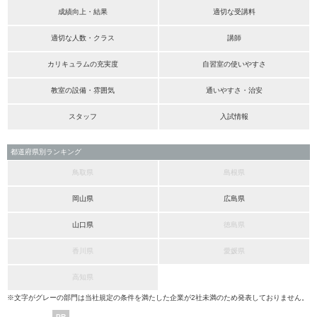
成績向上・結果
適切な受講料
適切な人数・クラス
講師
カリキュラムの充実度
自習室の使いやすさ
教室の設備・雰囲気
通いやすさ・治安
スタッフ
入試情報
都道府県別ランキング
鳥取県
島根県
岡山県
広島県
山口県
徳島県
香川県
愛媛県
高知県
※文字がグレーの部門は当社規定の条件を満たした企業が2社未満のため発表しておりません。
PR