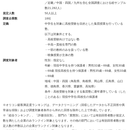
／近畿／中国・四国／九州を含む全国調査における総サンプル
数21,282人）
規定人数
50人以上
調査企業数
18社
定義
中学生を対象に高校受験を目的とした集団授業を行っている
塾。
以下は対象外とする。
・高校受験向けではない塾
・中高一貫校生専門の塾
・一部の教科のみを扱っている塾
・映像授業が主体の塾
調査対象者
性別：指定なし
年齢：現役中学生を持つ保護者：男性32歳～69歳、女性30歳
～69歳 現役高校生を持つ保護者：男性35歳～69歳、女性33歳
～69歳
地域：中国・四国（鳥取県、島根県、岡山県、広島県、山口
県、徳島県、香川県、愛媛県、高知県）
条件：高校受験を対象とする集団塾に通年通学している（した
ことのある）現役中学生/高校生の保護者
※オリコン顧客満足度ランキングは、データクリーニング（回収したデータから不正回答や異
常値を排除）および調査対象者条件から外れた回答を除外した上で作成しています。
※「総合ランキング」、「評価項目別」、部門の「業態別」においては有効回答者数が規定人
数を満たした企業のみランクイン対象となります。その他の部門においては有効回答者数が規
定人数の半数以上の企業がランクイン対象となります。