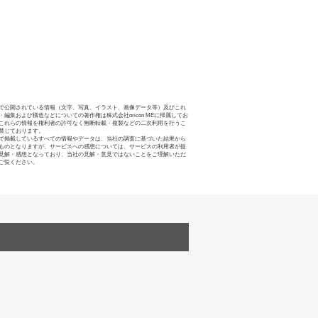
で公開されている情報（文字、写真、イラスト、画像データ等）及びこれ
・編集および構造などについての著作権は株式会社oricon MEに帰属してお
これらの情報を権利者の許可なく無断転載・複製などの二次利用を行うこ
禁じております。
で掲載しているすべての情報やデータは、当社の調査に基づいた結果から
ものとなりますが、サービスへの感想については、サービスの利用者が提
見解・感想となっており、当社の見解・意見ではないことをご理解いただ
ご覧ください。