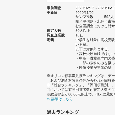
事前調査
2020/02/17～2020/06/1
更新日
2020/11/02
サンプル数
592
圏／甲信越・北陸／東海
む全国調査における総サン
規定人数
50人以上
調査企業数
18社
定義
中学生を対象に高校受験
いる塾。
以下は対象外とする。
・高校受験向けではない
・中高一貫校生専門の塾
・一部の教科のみを扱っ
・映像授業が主体の塾
※オリコン顧客満足度ランキングは、デー
および調査対象者条件から外れた回答を
※「総合ランキング」、「評価項目別」、
門においては有効回答者数が規定人数の半
※総合得点が60.00点以上で、他人に
≫ 詳細はこちら
過去ランキング