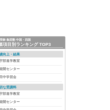
受験 集団塾 中国・四国
価項目別ランキング TOP3
績向上・結果
宇部進学教室
能開センター
田中学習会
切な受講料
宇部進学教室
能開センター
田中学習会