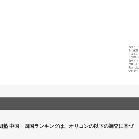
当サイト
らの配置
ります。
とは固く
当サイト
作成した
出された
いた上で
集団塾 中国・四国ランキングは、オリコンの以下の調査に基づ