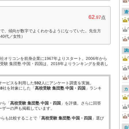
適
62
.97
点
富で、傾向が数字でよくわかるようになっていた。先生方
40代／女性）
講
オリコンを前身企業に1967年よりスタート。2006年から
験 集団塾 中国・四国は、2018年よりランキングを発表し
サービスを利用した
592
人にアンケート調査を実施。
18
社を対象にした「
高校受験 集団塾 中国・四国
」ランキ
カ
から「
高校受験 集団塾 中国・四国
」を評価。さらに回答
ーザーの声も掲載しています。
からも比較することで「
高校受験 集団塾 中国・四国
」選び
自