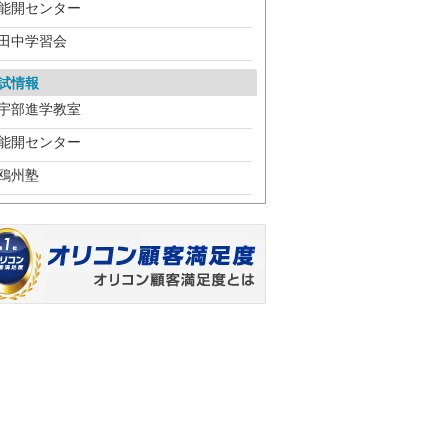
能開センター
田中学習会
試情報
宇部進学教室
能開センター
鴎州塾