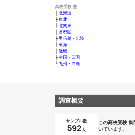
高校受験 塾
北海道
東北
北関東
首都圏
甲信越・北陸
東海
近畿
中国・四国
九州・沖縄
調査概要
サンプル数
この高校受験 
592
いています。
人