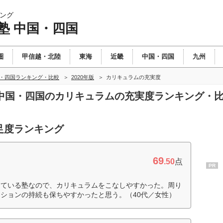
ング
塾 中国・四国
圏
甲信越・北陸
東海
近畿
中国・四国
九州
国・四国ランキング・比較
2020年版
カリキュラムの充実度
塾 中国・四国のカリキュラムの充実度ランキング・
足度ランキング
69
.50
点
PR
している塾なので、カリキュラムをこなしやすかった。周り
ションの持続も保ちやすかったと思う。（40代／女性）