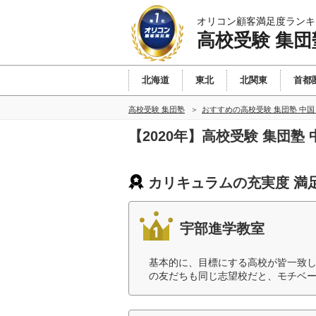
オリコン顧客満足度ランキ
高校受験 集団
北海道
東北
北関東
首都
高校受験 集団塾
おすすめの高校受験 集団塾 中
【2020年】高校受験 集団
カリキュラムの充実度 満
宇部進学教室
基本的に、目標にする高校が皆一致
の友だちも同じ志望校だと、モチベー