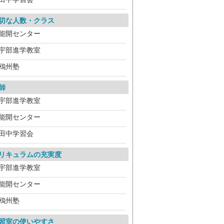
切な人数・クラス
能開センター
宇部進学教室
鴎州塾
師
宇部進学教室
能開センター
田中学習会
リキュラムの充実度
宇部進学教室
能開センター
鴎州塾
習室の使いやすさ