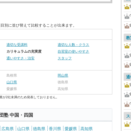
項目別に並び替えて比較することが出来ます。
教
適切な受講料
適切な人数・クラス
カリキュラムの充実度
自習室の使いやすさ
通いやすさ・治安
スタッフ
島根県
岡山県
通
山口県
徳島県
愛媛県
高知県
業が2社未満のため発表しておりません。
団塾 中国・四国
ス
広島県
山口県
徳島県
香川県
愛媛県
高知県