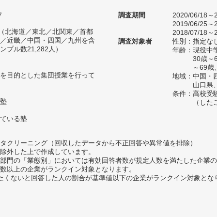
7
調査期間
2020/06/18～2
2019/06/25～2
人（北海道／東北／北関東／首都
2018/07/18～2
／近畿／中国・四国／九州を含
調査対象者
性別：指定な
プル数21,282人）
年齢：現役中学
30歳～
～69歳
を目的とした集団授業を行って
地域：中国・
山口県
条件：高校受
塾
（した
ている塾
タクリーニング（回収したデータから不正回答や異常値を排除）
除外した上で作成しています。
部門の「業態別」においては有効回答者数が規定人数を満たした企業の
数以上の企業がランクイン対象となります。
薦めたくないと回答した人の割合が基準値以下の企業がランクイン対象とな