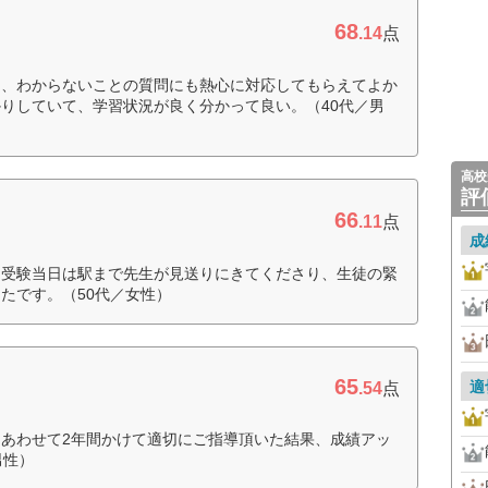
68
.14
点
り、わからないことの質問にも熱心に対応してもらえてよか
りしていて、学習状況が良く分かって良い。（40代／男
高校
評
66
.11
点
成
。受験当日は駅まで先生が見送りにきてくださり、生徒の緊
たです。（50代／女性）
65
適
.54
点
あわせて2年間かけて適切にご指導頂いた結果、成績アッ
男性）