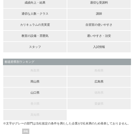
成績向上・結果
適切な受講料
適切な人数・クラス
講師
カリキュラムの充実度
自習室の使いやすさ
教室の設備・雰囲気
通いやすさ・治安
スタッフ
入試情報
都道府県別ランキング
鳥取県
島根県
岡山県
広島県
山口県
徳島県
香川県
愛媛県
高知県
※文字がグレーの部門は当社規定の条件を満たした企業が2社未満のため発表しておりません。
PR