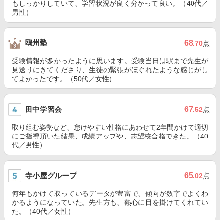
もしっかりしていて、学習状況が良く分かって良い。（40代／
男性）
鴎州塾
68
.70
点
受験情報が多かったように思います。受験当日は駅まで先生が
見送りにきてくださり、生徒の緊張がほぐれたような感じがし
てよかったです。（50代／女性）
田中学習会
67
.52
点
取り組む姿勢など、怠けやすい性格にあわせて2年間かけて適切
にご指導頂いた結果、成績アップや、志望校合格できた。（40
代／男性）
寺小屋グループ
65
.02
点
何年もかけて取っているデータが豊富で、傾向が数字でよくわ
かるようになっていた。先生方も、熱心に目を掛けてくれてい
た。（40代／女性）