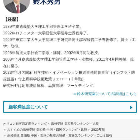
鈴木秀男
【経歴】
1989年慶應義塾大学理工学部管理工学科卒業。
1992年ロチェスター大学経営大学院修士課程修了。
1996年東京工業大学大学院理工学研究科博士課程経営工学専攻修了。博士（工
学）取得。
1996年筑波大学社会工学系・講師。2002年6月同助教授。
2008年4月慶應義塾大学理工学部管理工学科・准教授。2011年4月同教授、現
在に至る。
2023年4月内閣府 科学技術・イノベーション推進事務局参事官（インフラ・防
災担当）付上席科学技術政策フェロー（非常勤）
研究分野は応用統計解析、品質管理、マーケティング。
≫鈴木研究室についての詳細はこちら
顧客満足度について
オリコン顧客満足度ランキング
高校受験 集団塾ランキング・比較
おすすめの高校受験 集団塾 中国・四国ランキング・比較
2020年版
高校受験 集団塾 中国・四国の教室の設備・雰囲気ランキング・口コミ情報