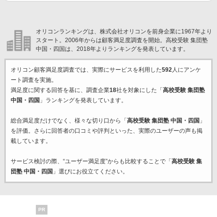
オリコンランキングは、株式会社オリコンを前身企業に1967年より
スタート。2006年からは顧客満足度調査を開始。高校受験 集団塾
中国・四国は、2018年よりランキングを発表しています。
オリコン顧客満足度調査では、実際にサービスを利用した
592
人にアンケ
ート調査を実施。
満足度に関する回答を基に、調査企業
18
社を対象にした「
高校受験 集団塾
中国・四国
」ランキングを発表しています。
総合満足度だけでなく、様々な切り口から「
高校受験 集団塾 中国・四国
」
を評価。さらに回答者の口コミや評判といった、実際のユーザーの声も掲
載しています。
サービス検討の際、“ユーザー満足度”からも比較することで「
高校受験 集
団塾 中国・四国
」選びにお役立てください。
PR