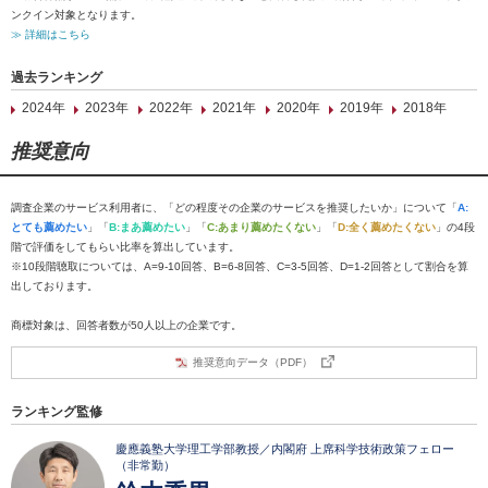
ンクイン対象となります。
≫ 詳細はこちら
過去ランキング
2024年
2023年
2022年
2021年
2020年
2019年
2018年
推奨意向
調査企業のサービス利用者に、「どの程度その企業のサービスを推奨したいか」について「
A:
とても薦めたい
」「
B:まあ薦めたい
」「
C:あまり薦めたくない
」「
D:全く薦めたくない
」の4段
階で評価をしてもらい比率を算出しています。
※10段階聴取については、A=9-10回答、B=6-8回答、C=3-5回答、D=1-2回答として割合を算
出しております。
商標対象は、回答者数が50人以上の企業です。
推奨意向データ（PDF）
ランキング監修
慶應義塾大学理工学部教授／内閣府 上席科学技術政策フェロー
（非常勤）