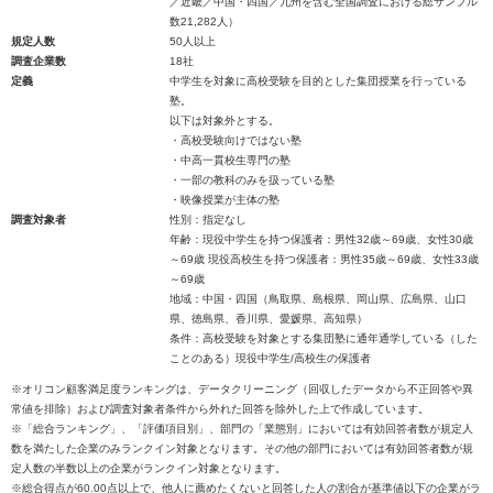
／近畿／中国・四国／九州を含む全国調査における総サンプル
数21,282人）
規定人数
50人以上
調査企業数
18社
定義
中学生を対象に高校受験を目的とした集団授業を行っている
塾。
以下は対象外とする。
・高校受験向けではない塾
・中高一貫校生専門の塾
・一部の教科のみを扱っている塾
・映像授業が主体の塾
調査対象者
性別：指定なし
年齢：現役中学生を持つ保護者：男性32歳～69歳、女性30歳
～69歳 現役高校生を持つ保護者：男性35歳～69歳、女性33歳
～69歳
地域：中国・四国（鳥取県、島根県、岡山県、広島県、山口
県、徳島県、香川県、愛媛県、高知県）
条件：高校受験を対象とする集団塾に通年通学している（した
ことのある）現役中学生/高校生の保護者
※オリコン顧客満足度ランキングは、データクリーニング（回収したデータから不正回答や異
常値を排除）および調査対象者条件から外れた回答を除外した上で作成しています。
※「総合ランキング」、「評価項目別」、部門の「業態別」においては有効回答者数が規定人
数を満たした企業のみランクイン対象となります。その他の部門においては有効回答者数が規
定人数の半数以上の企業がランクイン対象となります。
※総合得点が60.00点以上で、他人に薦めたくないと回答した人の割合が基準値以下の企業がラ