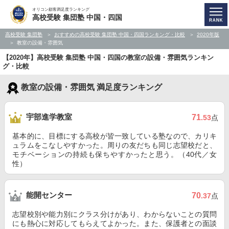
オリコン顧客満足度ランキング
高校受験 集団塾 中国・四国
高校受験 集団塾
おすすめの高校受験 集団塾 中国・四国ランキング・比較
2020年版
教室の設備・雰囲気
【2020年】高校受験 集団塾 中国・四国の教室の設備・雰囲気ランキン
グ・比較
教室の設備・雰囲気 満足度ランキング
宇部進学教室
71
.53
点
基本的に、目標にする高校が皆一致している塾なので、カリキ
ュラムをこなしやすかった。周りの友だちも同じ志望校だと、
モチベーションの持続も保ちやすかったと思う。（40代／女
性）
能開センター
70
.37
点
志望校別や能力別にクラス分けがあり、わからないことの質問
にも熱心に対応してもらえてよかった。また、保護者との面談