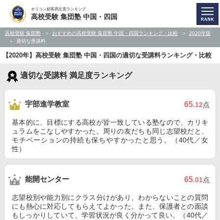
オリコン顧客満足度ランキング
高校受験 集団塾 中国・四国
高校受験 集団塾
おすすめの高校受験 集団塾 中国・四国ランキング・比較
2020年版
適切な受講料
【2020年】高校受験 集団塾 中国・四国の適切な受講料ランキング・比較
適切な受講料 満足度ランキング
宇部進学教室
65
.12
点
基本的に、目標にする高校が皆一致している塾なので、カリキ
ュラムをこなしやすかった。周りの友だちも同じ志望校だと、
モチベーションの持続も保ちやすかったと思う。（40代／女
性）
能開センター
65
.01
点
志望校別や能力別にクラス分けがあり、わからないことの質問
にも熱心に対応してもらえてよかった。また、保護者との面談
もしっかりしていて、学習状況が良く分かって良い。（40代／