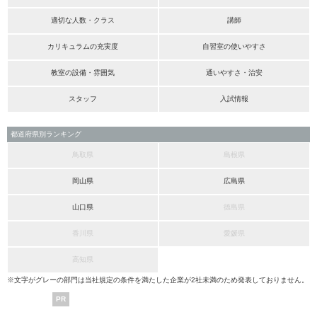
適切な人数・クラス
講師
カリキュラムの充実度
自習室の使いやすさ
教室の設備・雰囲気
通いやすさ・治安
スタッフ
入試情報
都道府県別ランキング
鳥取県
島根県
岡山県
広島県
山口県
徳島県
香川県
愛媛県
高知県
※文字がグレーの部門は当社規定の条件を満たした企業が2社未満のため発表しておりません。
PR