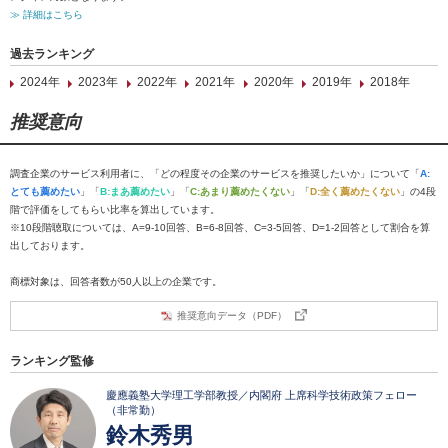
≫ 詳細はこちら
過去ランキング
2024年
2023年
2022年
2021年
2020年
2019年
2018年
推奨意向
調査企業のサービス利用者に、「どの程度その企業のサービスを推奨したいか」について「
A:
とても薦めたい
」「
B:まあ薦めたい
」「
C:あまり薦めたくない
」「
D:全く薦めたくない
」の4段
階で評価をしてもらい比率を算出しています。
※10段階聴取については、A=9-10回答、B=6-8回答、C=3-5回答、D=1-2回答として割合を算
出しております。
商標対象は、回答者数が50人以上の企業です。
推奨意向データ（PDF）
ランキング監修
慶應義塾大学理工学部教授／内閣府 上席科学技術政策フェロー
（非常勤）
鈴木秀男