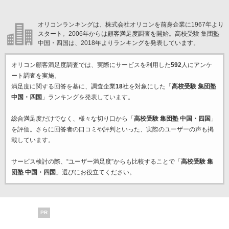
オリコンランキングは、株式会社オリコンを前身企業に1967年より
スタート。2006年からは顧客満足度調査を開始。高校受験 集団塾
中国・四国は、2018年よりランキングを発表しています。
オリコン顧客満足度調査では、実際にサービスを利用した
592
人にアンケ
ート調査を実施。
満足度に関する回答を基に、調査企業
18
社を対象にした「
高校受験 集団塾
中国・四国
」ランキングを発表しています。
総合満足度だけでなく、様々な切り口から「
高校受験 集団塾 中国・四国
」
を評価。さらに回答者の口コミや評判といった、実際のユーザーの声も掲
載しています。
サービス検討の際、“ユーザー満足度”からも比較することで「
高校受験 集
団塾 中国・四国
」選びにお役立てください。
PR