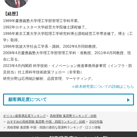
【経歴】
1989年慶應義塾大学理工学部管理工学科卒業。
1992年ロチェスター大学経営大学院修士課程修了。
1996年東京工業大学大学院理工学研究科博士課程経営工学専攻修了。博士（工
学）取得。
1996年筑波大学社会工学系・講師。2002年6月同助教授。
2008年4月慶應義塾大学理工学部管理工学科・准教授。2011年4月同教授、現
在に至る。
2023年4月内閣府 科学技術・イノベーション推進事務局参事官（インフラ・防
災担当）付上席科学技術政策フェロー（非常勤）
研究分野は応用統計解析、品質管理、マーケティング。
≫鈴木研究室についての詳細はこちら
顧客満足度について
オリコン顧客満足度ランキング
高校受験 集団塾ランキング・比較
おすすめの高校受験 集団塾 中国・四国ランキング・比較
2020年版
高校受験 集団塾 中国・四国の適切な受講料ランキング・口コミ情報