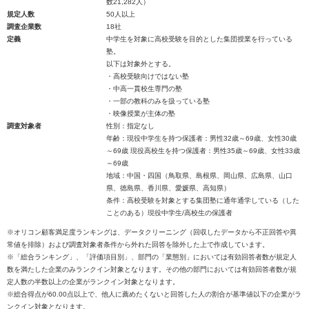
数21,282人）
規定人数
50人以上
調査企業数
18社
定義
中学生を対象に高校受験を目的とした集団授業を行っている
塾。
以下は対象外とする。
・高校受験向けではない塾
・中高一貫校生専門の塾
・一部の教科のみを扱っている塾
・映像授業が主体の塾
調査対象者
性別：指定なし
年齢：現役中学生を持つ保護者：男性32歳～69歳、女性30歳
～69歳 現役高校生を持つ保護者：男性35歳～69歳、女性33歳
～69歳
地域：中国・四国（鳥取県、島根県、岡山県、広島県、山口
県、徳島県、香川県、愛媛県、高知県）
条件：高校受験を対象とする集団塾に通年通学している（した
ことのある）現役中学生/高校生の保護者
※オリコン顧客満足度ランキングは、データクリーニング（回収したデータから不正回答や異
常値を排除）および調査対象者条件から外れた回答を除外した上で作成しています。
※「総合ランキング」、「評価項目別」、部門の「業態別」においては有効回答者数が規定人
数を満たした企業のみランクイン対象となります。その他の部門においては有効回答者数が規
定人数の半数以上の企業がランクイン対象となります。
※総合得点が60.00点以上で、他人に薦めたくないと回答した人の割合が基準値以下の企業がラ
ンクイン対象となります。