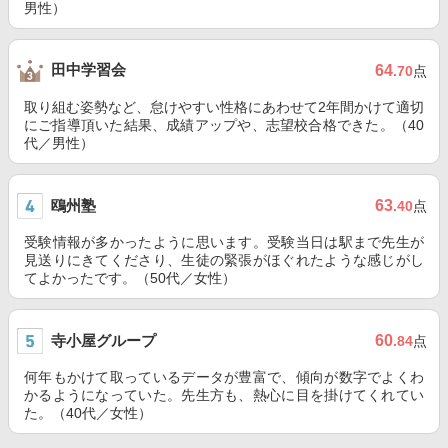
男性）
田中学習会
64
.70
点
取り組む姿勢など、怠けやすい性格にあわせて2年間かけて適切
にご指導頂いた結果、成績アップや、志望校合格できた。（40
代／男性）
鴎州塾
63
.40
点
受験情報が多かったように思います。受験当日は駅まで先生が
見送りにきてくださり、生徒の緊張がほぐれたような感じがし
てよかったです。（50代／女性）
寺小屋グループ
60
.84
点
何年もかけて取っているデータが豊富で、傾向が数字でよくわ
かるようになっていた。先生方も、熱心に目を掛けてくれてい
た。（40代／女性）