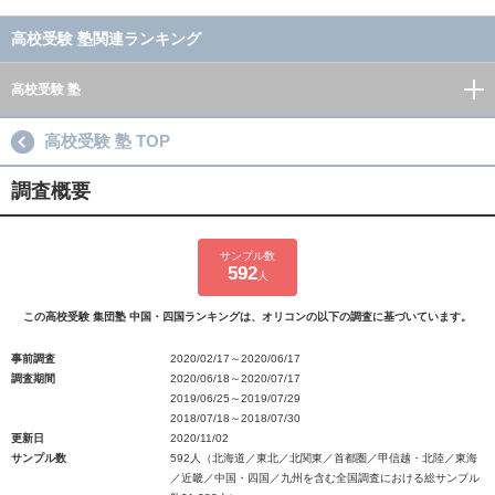
高校受験 塾関連ランキング
高校受験 塾
高校受験 塾 TOP
調査概要
サンプル数
592
人
この高校受験 集団塾 中国・四国ランキングは、オリコンの以下の調査に基づいています。
事前調査
2020/02/17～2020/06/17
調査期間
2020/06/18～2020/07/17
2019/06/25～2019/07/29
2018/07/18～2018/07/30
更新日
2020/11/02
サンプル数
592人（北海道／東北／北関東／首都圏／甲信越・北陸／東海
／近畿／中国・四国／九州を含む全国調査における総サンプル