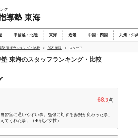
ング
指導塾 東海
圏
甲信越・北陸
東海
近畿
中国・四国
九州・沖
導塾 東海ランキング・比較
2021年版
スタッフ
指導塾 東海のスタッフランキング・比較
グ
68
.3
点
。自習室に通いやすい事。勉強に対する姿勢が変わった事。
えてくれた事。（40代／女性）