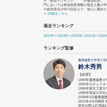
※「総合ランキング」、「評価項目別」、
門においては有効回答者数が規定人数の半
※総合得点が60.0点以上で、他人に薦
≫ 詳細はこちら
過去ランキング
2024年
/
2023年
/
2022年
/
2021年
/
202
ランキング監修
慶應義塾大学理工学
鈴木秀男
【経歴】
1989年慶應義塾
1992年ロチェス
1996年東京工業
1996年筑波大学
2008年4月慶應
2023年4月内閣
研究分野は応用統