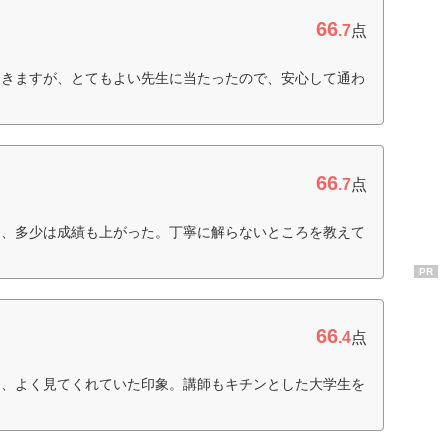
66
.7
点
てきますが、とてもよい先生に当たったので、安心して通わ
66
.7
点
り、多少は成績も上がった。丁寧に解らないところを教えて
PR
66
.4
点
ら、よく見てくれていた印象。講師もキチンとした大学生を