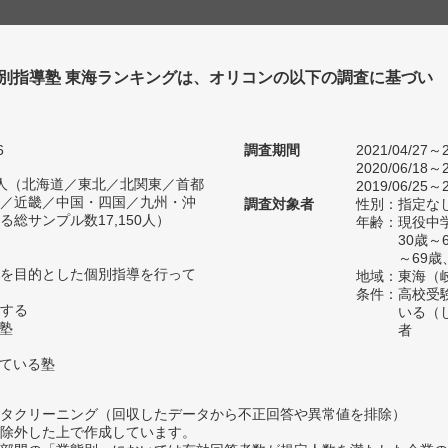
個別指導塾 東海ランキングは、オリコンの以下の調査に基づい
6
調査期間
2021/04/27～2
2020/06/18～2
87人（北海道／東北／北関東／首都
2019/06/25～2
／近畿／中国・四国／九州・沖
調査対象者
性別：指定な
総サンプル数17,150人）
年齢：現役中学
30歳
～69歳
を目的とした個別指導を行って
地域：東海（
条件：高校受
する
いる（
い塾
者
っている塾
タクリーニング（回収したデータから不正回答や異常値を排除）
除外した上で作成しています。