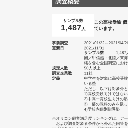
調査概要
サンプル数
この高校受験 
1,487
ています。
人
事前調査
2021/01/22～2021/04/2
更新日
2021/11/01
サンプル数
1,4
圏／甲信越・北陸／東海
縄を含む全国調査における
規定人数
50人以上
調査企業数
31社
定義
中学生を対象に高校受験
いる塾
ただし、以下は対象外と
1)高校受験向けではな
2)中高一貫校生向けの塾
3)一部の教科のみを扱
4)学校内個別指導塾
※オリコン顧客満足度ランキングは、デー
および調査対象者条件から外れた回答を