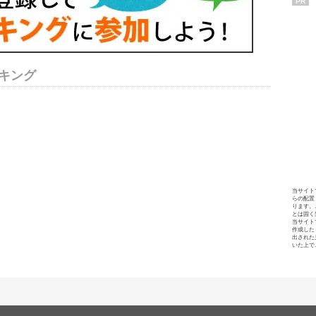
PR
キング
当サイト
らの配置
ります。
とは固く
当サイト
作成した
出された
いた上で