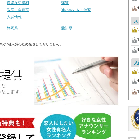
適切な受講料
講師
教室・自習室
通いやすさ・治安
入試情報
ス
静岡県
愛知県
業が2社未満のため発表しておりません。
入