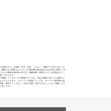
で公開されている情報（文字、写真、イラスト、画像データ等）及びこれ
・編集および構造などについての著作権は株式会社oricon MEに帰属してお
これらの情報を権利者の許可なく無断転載・複製などの二次利用を行うこ
禁じております。
で掲載しているすべての情報やデータは、当社の調査に基づいた結果から
ものとなりますが、サービスへの感想については、サービスの利用者が提
見解・感想となっており、当社の見解・意見ではないことをご理解いただ
ご覧ください。