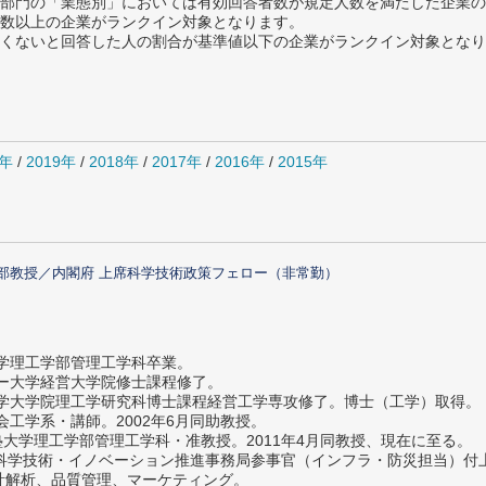
部門の「業態別」においては有効回答者数が規定人数を満たした企業の
数以上の企業がランクイン対象となります。
めたくないと回答した人の割合が基準値以下の企業がランクイン対象とな
0年
/
2019年
/
2018年
/
2017年
/
2016年
/
2015年
部教授／内閣府 上席科学技術政策フェロー（非常勤）
大学理工学部管理工学科卒業。
ター大学経営大学院修士課程修了。
大学大学院理工学研究科博士課程経営工学専攻修了。博士（工学）取得。
社会工学系・講師。2002年6月同助教授。
義塾大学理工学部管理工学科・准教授。2011年4月同教授、現在に至る。
府 科学技術・イノベーション推進事務局参事官（インフラ・防災担当）
計解析、品質管理、マーケティング。