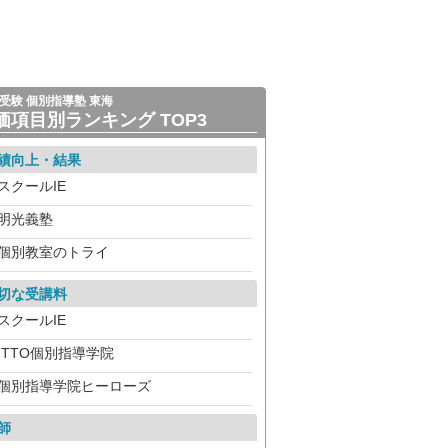
受験 個別指導塾 東海
価項目別ランキング TOP3
績向上・結果
スクールIE
明光義塾
個別教室のトライ
切な受講料
スクールIE
ITTO個別指導学院
個別指導学院ヒーローズ
師