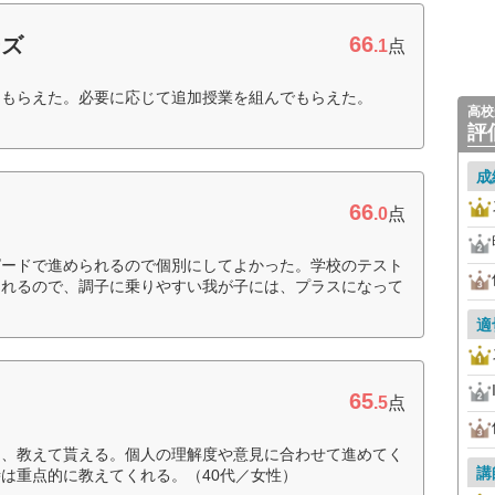
66
ーズ
.1
点
てもらえた。必要に応じて追加授業を組んでもらえた。
高校
評
成
66
.0
点
ピードで進められるので個別にしてよかった。学校のテスト
くれるので、調子に乗りやすい我が子には、プラスになって
適
65
.5
点
て、教えて貰える。個人の理解度や意見に合わせて進めてく
講
は重点的に教えてくれる。（40代／女性）