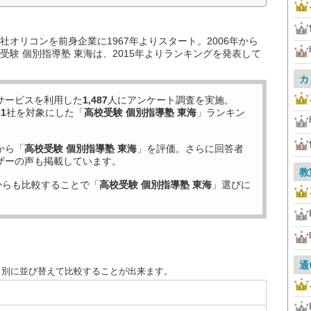
オリコンを前身企業に1967年よりスタート。2006年から
験 個別指導塾 東海は、2015年よりランキングを発表して
カ
サービスを利用した
1,487
人にアンケート調査を実施。
31
社を対象にした「
高校受験 個別指導塾 東海
」ランキン
から「
高校受験 個別指導塾 東海
」を評価。さらに回答者
ザーの声も掲載しています。
教
からも比較することで「
高校受験 個別指導塾 東海
」選びに
通
目別に並び替えて比較することが出来ます。