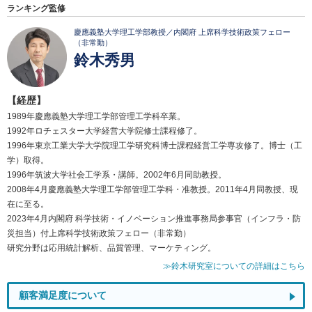
ランキング監修
慶應義塾大学理工学部教授／内閣府 上席科学技術政策フェロー
（非常勤）
鈴木秀男
【経歴】
1989年慶應義塾大学理工学部管理工学科卒業。
1992年ロチェスター大学経営大学院修士課程修了。
1996年東京工業大学大学院理工学研究科博士課程経営工学専攻修了。博士（工
学）取得。
1996年筑波大学社会工学系・講師。2002年6月同助教授。
2008年4月慶應義塾大学理工学部管理工学科・准教授。2011年4月同教授、現
在に至る。
2023年4月内閣府 科学技術・イノベーション推進事務局参事官（インフラ・防
災担当）付上席科学技術政策フェロー（非常勤）
研究分野は応用統計解析、品質管理、マーケティング。
≫鈴木研究室についての詳細はこちら
顧客満足度について