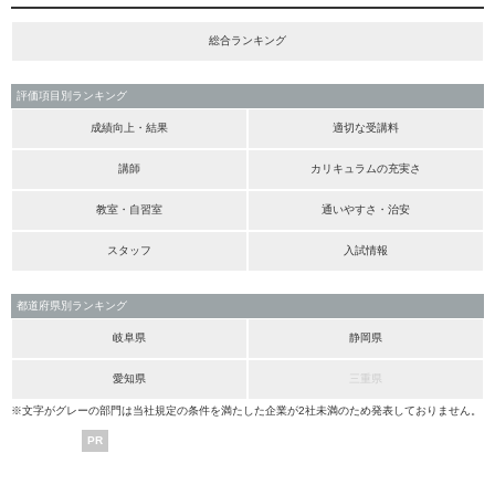
総合ランキング
評価項目別ランキング
成績向上・結果
適切な受講料
講師
カリキュラムの充実さ
教室・自習室
通いやすさ・治安
スタッフ
入試情報
都道府県別ランキング
岐阜県
静岡県
愛知県
三重県
※文字がグレーの部門は当社規定の条件を満たした企業が2社未満のため発表しておりません。
PR