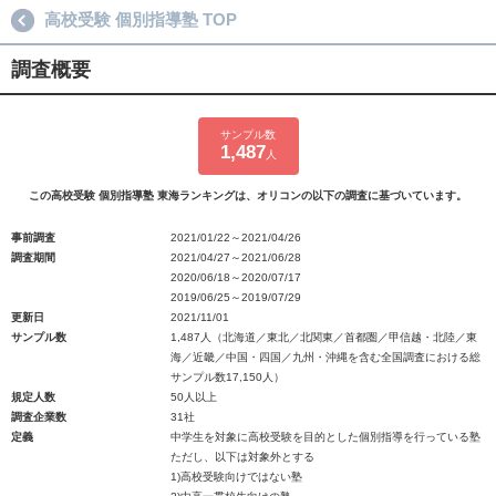
高校受験 個別指導塾 TOP
調査概要
サンプル数
1,487
人
この高校受験 個別指導塾 東海ランキングは、オリコンの以下の調査に基づいています。
事前調査
2021/01/22～2021/04/26
調査期間
2021/04/27～2021/06/28
2020/06/18～2020/07/17
2019/06/25～2019/07/29
更新日
2021/11/01
サンプル数
1,487人（北海道／東北／北関東／首都圏／甲信越・北陸／東
海／近畿／中国・四国／九州・沖縄を含む全国調査における総
サンプル数17,150人）
規定人数
50人以上
調査企業数
31社
定義
中学生を対象に高校受験を目的とした個別指導を行っている塾
ただし、以下は対象外とする
1)高校受験向けではない塾