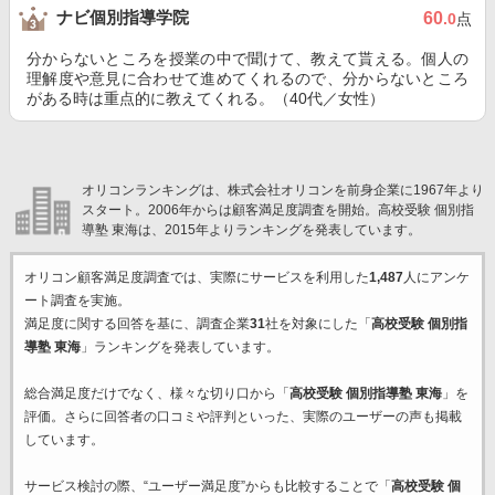
ナビ個別指導学院
60
.0
点
分からないところを授業の中で聞けて、教えて貰える。個人の
理解度や意見に合わせて進めてくれるので、分からないところ
がある時は重点的に教えてくれる。（40代／女性）
オリコンランキングは、株式会社オリコンを前身企業に1967年より
スタート。2006年からは顧客満足度調査を開始。高校受験 個別指
導塾 東海は、2015年よりランキングを発表しています。
オリコン顧客満足度調査では、実際にサービスを利用した
1,487
人にアンケ
ート調査を実施。
満足度に関する回答を基に、調査企業
31
社を対象にした「
高校受験 個別指
導塾 東海
」ランキングを発表しています。
総合満足度だけでなく、様々な切り口から「
高校受験 個別指導塾 東海
」を
評価。さらに回答者の口コミや評判といった、実際のユーザーの声も掲載
しています。
サービス検討の際、“ユーザー満足度”からも比較することで「
高校受験 個