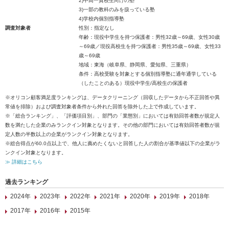
2)中高一貫校生向けの塾
3)一部の教科のみを扱っている塾
4)学校内個別指導塾
調査対象者
性別：指定なし
年齢：現役中学生を持つ保護者：男性32歳～69歳、女性30歳
～69歳／現役高校生を持つ保護者：男性35歳～69歳、女性33
歳～69歳
地域：東海（岐阜県、静岡県、愛知県、三重県）
条件：高校受験を対象とする個別指導塾に通年通学している
（したことのある）現役中学生/高校生の保護者
※オリコン顧客満足度ランキングは、データクリーニング（回収したデータから不正回答や異
常値を排除）および調査対象者条件から外れた回答を除外した上で作成しています。
※「総合ランキング」、「評価項目別」、部門の「業態別」においては有効回答者数が規定人
数を満たした企業のみランクイン対象となります。その他の部門においては有効回答者数が規
定人数の半数以上の企業がランクイン対象となります。
※総合得点が60.0点以上で、他人に薦めたくないと回答した人の割合が基準値以下の企業がラ
ンクイン対象となります。
≫ 詳細はこちら
過去ランキング
2024年
2023年
2022年
2021年
2020年
2019年
2018年
2017年
2016年
2015年