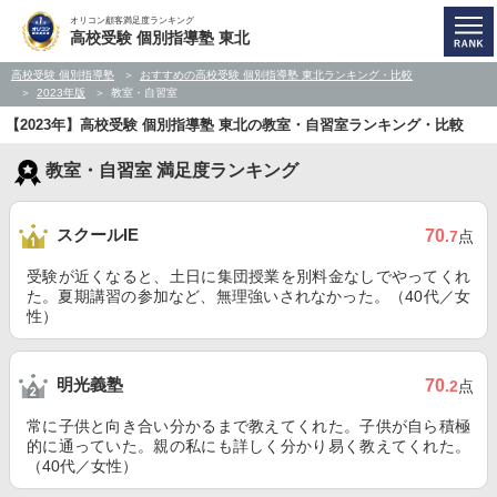
オリコン顧客満足度ランキング
高校受験 個別指導塾 東北
高校受験 個別指導塾
おすすめの高校受験 個別指導塾 東北ランキング・比較
2023年版
教室・自習室
【2023年】高校受験 個別指導塾 東北の教室・自習室ランキング・比較
教室・自習室 満足度ランキング
スクールIE
70
.7
点
受験が近くなると、土日に集団授業を別料金なしでやってくれ
た。夏期講習の参加など、無理強いされなかった。（40代／女
性）
明光義塾
70
.2
点
常に子供と向き合い分かるまで教えてくれた。子供が自ら積極
的に通っていた。親の私にも詳しく分かり易く教えてくれた。
（40代／女性）