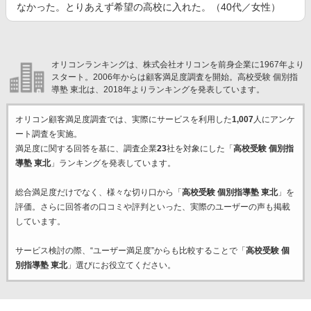
なかった。とりあえず希望の高校に入れた。（40代／女性）
オリコンランキングは、株式会社オリコンを前身企業に1967年より
スタート。2006年からは顧客満足度調査を開始。高校受験 個別指
導塾 東北は、2018年よりランキングを発表しています。
オリコン顧客満足度調査では、実際にサービスを利用した
1,007
人にアンケ
ート調査を実施。
満足度に関する回答を基に、調査企業
23
社を対象にした「
高校受験 個別指
導塾 東北
」ランキングを発表しています。
総合満足度だけでなく、様々な切り口から「
高校受験 個別指導塾 東北
」を
評価。さらに回答者の口コミや評判といった、実際のユーザーの声も掲載
しています。
サービス検討の際、“ユーザー満足度”からも比較することで「
高校受験 個
別指導塾 東北
」選びにお役立てください。