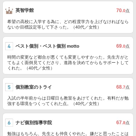
英智学館
70
.0
点
希望の高校に入学する為に、どの程度学力を上げなければなら
ないか目標設定等して下さった。（40代／女性）
ベスト個別・ベスト個別 motto
69
.0
点
時間の変更など都合が悪くても変更しやすかった。先生方がと
てもよく面倒見てくださり、進路を決めてからもサポートして
くれた。（40代／女性）
個別教室のトライ
68
.7
点
入試の半年前からは日曜日も教室をあけてくれた。有料だが勉
強する環境をつくってくれた点。（40代／女性）
ナビ個別指導学院
67
.8
点
勉強はもちろん、先生とも仲良くやれた。嫌だと思ったことは