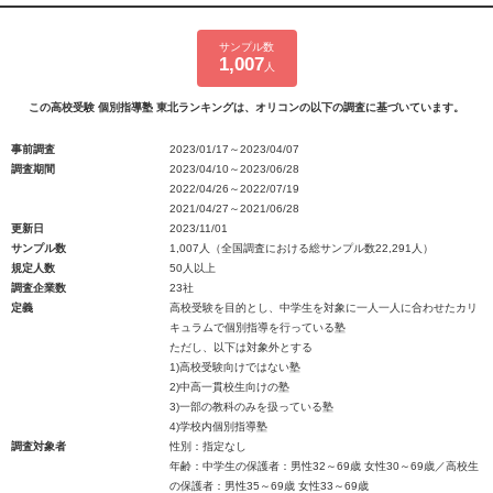
サンプル数
1,007
人
この高校受験 個別指導塾 東北ランキングは、オリコンの以下の調査に基づいています。
事前調査
2023/01/17～2023/04/07
調査期間
2023/04/10～2023/06/28
2022/04/26～2022/07/19
2021/04/27～2021/06/28
更新日
2023/11/01
サンプル数
1,007人（全国調査における総サンプル数22,291人）
規定人数
50人以上
調査企業数
23社
定義
高校受験を目的とし、中学生を対象に一人一人に合わせたカリ
キュラムで個別指導を行っている塾
ただし、以下は対象外とする
1)高校受験向けではない塾
2)中高一貫校生向けの塾
3)一部の教科のみを扱っている塾
4)学校内個別指導塾
調査対象者
性別：指定なし
年齢：中学生の保護者：男性32～69歳 女性30～69歳／高校生
の保護者：男性35～69歳 女性33～69歳