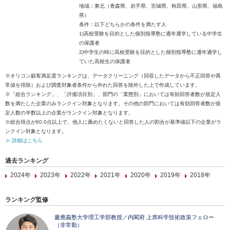
地域：東北（青森県、岩手県、宮城県、秋田県、山形県、福島
県）
条件：以下どちらかの条件を満たす人
1)高校受験を目的とした個別指導塾に通年通学している中学生
の保護者
2)中学生の時に高校受験を目的とした個別指導塾に通年通学し
ていた高校生の保護者
※オリコン顧客満足度ランキングは、データクリーニング（回収したデータから不正回答や異
常値を排除）および調査対象者条件から外れた回答を除外した上で作成しています。
※「総合ランキング」、「評価項目別」、部門の「業態別」においては有効回答者数が規定人
数を満たした企業のみランクイン対象となります。その他の部門においては有効回答者数が規
定人数の半数以上の企業がランクイン対象となります。
※総合得点が60.0点以上で、他人に薦めたくないと回答した人の割合が基準値以下の企業がラ
ンクイン対象となります。
≫ 詳細はこちら
過去ランキング
2024年
2023年
2022年
2021年
2020年
2019年
2018年
ランキング監修
慶應義塾大学理工学部教授／内閣府 上席科学技術政策フェロー
（非常勤）