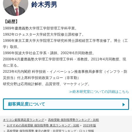
鈴木秀男
【経歴】
1989年慶應義塾大学理工学部管理工学科卒業。
1992年ロチェスター大学経営大学院修士課程修了。
1996年東京工業大学大学院理工学研究科博士課程経営工学専攻修了。博士（工
学）取得。
1996年筑波大学社会工学系・講師。2002年6月同助教授。
2008年4月慶應義塾大学理工学部管理工学科・准教授。2011年4月同教授、現
在に至る。
2023年4月内閣府 科学技術・イノベーション推進事務局参事官（インフラ・防
災担当）付上席科学技術政策フェロー（非常勤）
研究分野は応用統計解析、品質管理、マーケティング。
≫鈴木研究室についての詳細はこちら
顧客満足度について
オリコン顧客満足度ランキング
高校受験 個別指導塾ランキング・比較
おすすめの高校受験 個別指導塾 東北ランキング・比較
2023年版
高校受験 個別指導塾 東北の教室・自習室ランキング・口コミ情報