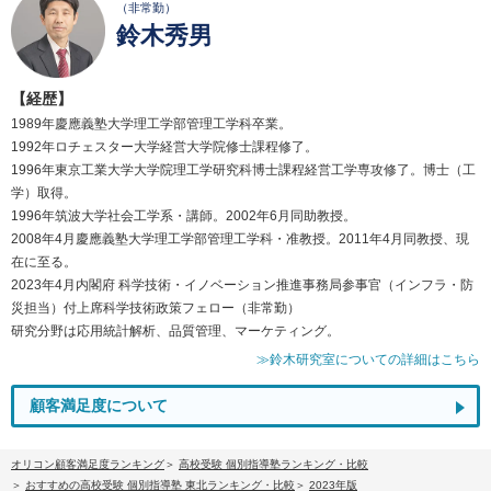
（非常勤）
鈴木秀男
【経歴】
1989年慶應義塾大学理工学部管理工学科卒業。
1992年ロチェスター大学経営大学院修士課程修了。
1996年東京工業大学大学院理工学研究科博士課程経営工学専攻修了。博士（工
学）取得。
1996年筑波大学社会工学系・講師。2002年6月同助教授。
2008年4月慶應義塾大学理工学部管理工学科・准教授。2011年4月同教授、現
在に至る。
2023年4月内閣府 科学技術・イノベーション推進事務局参事官（インフラ・防
災担当）付上席科学技術政策フェロー（非常勤）
研究分野は応用統計解析、品質管理、マーケティング。
≫鈴木研究室についての詳細はこちら
顧客満足度について
オリコン顧客満足度ランキング
高校受験 個別指導塾ランキング・比較
おすすめの高校受験 個別指導塾 東北ランキング・比較
2023年版