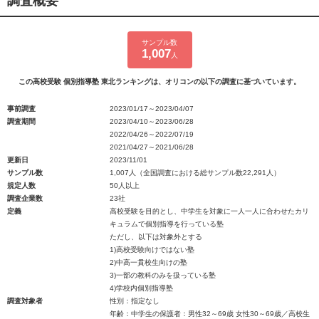
調査概要
サンプル数
1,007
人
この高校受験 個別指導塾 東北ランキングは、オリコンの以下の調査に基づいています。
事前調査
2023/01/17～2023/04/07
調査期間
2023/04/10～2023/06/28
2022/04/26～2022/07/19
2021/04/27～2021/06/28
更新日
2023/11/01
サンプル数
1,007人（全国調査における総サンプル数22,291人）
規定人数
50人以上
調査企業数
23社
定義
高校受験を目的とし、中学生を対象に一人一人に合わせたカリ
キュラムで個別指導を行っている塾
ただし、以下は対象外とする
1)高校受験向けではない塾
2)中高一貫校生向けの塾
3)一部の教科のみを扱っている塾
4)学校内個別指導塾
調査対象者
性別：指定なし
年齢：中学生の保護者：男性32～69歳 女性30～69歳／高校生