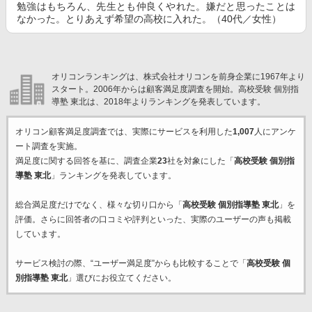
勉強はもちろん、先生とも仲良くやれた。嫌だと思ったことは
なかった。とりあえず希望の高校に入れた。（40代／女性）
オリコンランキングは、株式会社オリコンを前身企業に1967年より
スタート。2006年からは顧客満足度調査を開始。高校受験 個別指
導塾 東北は、2018年よりランキングを発表しています。
オリコン顧客満足度調査では、実際にサービスを利用した
1,007
人にアンケ
ート調査を実施。
満足度に関する回答を基に、調査企業
23
社を対象にした「
高校受験 個別指
導塾 東北
」ランキングを発表しています。
総合満足度だけでなく、様々な切り口から「
高校受験 個別指導塾 東北
」を
評価。さらに回答者の口コミや評判といった、実際のユーザーの声も掲載
しています。
サービス検討の際、“ユーザー満足度”からも比較することで「
高校受験 個
別指導塾 東北
」選びにお役立てください。