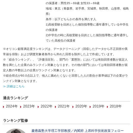
の保護者：男性35～69歳 女性33～69歳
地域：東北（青森県、岩手県、宮城県、秋田県、山形県、福島
県）
条件：以下どちらかの条件を満たす人
1)高校受験を目的とした個別指導塾に通年通学している中学生
の保護者
2)中学生の時に高校受験を目的とした個別指導塾に通年通学し
ていた高校生の保護者
※オリコン顧客満足度ランキングは、データクリーニング（回収したデータから不正回答や異
常値を排除）および調査対象者条件から外れた回答を除外した上で作成しています。
※「総合ランキング」、「評価項目別」、部門の「業態別」においては有効回答者数が規定人
数を満たした企業のみランクイン対象となります。その他の部門においては有効回答者数が規
定人数の半数以上の企業がランクイン対象となります。
※総合得点が60.0点以上で、他人に薦めたくないと回答した人の割合が基準値以下の企業がラ
ンクイン対象となります。
≫ 詳細はこちら
過去ランキング
2024年
2023年
2022年
2021年
2020年
2019年
2018年
ランキング監修
慶應義塾大学理工学部教授／内閣府 上席科学技術政策フェロー