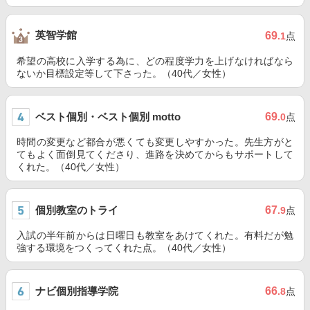
英智学館
69
.1
点
希望の高校に入学する為に、どの程度学力を上げなければなら
ないか目標設定等して下さった。（40代／女性）
ベスト個別・ベスト個別 motto
69
.0
点
時間の変更など都合が悪くても変更しやすかった。先生方がと
てもよく面倒見てくださり、進路を決めてからもサポートして
くれた。（40代／女性）
個別教室のトライ
67
.9
点
入試の半年前からは日曜日も教室をあけてくれた。有料だが勉
強する環境をつくってくれた点。（40代／女性）
ナビ個別指導学院
66
.8
点