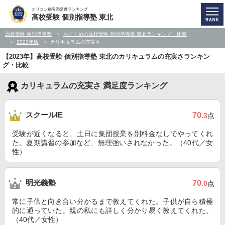
オリコン顧客満足度ランキング
高校受験 個別指導塾 東北
高校受験 個別指導塾
おすすめの高校受験 個別指導塾 東北ランキング・比較
2023年版
カリキュラムの充実さ
【2023年】高校受験 個別指導塾 東北のカリキュラムの充実さランキン
グ・比較
カリキュラムの充実さ 満足度ランキング
スクールIE
70
.3
点
受験が近くなると、土日に集団授業を別料金なしでやってくれ
た。夏期講習の参加など、無理強いされなかった。（40代／女
性）
明光義塾
70
.0
点
常に子供と向き合い分かるまで教えてくれた。子供が自ら積極
的に通っていた。親の私にも詳しく分かり易く教えてくれた。
（40代／女性）