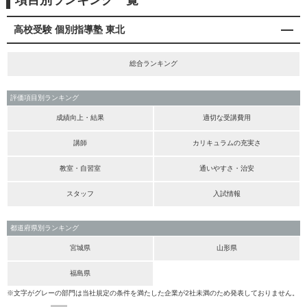
項目別ランキング一覧
高校受験 個別指導塾 東北
総合ランキング
評価項目別ランキング
成績向上・結果
適切な受講費用
講師
カリキュラムの充実さ
教室・自習室
通いやすさ・治安
スタッフ
入試情報
都道府県別ランキング
宮城県
山形県
福島県
※文字がグレーの部門は当社規定の条件を満たした企業が2社未満のため発表しておりません。