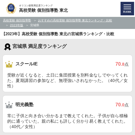
オリコン顧客満足度ランキング
高校受験 個別指導塾 東北
高校受験 個別指導塾
おすすめの高校受験 個別指導塾 東北ランキング・比較
2023年版
宮城県
【2023年】高校受験 個別指導塾 東北の宮城県ランキング・比較
宮城県 満足度ランキング
スクールIE
70
.8
点
受験が近くなると、土日に集団授業を別料金なしでやってくれ
た。夏期講習の参加など、無理強いされなかった。（40代／女
性）
明光義塾
70
.0
点
常に子供と向き合い分かるまで教えてくれた。子供が自ら積極
的に通っていた。親の私にも詳しく分かり易く教えてくれた。
（40代／女性）