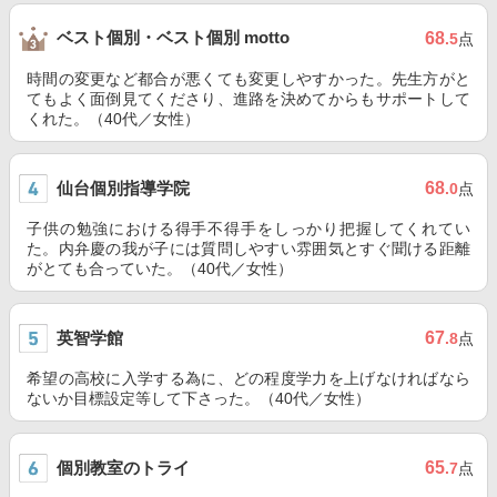
ベスト個別・ベスト個別 motto
68
.5
点
時間の変更など都合が悪くても変更しやすかった。先生方がと
てもよく面倒見てくださり、進路を決めてからもサポートして
くれた。（40代／女性）
仙台個別指導学院
68
.0
点
子供の勉強における得手不得手をしっかり把握してくれてい
た。内弁慶の我が子には質問しやすい雰囲気とすぐ聞ける距離
がとても合っていた。（40代／女性）
英智学館
67
.8
点
希望の高校に入学する為に、どの程度学力を上げなければなら
ないか目標設定等して下さった。（40代／女性）
個別教室のトライ
65
.7
点