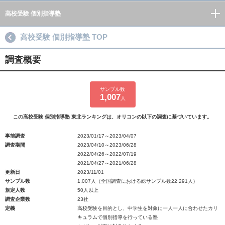
高校受験 個別指導塾
高校受験 個別指導塾 TOP
調査概要
サンプル数
1,007
人
この高校受験 個別指導塾 東北ランキングは、オリコンの以下の調査に基づいています。
事前調査
2023/01/17～2023/04/07
調査期間
2023/04/10～2023/06/28
2022/04/26～2022/07/19
2021/04/27～2021/06/28
更新日
2023/11/01
サンプル数
1,007人（全国調査における総サンプル数22,291人）
規定人数
50人以上
調査企業数
23社
定義
高校受験を目的とし、中学生を対象に一人一人に合わせたカリ
キュラムで個別指導を行っている塾