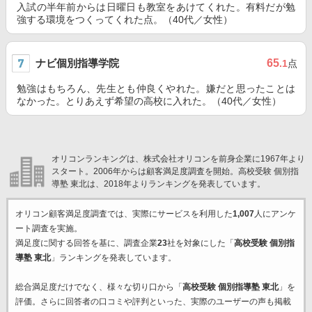
入試の半年前からは日曜日も教室をあけてくれた。有料だが勉
強する環境をつくってくれた点。（40代／女性）
ナビ個別指導学院
65
.1
点
勉強はもちろん、先生とも仲良くやれた。嫌だと思ったことは
なかった。とりあえず希望の高校に入れた。（40代／女性）
オリコンランキングは、株式会社オリコンを前身企業に1967年より
スタート。2006年からは顧客満足度調査を開始。高校受験 個別指
導塾 東北は、2018年よりランキングを発表しています。
オリコン顧客満足度調査では、実際にサービスを利用した
1,007
人にアンケ
ート調査を実施。
満足度に関する回答を基に、調査企業
23
社を対象にした「
高校受験 個別指
導塾 東北
」ランキングを発表しています。
総合満足度だけでなく、様々な切り口から「
高校受験 個別指導塾 東北
」を
評価。さらに回答者の口コミや評判といった、実際のユーザーの声も掲載