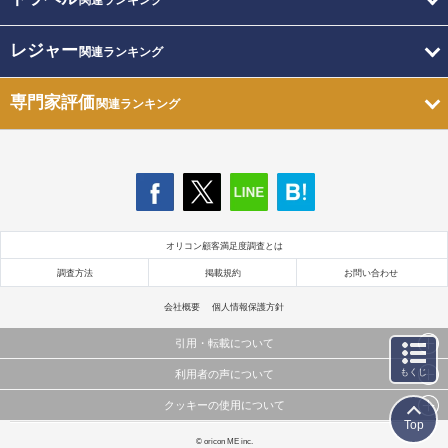
関連ランキング
レジャー
関連ランキング
専門家評価
関連ランキング
オリコン顧客満足度調査とは
調査方法
掲載規約
お問い合わせ
会社概要
個人情報保護方針
引用・転載について
もくじ
利用者の声について
当サイトで公開されている情報（文字、写真、イラスト、画像データ等）及びこれらの配置・
編集および構造などについての著作権は株式会社oricon MEに帰属しております。
クッキーの使用について
当サイトに掲載している内容はすべてサービスの利用者が提出された見解・感想です。
これらの情報を権利者の許可なく無断転載・複製などの二次利用を行うことは固く禁じており
Top
弊社が内容について正確性を含め一切保証するものではありません。
ます。
このサイトでは Cookie を使用して、ユーザーに合わせたコンテンツや広告の表示、ソーシャル
© oricon ME inc.
弊社の見解・ 意見ではないことをご理解いただいた上でご覧ください。