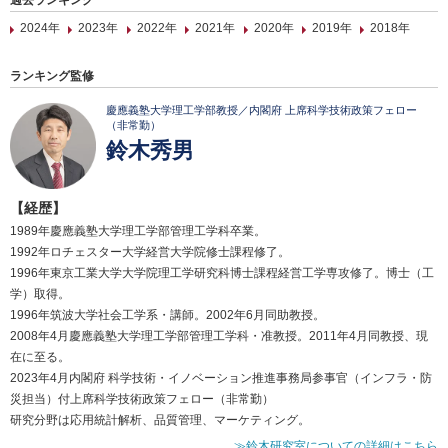
過去ランキング
2024年
2023年
2022年
2021年
2020年
2019年
2018年
ランキング監修
慶應義塾大学理工学部教授／内閣府 上席科学技術政策フェロー
（非常勤）
鈴木秀男
【経歴】
1989年慶應義塾大学理工学部管理工学科卒業。
1992年ロチェスター大学経営大学院修士課程修了。
1996年東京工業大学大学院理工学研究科博士課程経営工学専攻修了。博士（工
学）取得。
1996年筑波大学社会工学系・講師。2002年6月同助教授。
2008年4月慶應義塾大学理工学部管理工学科・准教授。2011年4月同教授、現
在に至る。
2023年4月内閣府 科学技術・イノベーション推進事務局参事官（インフラ・防
災担当）付上席科学技術政策フェロー（非常勤）
研究分野は応用統計解析、品質管理、マーケティング。
≫鈴木研究室についての詳細はこちら