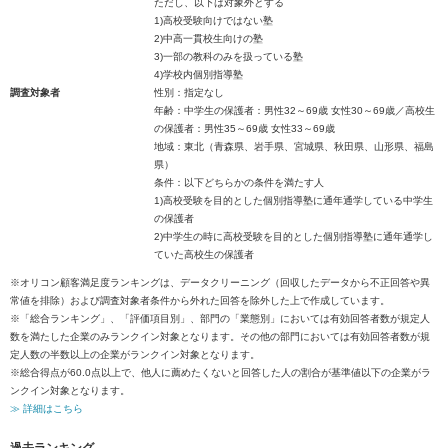
ただし、以下は対象外とする
1)高校受験向けではない塾
2)中高一貫校生向けの塾
3)一部の教科のみを扱っている塾
4)学校内個別指導塾
調査対象者
性別：指定なし
年齢：中学生の保護者：男性32～69歳 女性30～69歳／高校生
の保護者：男性35～69歳 女性33～69歳
地域：東北（青森県、岩手県、宮城県、秋田県、山形県、福島
県）
条件：以下どちらかの条件を満たす人
1)高校受験を目的とした個別指導塾に通年通学している中学生
の保護者
2)中学生の時に高校受験を目的とした個別指導塾に通年通学し
ていた高校生の保護者
※オリコン顧客満足度ランキングは、データクリーニング（回収したデータから不正回答や異
常値を排除）および調査対象者条件から外れた回答を除外した上で作成しています。
※「総合ランキング」、「評価項目別」、部門の「業態別」においては有効回答者数が規定人
数を満たした企業のみランクイン対象となります。その他の部門においては有効回答者数が規
定人数の半数以上の企業がランクイン対象となります。
※総合得点が60.0点以上で、他人に薦めたくないと回答した人の割合が基準値以下の企業がラ
ンクイン対象となります。
≫ 詳細はこちら