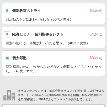
個別教室のトライ
64
.09
点
部活動の予定にあわせられる（50代／男性）
臨海セミナー 個別指導セレクト
64
.04
点
個別の割には、金額は安い方だと思う。（40代／女性）
個太郎塾
63
.21
点
個別指導のため、分からない所などの質問はとてもしやすかっ
た。（40代／女性）
オリコンランキングは、株式会社オリコンを前身企業に1967年より
スタート。2006年からは顧客満足度調査を開始。高校受験 個別指
導塾 首都圏は、2014年よりランキングを発表しています。