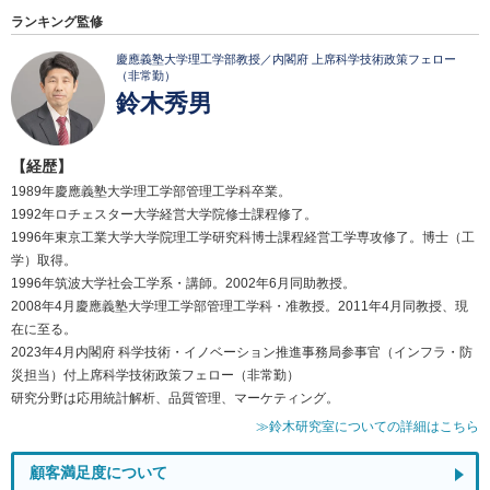
ランキング監修
慶應義塾大学理工学部教授／内閣府 上席科学技術政策フェロー
（非常勤）
鈴木秀男
【経歴】
1989年慶應義塾大学理工学部管理工学科卒業。
1992年ロチェスター大学経営大学院修士課程修了。
1996年東京工業大学大学院理工学研究科博士課程経営工学専攻修了。博士（工
学）取得。
1996年筑波大学社会工学系・講師。2002年6月同助教授。
2008年4月慶應義塾大学理工学部管理工学科・准教授。2011年4月同教授、現
在に至る。
2023年4月内閣府 科学技術・イノベーション推進事務局参事官（インフラ・防
災担当）付上席科学技術政策フェロー（非常勤）
研究分野は応用統計解析、品質管理、マーケティング。
≫鈴木研究室についての詳細はこちら
顧客満足度について