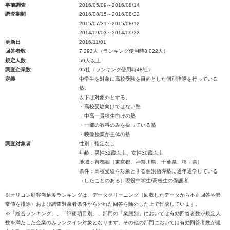
事前調査
2016/05/09～2016/08/14
調査期間
2016/08/15～2016/08/22
2015/07/31～2015/08/12
2014/09/03～2014/09/23
更新日
2016/11/01
回答者数
7,293人（ランキング使用時3,022人）
規定人数
50人以上
調査企業数
95社（ランキング使用時48社）
定義
中学生を対象に高校受験を目的とした個別指導を行っている
塾。
以下は対象外とする。
・高校受験向けではない塾
・中高一貫校生向けの塾
・一部の教科のみを扱っている塾
・映像授業が主体の塾
調査対象者
性別：指定なし
年齢：男性32歳以上、女性30歳以上
地域：首都圏（東京都、神奈川県、千葉県、埼玉県）
条件：高校受験を対象とする個別指導塾に通年通学している
（したことのある）現役中学生/高校生の保護者
※オリコン顧客満足度ランキングは、データクリーニング（回収したデータから不正回答や異
常値を排除）および調査対象者条件から外れた回答を除外した上で作成しています。
※「総合ランキング」、「評価項目別」、部門の「業態別」においては有効回答者数が規定人
数を満たした企業のみランクイン対象となります。その他の部門においては有効回答者数が規