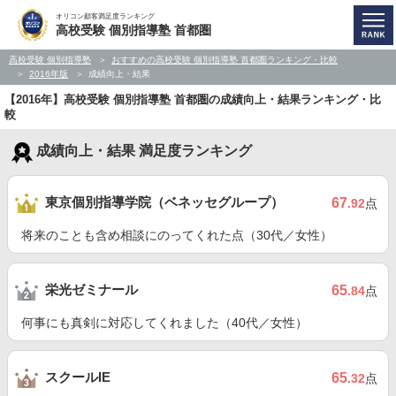
オリコン顧客満足度ランキング
高校受験 個別指導塾 首都圏
高校受験 個別指導塾
おすすめの高校受験 個別指導塾 首都圏ランキング・比較
2016年版
成績向上・結果
【2016年】高校受験 個別指導塾 首都圏の成績向上・結果ランキング・比
較
成績向上・結果 満足度ランキング
東京個別指導学院（ベネッセグループ）
67
.92
点
将来のことも含め相談にのってくれた点（30代／女性）
栄光ゼミナール
65
.84
点
何事にも真剣に対応してくれました（40代／女性）
スクールIE
65
.32
点