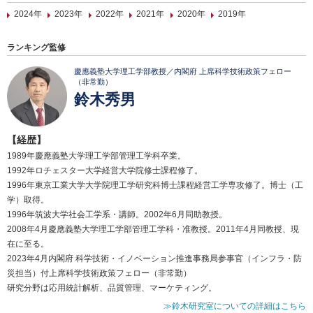
2024年
2023年
2022年
2021年
2020年
2019年
ランキング監修
慶應義塾大学理工学部教授／内閣府 上席科学技術政策フェロー
（非常勤）
鈴木秀男
【経歴】
1989年慶應義塾大学理工学部管理工学科卒業。
1992年ロチェスター大学経営大学院修士課程修了。
1996年東京工業大学大学院理工学研究科博士課程経営工学専攻修了。博士（工
学）取得。
1996年筑波大学社会工学系・講師。2002年6月同助教授。
2008年4月慶應義塾大学理工学部管理工学科・准教授。2011年4月同教授、現
在に至る。
2023年4月内閣府 科学技術・イノベーション推進事務局参事官（インフラ・防
災担当）付上席科学技術政策フェロー（非常勤）
研究分野は応用統計解析、品質管理、マーケティング。
≫鈴木研究室についての詳細はこちら