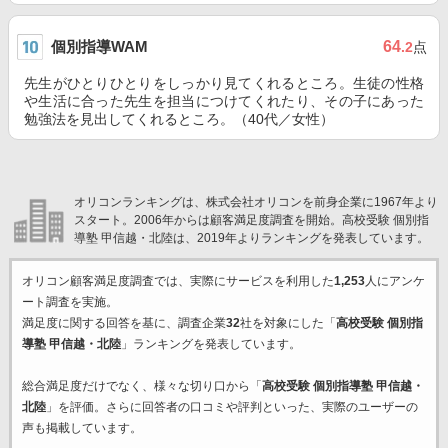
個別指導WAM
64
.2
点
先生がひとりひとりをしっかり見てくれるところ。生徒の性格
や生活に合った先生を担当につけてくれたり、その子にあった
勉強法を見出してくれるところ。（40代／女性）
オリコンランキングは、株式会社オリコンを前身企業に1967年より
スタート。2006年からは顧客満足度調査を開始。高校受験 個別指
導塾 甲信越・北陸は、2019年よりランキングを発表しています。
オリコン顧客満足度調査では、実際にサービスを利用した
1,253
人にアンケ
ート調査を実施。
満足度に関する回答を基に、調査企業
32
社を対象にした「
高校受験 個別指
導塾 甲信越・北陸
」ランキングを発表しています。
総合満足度だけでなく、様々な切り口から「
高校受験 個別指導塾 甲信越・
北陸
」を評価。さらに回答者の口コミや評判といった、実際のユーザーの
声も掲載しています。