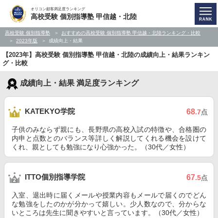
オリコン顧客満足度ランキング
高校受験 個別指導塾 甲信越・北陸
高校受験 個別指導塾
おすすめの高校受験 個別指導塾 甲信越・北陸ランキング・比較
2023年版
成績向上・結果
【2023年】高校受験 個別指導塾 甲信越・北陸の成績向上・結果ランキン
グ・比較
成績向上・結果 満足度ランキング
KATEKYO学院
68
.7
点
子供のみならず親にも、長野県の高校入試の特徴や、合格圏の
内申と点数とのバランス等詳しく解説してくれる機会を設けて
くれ、親としても勉強になり心強かった。（30代／女性）
ITTO個別指導学院
67
.5
点
入室、退出時に届くメールや授業内容もメールで届くのでどん
な勉強をしたのかが分かって嬉しい。少人数なので、分からな
いところは先生に聞きやすいと言っています。（30代／女性）