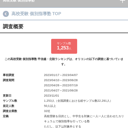
高校受験 個別指導塾
高校受験 個別指導塾 TOP
調査概要
サンプル数
1,253
人
この高校受験 個別指導塾 甲信越・北陸ランキングは、オリコンの以下の調査に基づいていま
す。
事前調査
2023/01/17～2023/04/07
調査期間
2023/04/10～2023/06/28
2022/04/26～2022/07/19
2021/04/27～2021/06/28
更新日
2023/11/01
サンプル数
1,253人（全国調査における総サンプル数22,291人）
規定人数
50人以上
調査企業数
32社
定義
高校受験を目的とし、中学生を対象に一人一人に合わせたカリ
キュラムで個別指導を行っている塾
ただし、以下は対象外とする