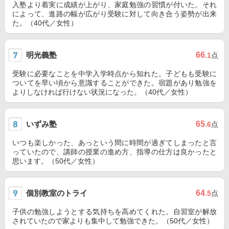
入塾より着実に成績が上がり、家庭勉強の習慣が付いた。それ
によって、進路の幅が広がり受験に対して向き合う姿勢が出来
た。（40代／女性）
明光義塾
66
.1
点
受験に必要なことを中学入学時点から知れた。子どもも受験に
ついてを早い頃から意識することができた。宿題があり勉強を
よりしなければ行けない状況になった。（40代／女性）
いずみ塾
65
.6
点
いつも楽しかった、あっという間に時間が過ぎてしまったと言
っていたので、講師の授業の進め方、指導の仕方は良かったと
思います。（50代／女性）
個別教室のトライ
64
.5
点
子供の勉強しようとする気持ちを高めてくれた。自習室が解放
されていたので家よりも集中して勉強できた。（50代／女性）