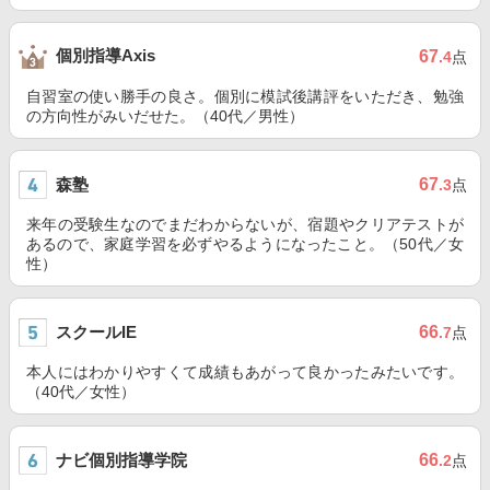
個別指導Axis
67
.4
点
自習室の使い勝手の良さ。個別に模試後講評をいただき、勉強
の方向性がみいだせた。（40代／男性）
森塾
67
.3
点
来年の受験生なのでまだわからないが、宿題やクリアテストが
あるので、家庭学習を必ずやるようになったこと。（50代／女
性）
スクールIE
66
.7
点
本人にはわかりやすくて成績もあがって良かったみたいです。
（40代／女性）
ナビ個別指導学院
66
.2
点