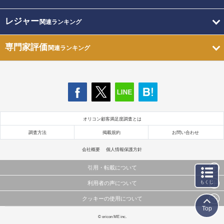
レジャー
関連ランキング
専門家評価
関連ランキング
オリコン顧客満足度調査とは
調査方法
掲載規約
お問い合わせ
会社概要
個人情報保護方針
引用・転載について
もくじ
利用者の声について
当サイトで公開されている情報（文字、写真、イラスト、画像データ等）及びこれらの配置・
編集および構造などについての著作権は株式会社oricon MEに帰属しております。
クッキーの使用について
当サイトに掲載している内容はすべてサービスの利用者が提出された見解・感想です。
これらの情報を権利者の許可なく無断転載・複製などの二次利用を行うことは固く禁じており
Top
弊社が内容について正確性を含め一切保証するものではありません。
ます。
このサイトでは Cookie を使用して、ユーザーに合わせたコンテンツや広告の表示、ソーシャル
© oricon ME inc.
弊社の見解・ 意見ではないことをご理解いただいた上でご覧ください。