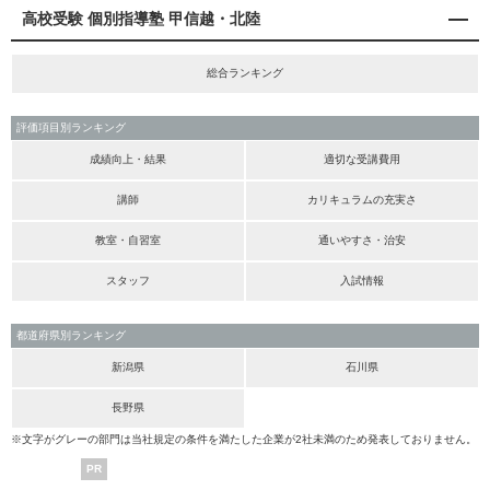
高校受験 個別指導塾 甲信越・北陸
総合ランキング
評価項目別ランキング
成績向上・結果
適切な受講費用
講師
カリキュラムの充実さ
教室・自習室
通いやすさ・治安
スタッフ
入試情報
都道府県別ランキング
新潟県
石川県
長野県
※文字がグレーの部門は当社規定の条件を満たした企業が2社未満のため発表しておりません。
PR