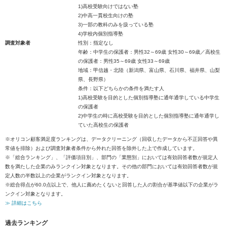
1)高校受験向けではない塾
2)中高一貫校生向けの塾
3)一部の教科のみを扱っている塾
4)学校内個別指導塾
調査対象者
性別：指定なし
年齢：中学生の保護者：男性32～69歳 女性30～69歳／高校生
の保護者：男性35～69歳 女性33～69歳
地域：甲信越・北陸（新潟県、富山県、石川県、福井県、山梨
県、長野県）
条件：以下どちらかの条件を満たす人
1)高校受験を目的とした個別指導塾に通年通学している中学生
の保護者
2)中学生の時に高校受験を目的とした個別指導塾に通年通学し
ていた高校生の保護者
※オリコン顧客満足度ランキングは、データクリーニング（回収したデータから不正回答や異
常値を排除）および調査対象者条件から外れた回答を除外した上で作成しています。
※「総合ランキング」、「評価項目別」、部門の「業態別」においては有効回答者数が規定人
数を満たした企業のみランクイン対象となります。その他の部門においては有効回答者数が規
定人数の半数以上の企業がランクイン対象となります。
※総合得点が60.0点以上で、他人に薦めたくないと回答した人の割合が基準値以下の企業がラ
ンクイン対象となります。
≫ 詳細はこちら
過去ランキング