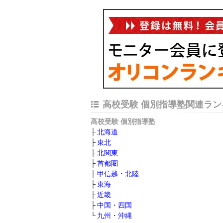
高校受験 個別指導塾関連ラン
高校受験 個別指導塾
北海道
東北
北関東
首都圏
甲信越・北陸
東海
近畿
中国・四国
九州・沖縄