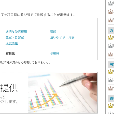
足度を項目別に並び替えて比較することが出来ます。
カ
適切な受講費用
講師
教室・自習室
通いやすさ・治安
入試情報
石川県
長野県
業が2社未満のため発表しておりません。
教
通