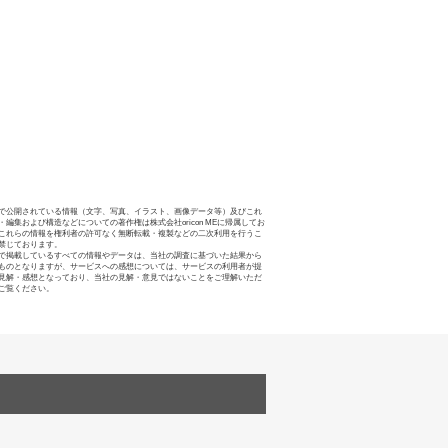
で公開されている情報（文字、写真、イラスト、画像データ等）及びこれ
・編集および構造などについての著作権は株式会社oricon MEに帰属してお
これらの情報を権利者の許可なく無断転載・複製などの二次利用を行うこ
禁じております。
で掲載しているすべての情報やデータは、当社の調査に基づいた結果から
ものとなりますが、サービスへの感想については、サービスの利用者が提
見解・感想となっており、当社の見解・意見ではないことをご理解いただ
ご覧ください。