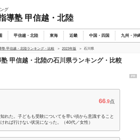
ング
指導塾 甲信越・北陸
圏
甲信越・北陸
東海
近畿
中国・四国
九州・沖
導塾 甲信越・北陸ランキング・比較
2023年版
石川県
指導塾 甲信越・北陸の石川県ランキング・比較
PR
66
.9
点
ら知れた。子どもも受験についてを早い頃から意識すること
ければ行けない状況になった。（40代／女性）