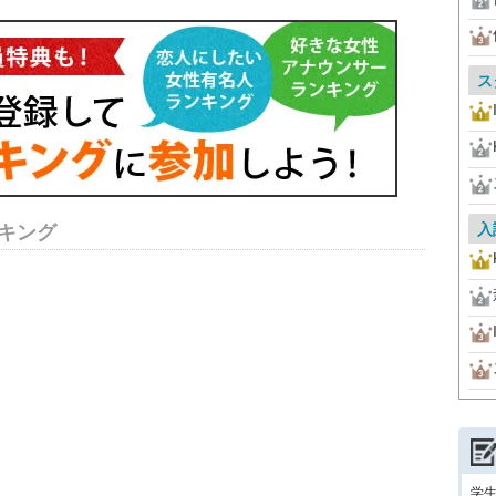
ス
入
キング
学