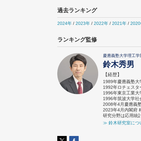
過去ランキング
2024年
/
2023年
/
2022年
/
2021年
/
202
ランキング監修
慶應義塾大学理工学
鈴木秀男
【経歴】
1989年慶應義塾
1992年ロチェス
1996年東京工業
1996年筑波大学
2008年4月慶應
2023年4月内閣
研究分野は応用統
≫ 鈴木研究室につ