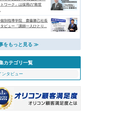
トワーク」は採用の“救世
.
京個別指導学院 齋藤勝己社長
タビュー「講師一人ひとり...
事をもっと見る ≫
集カテゴリ一覧
インタビュー