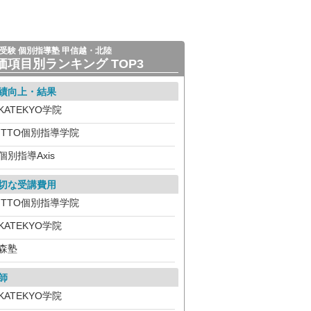
受験 個別指導塾 甲信越・北陸
価項目別ランキング TOP3
績向上・結果
KATEKYO学院
ITTO個別指導学院
個別指導Axis
切な受講費用
ITTO個別指導学院
KATEKYO学院
森塾
師
KATEKYO学院