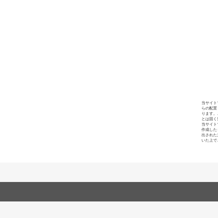
当サイト
らの配置
ります。
とは固く
当サイト
作成した
出された
いた上で