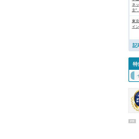
ネッ
主”..
東
イン
記
特
PR