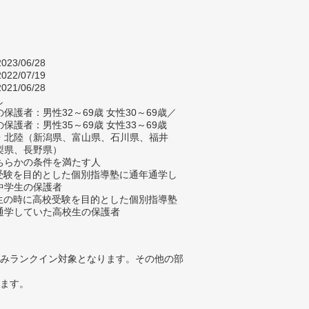
023/06/28
022/07/19
021/06/28
し
保護者：男性32～69歳 女性30～69歳／
保護者：男性35～69歳 女性33～69歳
・北陸（新潟県、富山県、石川県、福井
梨県、長野県）
ちらかの条件を満たす人
校受験を目的とした個別指導塾に通年通学し
中学生の保護者
学生の時に高校受験を目的とした個別指導塾
通学していた高校生の保護者
みランクイン対象となります。その他の部
ります。