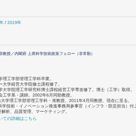
0年
/
2019年
部教授／内閣府 上席科学技術政策フェロー（非常勤）
大学理工学部管理工学科卒業。
ター大学経営大学院修士課程修了。
大学大学院理工学研究科博士課程経営工学専攻修了。博士（工学）取得。
社会工学系・講師。2002年6月同助教授。
義塾大学理工学部管理工学科・准教授。2011年4月同教授、現在に至る。
府 科学技術・イノベーション推進事務局参事官（インフラ・防災担当）
計解析、品質管理、マーケティング。
いての詳細はこちら