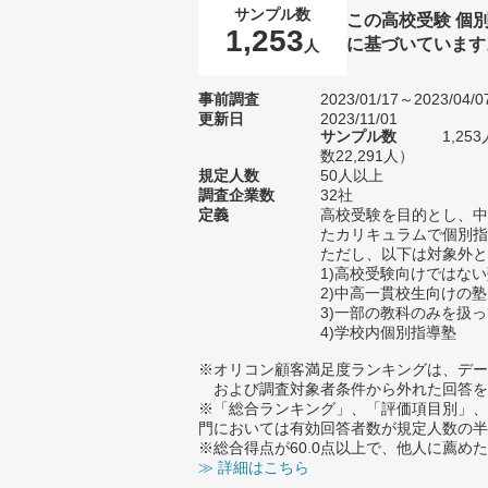
サンプル数
この高校受験 個
1,253
に基づいています
人
事前調査
2023/01/17～2023/04/0
更新日
2023/11/01
サンプル数
1,2
数22,291人）
規定人数
50人以上
調査企業数
32社
定義
高校受験を目的とし、中
たカリキュラムで個別指
ただし、以下は対象外と
1)高校受験向けではな
2)中高一貫校生向けの塾
3)一部の教科のみを扱
4)学校内個別指導塾
※オリコン顧客満足度ランキングは、デー
および調査対象者条件から外れた回答を
※「総合ランキング」、「評価項目別」、
門においては有効回答者数が規定人数の半
※総合得点が60.0点以上で、他人に薦
≫ 詳細はこちら