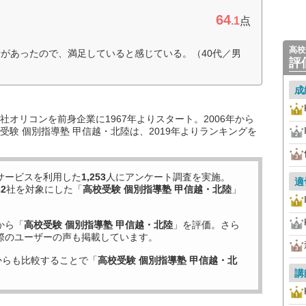
64
.1
点
高校
があったので、満足していると感じている。（40代／男
評
成
オリコンを前身企業に1967年よりスタート。2006年から
験 個別指導塾 甲信越・北陸は、2019年よりランキングを
サービスを利用した
1,253
人にアンケート調査を実施。
適
32
社を対象にした「
高校受験 個別指導塾 甲信越・北陸
」
から「
高校受験 個別指導塾 甲信越・北陸
」を評価。さら
際のユーザーの声も掲載しています。
からも比較することで「
高校受験 個別指導塾 甲信越・北
講