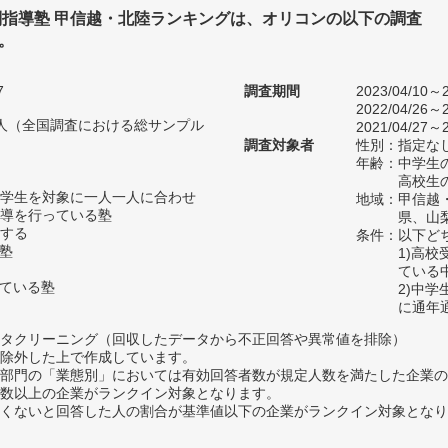
別指導塾 甲信越・北陸ランキングは、オリコンの以下の調査
。
7
調査期間
2023/04/10～2
2022/04/26～2
53人（全国調査における総サンプル
2021/04/27～2
調査対象者
性別：指定な
年齢：中学生の
高校生の
学生を対象に一人一人に合わせ
地域：甲信越
導を行っている塾
県、山
する
条件：以下ど
い塾
1)高
ている
っている塾
2)中
に通年
タクリーニング（回収したデータから不正回答や異常値を排除）
除外した上で作成しています。
部門の「業態別」においては有効回答者数が規定人数を満たした企業の
数以上の企業がランクイン対象となります。
めたくないと回答した人の割合が基準値以下の企業がランクイン対象とな