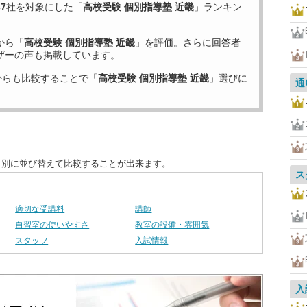
37
社を対象にした「
高校受験 個別指導塾 近畿
」ランキン
から「
高校受験 個別指導塾 近畿
」を評価。さらに回答者
ザーの声も掲載しています。
からも比較することで「
高校受験 個別指導塾 近畿
」選びに
通
目別に並び替えて比較することが出来ます。
ス
適切な受講料
講師
自習室の使いやすさ
教室の設備・雰囲気
スタッフ
入試情報
入