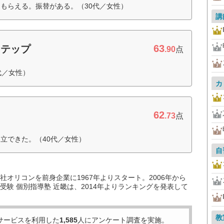
もらえる。振替がある。（30代／女性）
講
63
ステップ
.90
点
代／女性）
カ
62
.73
点
立できた。（40代／女性）
自
オリコンを前身企業に1967年よりスタート。2006年から
験 個別指導塾 近畿は、2014年よりランキングを発表して
教
サービスを利用した
1,585
人にアンケート調査を実施。