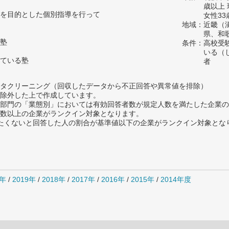
歳以上
を目的とした個別指導を行って
女性33
地域：近畿（
県、和
塾
条件：高校受
いる（
ている塾
者
タクリーニング（回収したデータから不正回答や異常値を排除）
除外した上で作成しています。
部門の「業態別」においては有効回答者数が規定人数を満たした企業の
数以上の企業がランクイン対象となります。
薦めたくないと回答した人の割合が基準値以下の企業がランクイン対象とな
0年
/
2019年
/
2018年
/
2017年
/
2016年
/
2015年
/
2014年度