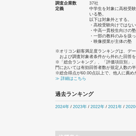
調査企業数
37社
定義
中学生を対象に高校受験
いる塾。
以下は対象外とする。
・高校受験向けではない
・中高一貫校生向けの塾
・一部の教科のみを扱っ
・映像授業が主体の塾
※オリコン顧客満足度ランキングは、デー
および調査対象者条件から外れた回答を
※「総合ランキング」、「評価項目別」、
門においては有効回答者数が規定人数の半
※総合得点が60.00点以上で、他人に
≫ 詳細はこちら
過去ランキング
2024年
/
2023年
/
2022年
/
2021年
/
202