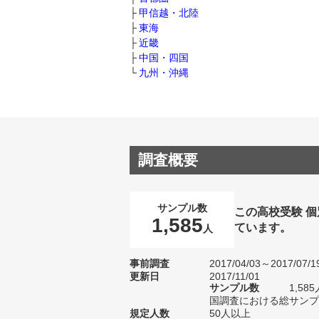
甲信越・北陸
東海
近畿
中国・四国
九州・沖縄
調査概要
サンプル数
この高校受験 
1,585
ています。
人
事前調査
2017/04/03～2017/07/1
更新日
2017/11/01
サンプル数
1,5
国調査における総サンプル
規定人数
50人以上