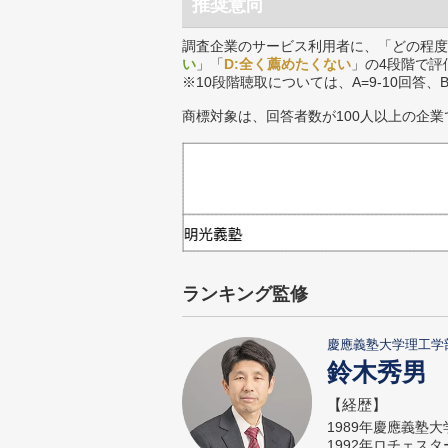
推奨意向
調査企業のサービス利用者に、「どの程度
い
」「
D:全く薦めたくない
」の4段階で評
※10段階聴取については、A=9-10回答、
商標対象は、回答者数が100人以上の企業
ランキング監修
慶應義塾大学理工学
鈴木秀男
【経歴】
1989年慶應義塾
1992年ロチェス