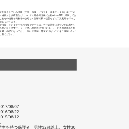
で公開されている情報（文字、写真、イラスト、画像データ等）及びこれ
・編集および構造などについての著作権は株式会社oricon MEに帰属してお
これらの情報を権利者の許可なく無断転載・複製などの二次利用を行うこ
禁じております。
で掲載しているすべての情報やデータは、当社の調査に基づいた結果から
ものとなりますが、サービスへの感想については、サービスの利用者が提
見解・感想となっており、当社の見解・意見ではないことをご理解いただ
ご覧ください。
017/08/07
016/08/22
015/08/12
し
生を持つ保護者：男性32歳以上、女性30