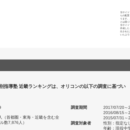
当サイト
らの配置
ります。
とは固く
当サイト
作成した
出された
いた上で
個別指導塾 近畿ランキングは、オリコンの以下の調査に基づい
9
調査期間
2017/07/20～2
2016/08/15～2
85人（首都圏・東海・近畿を含む全
2015/07/31～2
数7,876人）
調査対象者
性別：指定な
年齢：現役中学