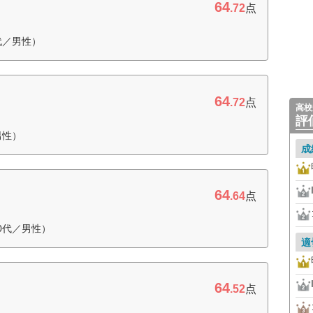
64
.72
点
代／男性）
64
.72
点
高校
評
男性）
成
64
.64
点
0代／男性）
適
64
.52
点