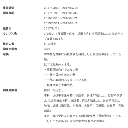
事前調査
2017/04/03～2017/07/19
調査期間
2017/07/20～2017/08/07
2016/08/15～2016/08/22
2015/07/31～2015/08/12
更新日
2017/11/01
サンプル数
1,585人（首都圏・東海・近畿を含む全国調査における総サン
プル数7,876人）
規定人数
50人以上
調査企業数
37社
定義
中学生を対象に高校受験を目的とした個別指導を行っている
塾。
以下は対象外とする。
・高校受験向けではない塾
・中高一貫校生向けの塾
・一部の教科のみを扱っている塾
・映像授業が主体の塾
調査対象者
性別：指定なし
年齢：現役中学生を持つ保護者：男性32歳以上、女性30歳以
上 現役高校生を持つ保護者：男性35歳以上、女性33歳以上
地域：近畿（滋賀県、京都府、大阪府、兵庫県、奈良県、和歌
山県）
条件：高校受験を対象とする個別指導塾に通年通学している
（したことのある）現役中学生/高校生の保護者