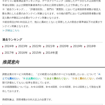
※オリコン顧客満足度ランキングは、データクリーニング（回収したデータから不正回答や異
常値を排除）および調査対象者条件から外れた回答を除外した上で作成しています。
※「総合ランキング」、「評価項目別」、部門の「業態別」においては有効回答者数が規定人
数を満たした企業のみランクイン対象となります。その他の部門においては有効回答者数が規
定人数の半数以上の企業がランクイン対象となります。
※総合得点が60.00点以上で、他人に薦めたくないと回答した人の割合が基準値以下の企業がラ
ンクイン対象となります。
≫ 詳細はこちら
過去ランキング
2024年
2023年
2022年
2021年
2020年
2019年
2018年
2017年
2016年
2015年
2014年度
推奨意向
調査企業のサービス利用者に、「どの程度その企業のサービスを推奨したいか」について「
A:
とても薦めたい
」「
B:まあ薦めたい
」「
C:あまり薦めたくない
」「
D:全く薦めたくない
」の4段
階で評価をしてもらい比率を算出しています。
※10段階聴取については、A=9-10回答、B=6-8回答、C=3-5回答、D=1-2回答として割合を算
出しております。
商標対象は、回答者数が100人以上の企業です。