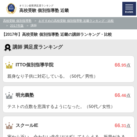
オリコン顧客満足度ランキング
高校受験 個別指導塾 近畿
高校受験 個別指導塾
おすすめの高校受験 個別指導塾 近畿ランキング・比較
2017年版
講師
【2017年】高校受験 個別指導塾 近畿の講師ランキング・比較
講師 満足度ランキング
ITTO個別指導学院
66
.95
点
親身なり子供に対応している。（50代／男性）
明光義塾
66
.46
点
テストの点数を意識するようになった。（50代／女性）
スクールIE
66
.31
点
家から近い。合わない先生ははずしてもらえる。振替がある。