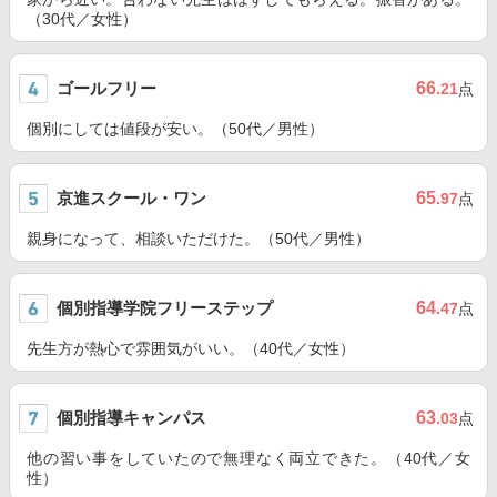
（30代／女性）
ゴールフリー
66
.21
点
個別にしては値段が安い。（50代／男性）
京進スクール・ワン
65
.97
点
親身になって、相談いただけた。（50代／男性）
個別指導学院フリーステップ
64
.47
点
先生方が熱心で雰囲気がいい。（40代／女性）
個別指導キャンパス
63
.03
点
他の習い事をしていたので無理なく両立できた。（40代／女
性）