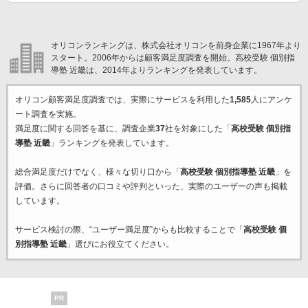
オリコンランキングは、株式会社オリコンを前身企業に1967年より
スタート。2006年からは顧客満足度調査を開始。高校受験 個別指
導塾 近畿は、2014年よりランキングを発表しています。
オリコン顧客満足度調査では、実際にサービスを利用した
1,585
人にアンケ
ート調査を実施。
満足度に関する回答を基に、調査企業
37
社を対象にした「
高校受験 個別指
導塾 近畿
」ランキングを発表しています。
総合満足度だけでなく、様々な切り口から「
高校受験 個別指導塾 近畿
」を
評価。さらに回答者の口コミや評判といった、実際のユーザーの声も掲載
しています。
サービス検討の際、“ユーザー満足度”からも比較することで「
高校受験 個
別指導塾 近畿
」選びにお役立てください。
PR