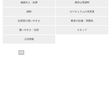
成績向上・結果
適切な受講料
講師
カリキュラムの充実度
自習室の使いやすさ
教室の設備・雰囲気
通いやすさ・治安
スタッフ
入試情報
PR