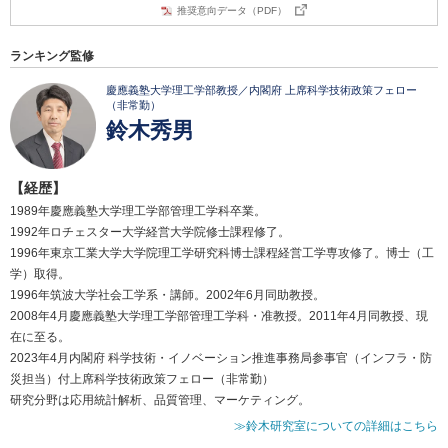
推奨意向データ（PDF）
ランキング監修
慶應義塾大学理工学部教授／内閣府 上席科学技術政策フェロー
（非常勤）
鈴木秀男
【経歴】
1989年慶應義塾大学理工学部管理工学科卒業。
1992年ロチェスター大学経営大学院修士課程修了。
1996年東京工業大学大学院理工学研究科博士課程経営工学専攻修了。博士（工
学）取得。
1996年筑波大学社会工学系・講師。2002年6月同助教授。
2008年4月慶應義塾大学理工学部管理工学科・准教授。2011年4月同教授、現
在に至る。
2023年4月内閣府 科学技術・イノベーション推進事務局参事官（インフラ・防
災担当）付上席科学技術政策フェロー（非常勤）
研究分野は応用統計解析、品質管理、マーケティング。
≫鈴木研究室についての詳細はこちら