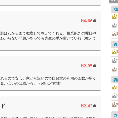
成
64
.66
点
問題はわかるまで徹底して教えてくれる。授業以外の曜日や
にわからない問題があっても先生の手が空いていれば教えて
適
63
.95
点
されるので安心。家から近いので自習室の利用の回数が多く
講
金が安いのは助かる。（50代／女性）
63
ード
.43
点
カ