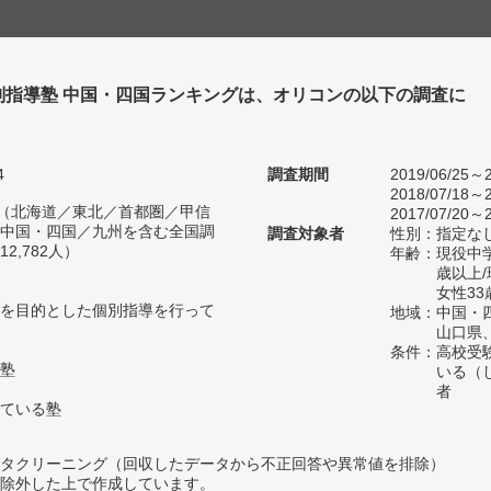
別指導塾 中国・四国ランキングは、オリコンの以下の調査に
。
4
調査期間
2019/06/25～2
2018/07/18～2
人（北海道／東北／首都圏／甲信
2017/07/20～2
中国・四国／九州を含む全国調
調査対象者
性別：指定な
2,782人）
年齢：現役中学
歳以上
女性33
を目的とした個別指導を行って
地域：中国・
山口県
条件：高校受
塾
いる（
者
ている塾
タクリーニング（回収したデータから不正回答や異常値を排除）
除外した上で作成しています。