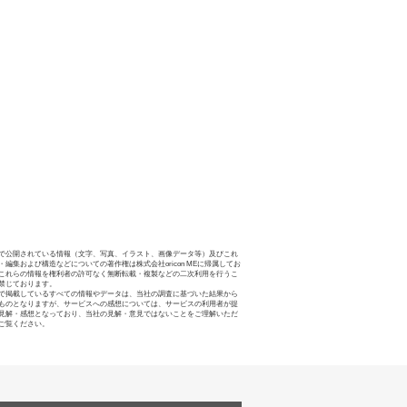
で公開されている情報（文字、写真、イラスト、画像データ等）及びこれ
・編集および構造などについての著作権は株式会社oricon MEに帰属してお
これらの情報を権利者の許可なく無断転載・複製などの二次利用を行うこ
禁じております。
で掲載しているすべての情報やデータは、当社の調査に基づいた結果から
ものとなりますが、サービスへの感想については、サービスの利用者が提
見解・感想となっており、当社の見解・意見ではないことをご理解いただ
ご覧ください。