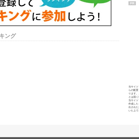
PR
キング
当サイト
らの配置
ります。
とは固く
当サイト
作成した
出された
いた上で