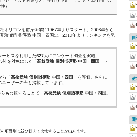
たので、テスト対策など、子供が予定している学習計画に合
女性）
オリコンを前身企業に1967年よりスタート。2006年から
験 個別指導塾 中国・四国は、2019年よりランキングを発
自
サービスを利用した
627
人にアンケート調査を実施。
25
社を対象にした「
高校受験 個別指導塾 中国・四国
」ラ
から「
高校受験 個別指導塾 中国・四国
」を評価。さらに
教
のユーザーの声も掲載しています。
からも比較することで「
高校受験 個別指導塾 中国・四国
」
通
度を項目別に並び替えて比較することが出来ます。