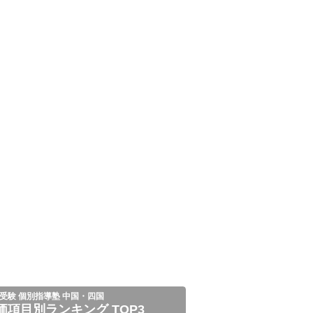
受験 個別指導塾 中国・四国
価項目別ランキング TOP3