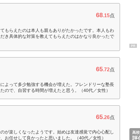
68
.15
点
ってもらえたのは本人も親もありがたかったです。本人もわ
ただき具体的な対策を教えてもらえたのはかなり良かったで
PR
65
.72
点
塾によって多少勉強する機会が増えた。フレンドリーな塾長
たので、自習する時間が増えたと思う。（40代／女性）
65
.26
点
るのが楽しくなったようです。始めは友達感覚で内心心配し
高校
、お任せして良かったと思いました。（40代／女性）
評