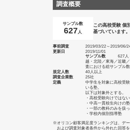
調査概要
サンプル数
この高校受験 個
627
基づいています
人
事前調査
2019/03/22～2019/06/2
更新日
2019/11/01
サンプル数
627
越・北陸／東海／近畿／
査における総サンプル数1
規定人数
40人以上
調査企業数
25社
定義
中学生を対象に高校受験
いる塾。
以下は対象外とする。
・高校受験向けではない
・中高一貫校生向けの塾
・一部の教科のみを扱っ
・学校内個別指導塾
※オリコン顧客満足度ランキングは、デー
および調査対象者条件から外れた回答を