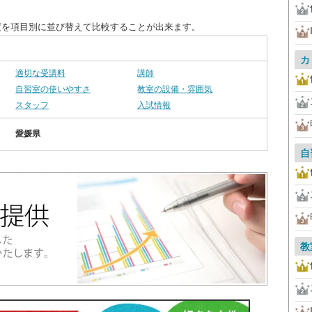
度を項目別に並び替えて比較することが出来ます。
カ
適切な受講料
講師
自習室の使いやすさ
教室の設備・雰囲気
スタッフ
入試情報
愛媛県
自
教