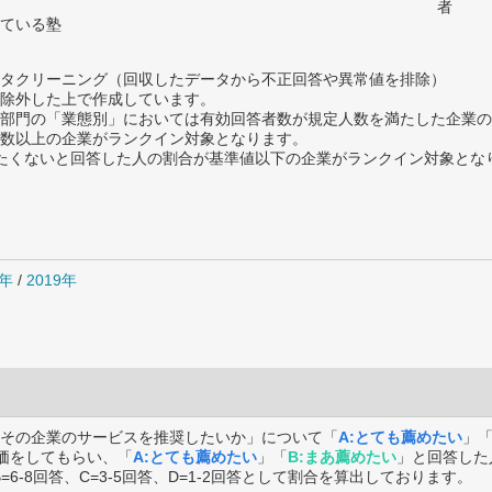
者
ている塾
タクリーニング（回収したデータから不正回答や異常値を排除）
除外した上で作成しています。
部門の「業態別」においては有効回答者数が規定人数を満たした企業の
数以上の企業がランクイン対象となります。
薦めたくないと回答した人の割合が基準値以下の企業がランクイン対象とな
0年
/
2019年
その企業のサービスを推奨したいか」について「
A:とても薦めたい
」
価をしてもらい、「
A:とても薦めたい
」「
B:まあ薦めたい
」と回答した
B=6-8回答、C=3-5回答、D=1-2回答として割合を算出しております。