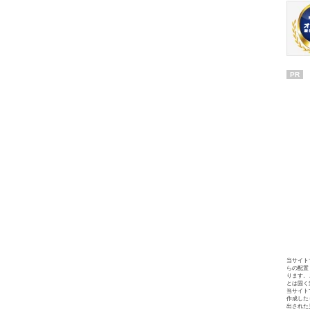
PR
当サイト
らの配置
ります。
とは固く
当サイト
作成した
出された