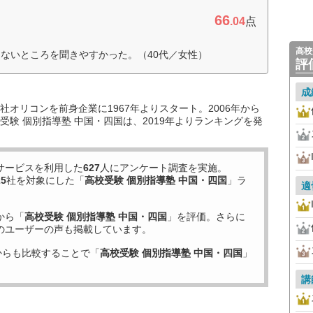
66
.04
点
高校
ないところを聞きやすかった。（40代／女性）
評
成
オリコンを前身企業に1967年よりスタート。2006年から
験 個別指導塾 中国・四国は、2019年よりランキングを発
サービスを利用した
627
人にアンケート調査を実施。
25
社を対象にした「
高校受験 個別指導塾 中国・四国
」ラ
適
から「
高校受験 個別指導塾 中国・四国
」を評価。さらに
のユーザーの声も掲載しています。
からも比較することで「
高校受験 個別指導塾 中国・四国
」
講