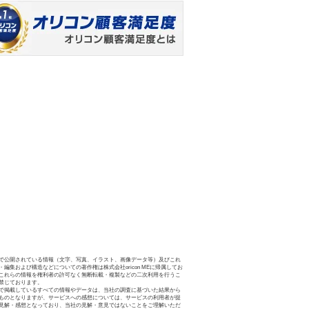
で公開されている情報（文字、写真、イラスト、画像データ等）及びこれ
・編集および構造などについての著作権は株式会社oricon MEに帰属してお
これらの情報を権利者の許可なく無断転載・複製などの二次利用を行うこ
禁じております。
で掲載しているすべての情報やデータは、当社の調査に基づいた結果から
ものとなりますが、サービスへの感想については、サービスの利用者が提
見解・感想となっており、当社の見解・意見ではないことをご理解いただ