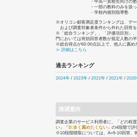
・中高一貫校生向けの塾
・一部の教科のみを扱っ
・学校内個別指導塾
※オリコン顧客満足度ランキングは、デー
および調査対象者条件から外れた回答を
※「総合ランキング」、「評価項目別」、
門においては有効回答者数が規定人数の半
※総合得点が60.00点以上で、他人に
≫ 詳細はこちら
過去ランキング
2024年
/
2023年
/
2022年
/
2021年
/
202
推奨意向
調査企業のサービス利用者に、「どの程度
い
」「
D:全く薦めたくない
」の4段階で評
※10段階聴取については、A=9-10回答、