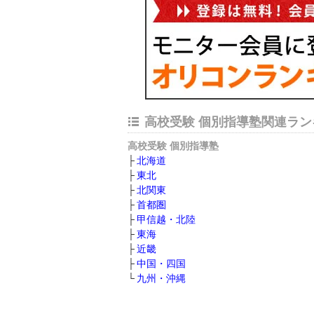
高校受験 個別指導塾関連ラン
高校受験 個別指導塾
北海道
東北
北関東
首都圏
甲信越・北陸
東海
近畿
中国・四国
九州・沖縄