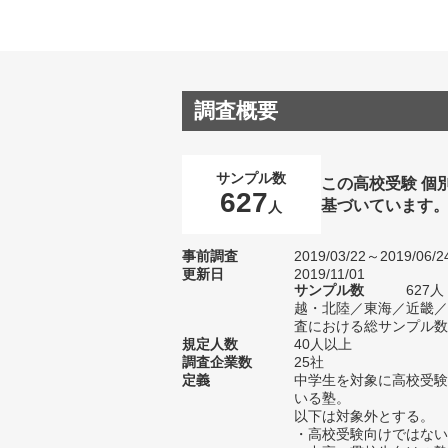
調査概要
サンプル数
この高校受験 個
627
基づいています
人
事前調査
2019/03/22～2019/06/2
更新日
2019/11/01
サンプル数
627
越・北陸／東海／近畿／
査における総サンプル数1
規定人数
40人以上
調査企業数
25社
定義
中学生を対象に高校受験
いる塾。
以下は対象外とする。
・高校受験向けではない