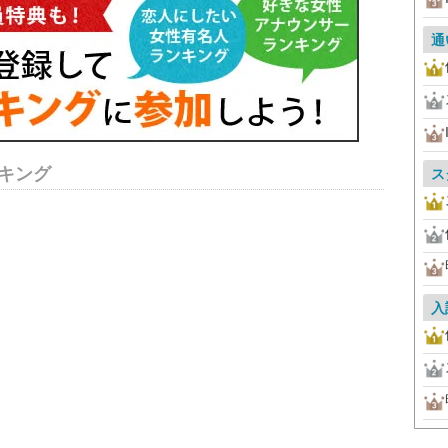
通
キング
ス
入