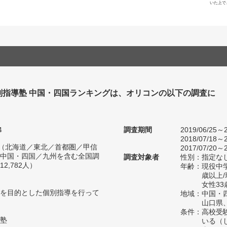
いた上で
別指導塾 中国・四国ランキングは、オリコンの以下の調査に
。
4
調査期間
2019/06/25～2
2018/07/18～2
人（北海道／東北／首都圏／甲信
2017/07/20～2
中国・四国／九州を含む全国調
調査対象者
性別：指定な
2,782人）
年齢：現役中学
歳以上
女性33
を目的とした個別指導を行って
地域：中国・
山口県
条件：高校受
塾
いる（