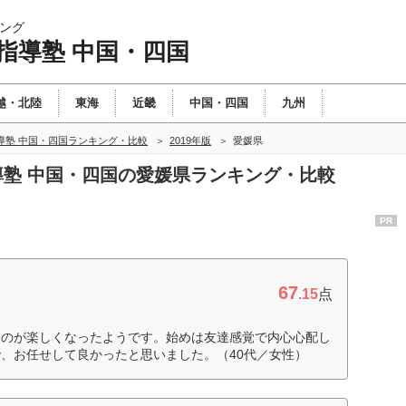
ング
指導塾 中国・四国
越・北陸
東海
近畿
中国・四国
九州
導塾 中国・四国ランキング・比較
2019年版
愛媛県
指導塾 中国・四国の愛媛県ランキング・比較
PR
67
.15
点
るのが楽しくなったようです。始めは友達感覚で内心心配し
、お任せして良かったと思いました。（40代／女性）