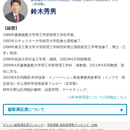
（非常勤）
鈴木秀男
【経歴】
1989年慶應義塾大学理工学部管理工学科卒業。
1992年ロチェスター大学経営大学院修士課程修了。
1996年東京工業大学大学院理工学研究科博士課程経営工学専攻修了。博士（工
学）取得。
1996年筑波大学社会工学系・講師。2002年6月同助教授。
2008年4月慶應義塾大学理工学部管理工学科・准教授。2011年4月同教授、現
在に至る。
2023年4月内閣府 科学技術・イノベーション推進事務局参事官（インフラ・防
災担当）付上席科学技術政策フェロー（非常勤）
研究分野は応用統計解析、品質管理、マーケティング。
≫鈴木研究室についての詳細はこちら
顧客満足度について
オリコン顧客満足度ランキング
高校受験 個別指導塾ランキング・比較