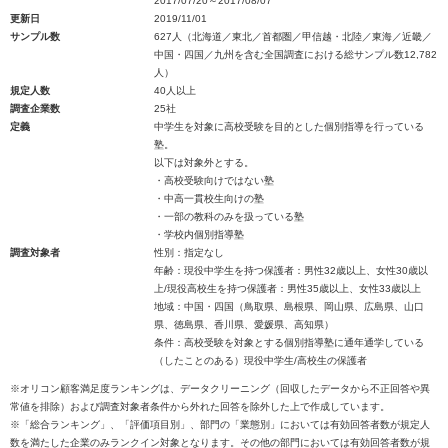
2017/07/20～2017/08/07
更新日
2019/11/01
サンプル数
627人（北海道／東北／首都圏／甲信越・北陸／東海／近畿／
中国・四国／九州を含む全国調査における総サンプル数12,782
人）
規定人数
40人以上
調査企業数
25社
定義
中学生を対象に高校受験を目的とした個別指導を行っている
塾。
以下は対象外とする。
・高校受験向けではない塾
・中高一貫校生向けの塾
・一部の教科のみを扱っている塾
・学校内個別指導塾
調査対象者
性別：指定なし
年齢：現役中学生を持つ保護者：男性32歳以上、女性30歳以
上/現役高校生を持つ保護者：男性35歳以上、女性33歳以上
地域：中国・四国（鳥取県、島根県、岡山県、広島県、山口
県、徳島県、香川県、愛媛県、高知県）
条件：高校受験を対象とする個別指導塾に通年通学している
（したことのある）現役中学生/高校生の保護者
※オリコン顧客満足度ランキングは、データクリーニング（回収したデータから不正回答や異
常値を排除）および調査対象者条件から外れた回答を除外した上で作成しています。
※「総合ランキング」、「評価項目別」、部門の「業態別」においては有効回答者数が規定人
数を満たした企業のみランクイン対象となります。その他の部門においては有効回答者数が規