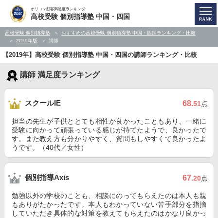
オリコン顧客満足度ランキング
高校受験 個別指導塾 中国・四国
高校受験 個別指導塾
おすすめの高校受験 個別指導塾 中国・四国ランキング・比較
2019年版
講師
【2019年】高校受験 個別指導塾 中国・四国の講師ランキング・比較
講師 満足度ランキング
スクールIE
68
.51
点
担当の先生が子供ととても相性が良かったこともあり、一緒に
受験に向かって頑張っている感じが持てたようで、良かったで
す。また教え方も分かりやすく、質問もしやすくて良かったよ
うです。（40代／女性）
個別指導Axis
67
.20
点
勉強以外の学校のことも、相談にのってもらえたのは本人も親
もありがたかったです。本人もわかっていない苦手部分を指摘
していただき具体的な対策を教えてもらえたのはかなり良かっ