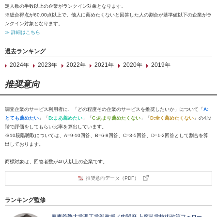
定人数の半数以上の企業がランクイン対象となります。
※総合得点が60.00点以上で、他人に薦めたくないと回答した人の割合が基準値以下の企業がラ
ンクイン対象となります。
≫ 詳細はこちら
過去ランキング
2024年
2023年
2022年
2021年
2020年
2019年
推奨意向
調査企業のサービス利用者に、「どの程度その企業のサービスを推奨したいか」について「
A:
とても薦めたい
」「
B:まあ薦めたい
」「
C:あまり薦めたくない
」「
D:全く薦めたくない
」の4段
階で評価をしてもらい比率を算出しています。
※10段階聴取については、A=9-10回答、B=6-8回答、C=3-5回答、D=1-2回答として割合を算
出しております。
商標対象は、回答者数が40人以上の企業です。
推奨意向データ（PDF）
ランキング監修
慶應義塾大学理工学部教授／内閣府 上席科学技術政策フェロー