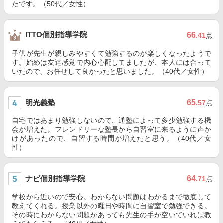
たです。（50代／女性）
ITTO個別指導学院
66
.41
点
子供が先生が親しみやすくて勉強するのが楽しくなったようで
す。始めは友達感覚で内心心配してましたが、本人には合って
いたので、お任せして良かったと思いました。（40代／女性）
明光義塾
65
.57
点
自宅ではあまり勉強しないので、通塾によって多少勉強する機
会が増えた。フレンドリーな塾長から自習室に来るように声か
けがあったので、自習する時間が増えたと思う。（40代／女
性）
ナビ個別指導学院
64
.71
点
学校から近いので安心。わからない問題はわかるまで徹底して
教えてくれる。授業以外の曜日や時間に自習室で勉強できる。
その時にわからない問題があっても先生の手が空いていれば教