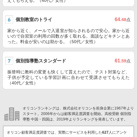
えてもらえる。（40代／女性）
個別教室のトライ
64
.48
点
家から近く、メールで入退室が知らされるので安心。家から近
いので自習室の利用の回数が多く取れる。面談などキチンとあ
った。料金が安いのは助かる。（50代／女性）
個別指導塾スタンダード
61
.59
点
振替時に教科の変更も快くして貰えたので、テスト対策など、
子供が予定している学習計画に合わせて受講させてもらえた
（40代／女性）
オリコンランキングは、株式会社オリコンを前身企業に1967年より
スタート。2006年からは顧客満足度調査を開始。高校受験 個別指
導塾 中国・四国は、2019年よりランキングを発表しています。
オリコン顧客満足度調査では、実際にサービスを利用した
627
人にアンケ