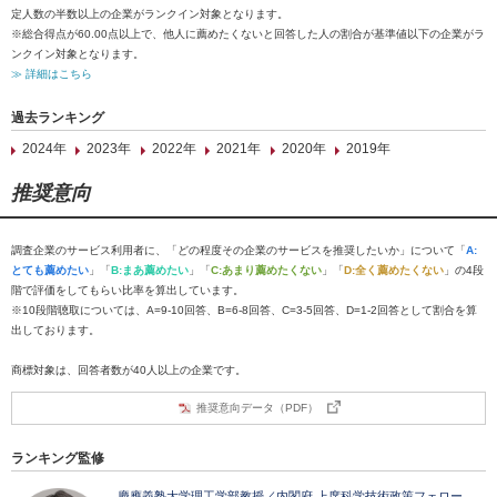
定人数の半数以上の企業がランクイン対象となります。
※総合得点が60.00点以上で、他人に薦めたくないと回答した人の割合が基準値以下の企業がラ
ンクイン対象となります。
≫ 詳細はこちら
過去ランキング
2024年
2023年
2022年
2021年
2020年
2019年
推奨意向
調査企業のサービス利用者に、「どの程度その企業のサービスを推奨したいか」について「
A:
とても薦めたい
」「
B:まあ薦めたい
」「
C:あまり薦めたくない
」「
D:全く薦めたくない
」の4段
階で評価をしてもらい比率を算出しています。
※10段階聴取については、A=9-10回答、B=6-8回答、C=3-5回答、D=1-2回答として割合を算
出しております。
商標対象は、回答者数が40人以上の企業です。
推奨意向データ（PDF）
ランキング監修
慶應義塾大学理工学部教授／内閣府 上席科学技術政策フェロー