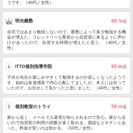
うです。（40代／女性）
明光義塾
60
.76
点
自宅ではあまり勉強しないので、通塾によって多少勉強する機
会が増えた。フレンドリーな塾長から自習室に来るように声か
けがあったので、自習する時間が増えたと思う。（40代／女
性）
ITTO個別指導学院
60
.08
点
子供が先生が親しみやすくて勉強するのが楽しくなったようで
す。始めは友達感覚で内心心配してましたが、本人には合って
いたので、お任せして良かったと思いました。（40代／女性）
個別教室のトライ
59
.18
点
家から近く、メールで入退室が知らされるので安心。家から近
いので自習室の利用の回数が多く取れる。面談などキチンとあ
った。料金が安いのは助かる。（50代／女性）