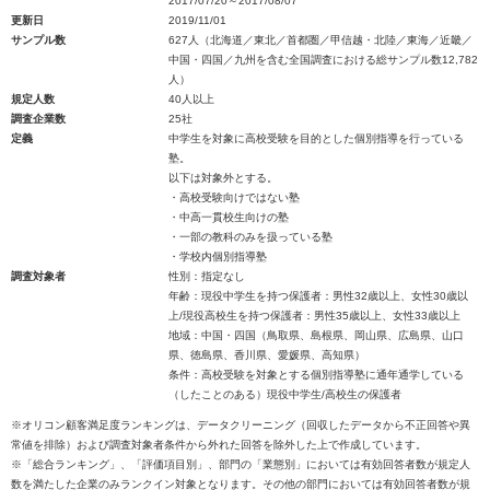
2017/07/20～2017/08/07
更新日
2019/11/01
サンプル数
627人（北海道／東北／首都圏／甲信越・北陸／東海／近畿／
中国・四国／九州を含む全国調査における総サンプル数12,782
人）
規定人数
40人以上
調査企業数
25社
定義
中学生を対象に高校受験を目的とした個別指導を行っている
塾。
以下は対象外とする。
・高校受験向けではない塾
・中高一貫校生向けの塾
・一部の教科のみを扱っている塾
・学校内個別指導塾
調査対象者
性別：指定なし
年齢：現役中学生を持つ保護者：男性32歳以上、女性30歳以
上/現役高校生を持つ保護者：男性35歳以上、女性33歳以上
地域：中国・四国（鳥取県、島根県、岡山県、広島県、山口
県、徳島県、香川県、愛媛県、高知県）
条件：高校受験を対象とする個別指導塾に通年通学している
（したことのある）現役中学生/高校生の保護者
※オリコン顧客満足度ランキングは、データクリーニング（回収したデータから不正回答や異
常値を排除）および調査対象者条件から外れた回答を除外した上で作成しています。
※「総合ランキング」、「評価項目別」、部門の「業態別」においては有効回答者数が規定人
数を満たした企業のみランクイン対象となります。その他の部門においては有効回答者数が規