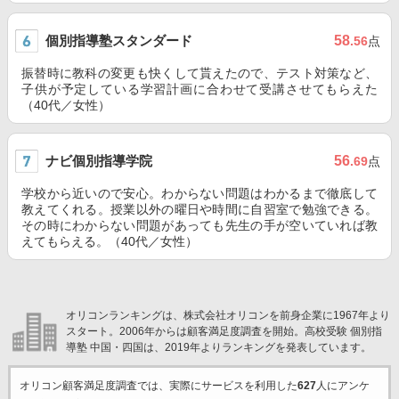
個別指導塾スタンダード
58
.56
点
振替時に教科の変更も快くして貰えたので、テスト対策など、
子供が予定している学習計画に合わせて受講させてもらえた
（40代／女性）
ナビ個別指導学院
56
.69
点
学校から近いので安心。わからない問題はわかるまで徹底して
教えてくれる。授業以外の曜日や時間に自習室で勉強できる。
その時にわからない問題があっても先生の手が空いていれば教
えてもらえる。（40代／女性）
オリコンランキングは、株式会社オリコンを前身企業に1967年より
スタート。2006年からは顧客満足度調査を開始。高校受験 個別指
導塾 中国・四国は、2019年よりランキングを発表しています。
オリコン顧客満足度調査では、実際にサービスを利用した
627
人にアンケ