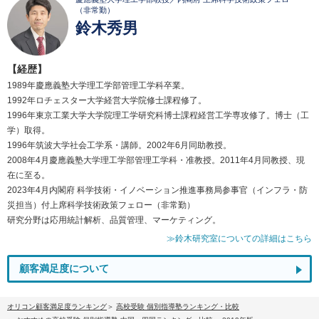
（非常勤）
鈴木秀男
【経歴】
1989年慶應義塾大学理工学部管理工学科卒業。
1992年ロチェスター大学経営大学院修士課程修了。
1996年東京工業大学大学院理工学研究科博士課程経営工学専攻修了。博士（工
学）取得。
1996年筑波大学社会工学系・講師。2002年6月同助教授。
2008年4月慶應義塾大学理工学部管理工学科・准教授。2011年4月同教授、現
在に至る。
2023年4月内閣府 科学技術・イノベーション推進事務局参事官（インフラ・防
災担当）付上席科学技術政策フェロー（非常勤）
研究分野は応用統計解析、品質管理、マーケティング。
≫鈴木研究室についての詳細はこちら
顧客満足度について
オリコン顧客満足度ランキング
高校受験 個別指導塾ランキング・比較