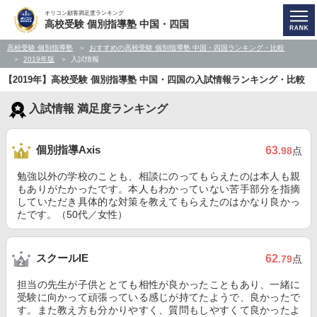
オリコン顧客満足度ランキング
高校受験 個別指導塾 中国・四国
高校受験 個別指導塾
おすすめの高校受験 個別指導塾 中国・四国ランキング・比較
2019年版
入試情報
【2019年】高校受験 個別指導塾 中国・四国の入試情報ランキング・比較
入試情報 満足度ランキング
個別指導Axis
63
.98
点
勉強以外の学校のことも、相談にのってもらえたのは本人も親
もありがたかったです。本人もわかっていない苦手部分を指摘
していただき具体的な対策を教えてもらえたのはかなり良かっ
たです。（50代／女性）
スクールIE
62
.79
点
担当の先生が子供ととても相性が良かったこともあり、一緒に
受験に向かって頑張っている感じが持てたようで、良かったで
す。また教え方も分かりやすく、質問もしやすくて良かったよ