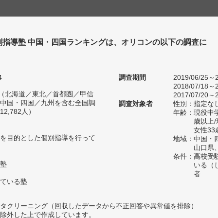
別指導塾 中国・四国ランキングは、オリコンの以下の調査に
。
4
調査期間
2019/06/25～2
2018/07/18～2
人（北海道／東北／首都圏／甲信
2017/07/20～2
中国・四国／九州を含む全国調
調査対象者
性別：指定な
2,782人）
年齢：現役中学
歳以上
女性33
を目的とした個別指導を行って
地域：中国・
山口県
条件：高校受
塾
いる（
者
ている塾
タクリーニング（回収したデータから不正回答や異常値を排除）
除外した上で作成しています。