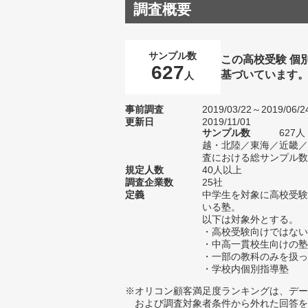
調査概要
サンプル数
この高校受験 個
627
基づいています
人
事前調査
2019/03/22～2019/06/2
更新日
2019/11/01
サンプル数
627
越・北陸／東海／近畿／
査における総サンプル数1
規定人数
40人以上
調査企業数
25社
定義
中学生を対象に高校受験
いる塾。
以下は対象外とする。
・高校受験向けではない
・中高一貫校生向けの塾
・一部の教科のみを扱っ
・学校内個別指導塾
※オリコン顧客満足度ランキングは、デー
および調査対象者条件から外れた回答を