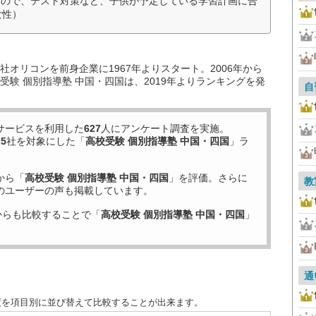
たので、テスト対策など、子供が予定している学習計画に合
女性）
オリコンを前身企業に1967年よりスタート。2006年から
験 個別指導塾 中国・四国は、2019年よりランキングを発
自
サービスを利用した
627
人にアンケート調査を実施。
25
社を対象にした「
高校受験 個別指導塾 中国・四国
」ラ
から「
高校受験 個別指導塾 中国・四国
」を評価。さらに
教
のユーザーの声も掲載しています。
からも比較することで「
高校受験 個別指導塾 中国・四国
」
通
度を項目別に並び替えて比較することが出来ます。