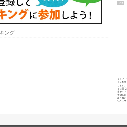
PR
キング
当サイト
らの配置
ります。
とは固く
当サイト
作成した
出された
いた上で