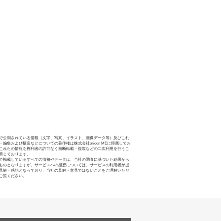
で公開されている情報（文字、写真、イラスト、画像データ等）及びこれ
・編集および構造などについての著作権は株式会社oricon MEに帰属してお
これらの情報を権利者の許可なく無断転載・複製などの二次利用を行うこ
禁じております。
で掲載しているすべての情報やデータは、当社の調査に基づいた結果から
ものとなりますが、サービスへの感想については、サービスの利用者が提
見解・感想となっており、当社の見解・意見ではないことをご理解いただ
ご覧ください。