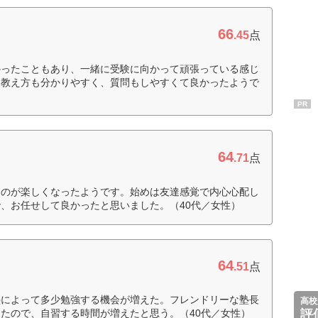
66
.45
点
かったこともあり、一緒に受験に向かって頑張っている感じ
た教え方も分かりやすく、質問もしやすくて良かったようで
PR
64
.71
点
るのが楽しくなったようです。始めは友達感覚で内心心配し
、お任せして良かったと思いました。（40代／女性）
64
.51
点
塾によって多少勉強する機会が増えた。フレンドリーな塾長
高校
たので、自習する時間が増えたと思う。（40代／女性）
評