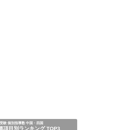
受験 個別指導塾 中国・四国
価項目別ランキング TOP3