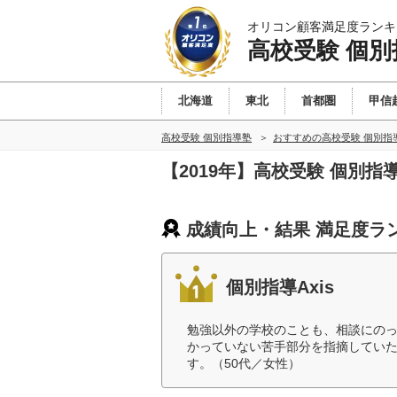
オリコン顧客満足度ランキ
高校受験 個別
北海道
東北
首都圏
甲信
高校受験 個別指導塾
おすすめの高校受験 個別指
【2019年】高校受験 個別
成績向上・結果 満足度ラ
個別指導Axis
勉強以外の学校のことも、相談にの
かっていない苦手部分を指摘してい
す。（50代／女性）