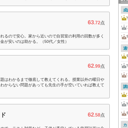
成
63
.72
点
されるので安心。家から近いので自習室の利用の回数が多く
金が安いのは助かる。（50代／女性）
適
62
.99
点
問題はわかるまで徹底して教えてくれる。授業以外の曜日や
にわからない問題があっても先生の手が空いていれば教えて
講
62
ード
.58
点
カ