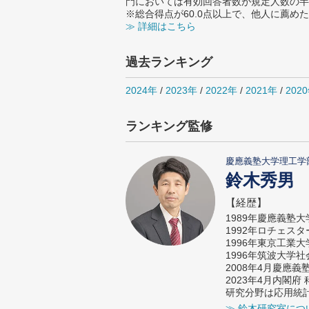
門においては有効回答者数が規定人数の半
※総合得点が60.0点以上で、他人に薦
≫ 詳細はこちら
過去ランキング
2024年
/
2023年
/
2022年
/
2021年
/
202
ランキング監修
慶應義塾大学理工学
鈴木秀男
【経歴】
1989年慶應義塾
1992年ロチェス
1996年東京工業
1996年筑波大学
2008年4月慶應
2023年4月内閣
研究分野は応用統
≫ 鈴木研究室につ