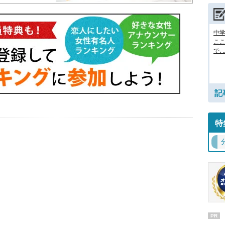
中
ここ
で､..
記
特
PR