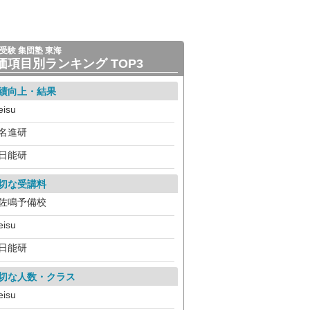
受験 集団塾 東海
価項目別ランキング TOP3
績向上・結果
eisu
名進研
日能研
切な受講料
佐鳴予備校
eisu
日能研
切な人数・クラス
eisu