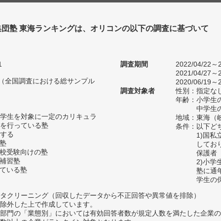
集団塾 東海ランキングは、オリコンの以下の調査に基づいて
1
調査期間
2022/04/22～2
2021/04/27～2
人（全国調査における総サンプル
2020/06/19～2
調査対象者
性別：指定な
年齢：小学生の
中学生の
学生を対象に一定のカリキュラ
地域：東海（
を行っている塾
条件：以下ど
する
1)国
の塾
してお
高校受験向けの塾
保護者
い補習塾
2)小
っている塾
塾に通
学生の
タクリーニング（回収したデータから不正回答や異常値を排除）
除外した上で作成しています。
部門の「業態別」においては有効回答者数が規定人数を満たした企業の