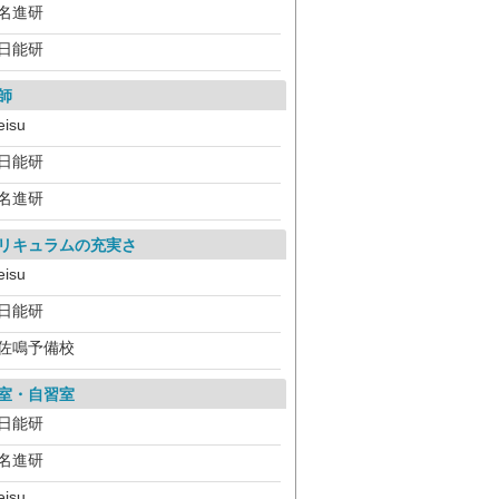
名進研
日能研
師
eisu
日能研
名進研
リキュラムの充実さ
eisu
日能研
佐鳴予備校
室・自習室
日能研
名進研
eisu