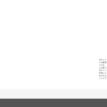
当サイト
らの配置
ります。
とは固く
当サイト
作成した
出された
いた上で