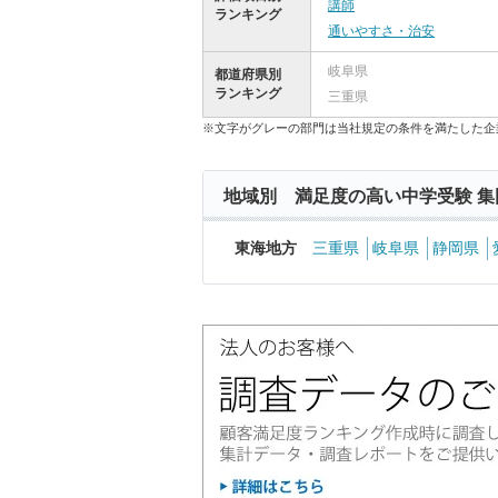
講師
ランキング
通いやすさ・治安
岐阜県
都道府県別
ランキング
三重県
※文字がグレーの部門は当社規定の条件を満たした企
地域別 満足度の高い中学受験 集
東海地方
三重県
岐阜県
静岡県