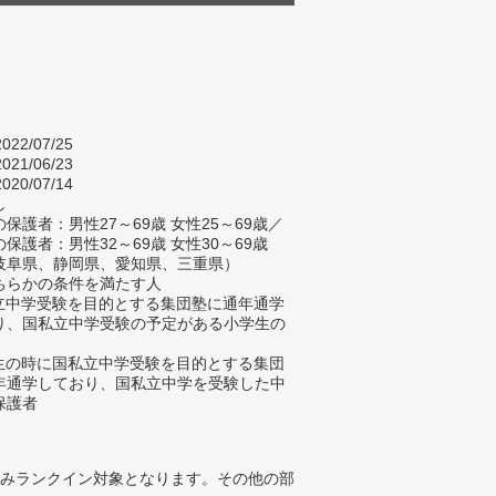
022/07/25
021/06/23
020/07/14
し
保護者：男性27～69歳 女性25～69歳／
保護者：男性32～69歳 女性30～69歳
岐阜県、静岡県、愛知県、三重県）
ちらかの条件を満たす人
私立中学受験を目的とする集団塾に通年通学
り、国私立中学受験の予定がある小学生の
学生の時に国私立中学受験を目的とする集団
年通学しており、国私立中学を受験した中
保護者
みランクイン対象となります。その他の部