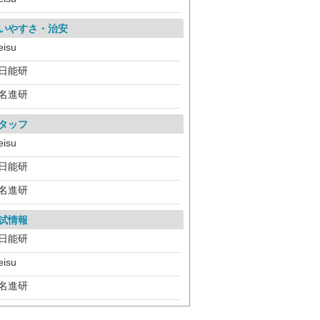
いやすさ・治安
eisu
日能研
名進研
タッフ
eisu
日能研
名進研
試情報
日能研
eisu
名進研