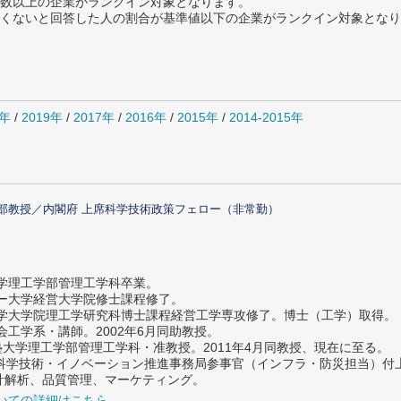
数以上の企業がランクイン対象となります。
めたくないと回答した人の割合が基準値以下の企業がランクイン対象とな
0年
/
2019年
/
2017年
/
2016年
/
2015年
/
2014-2015年
部教授／内閣府 上席科学技術政策フェロー（非常勤）
大学理工学部管理工学科卒業。
ター大学経営大学院修士課程修了。
大学大学院理工学研究科博士課程経営工学専攻修了。博士（工学）取得。
社会工学系・講師。2002年6月同助教授。
義塾大学理工学部管理工学科・准教授。2011年4月同教授、現在に至る。
府 科学技術・イノベーション推進事務局参事官（インフラ・防災担当）
計解析、品質管理、マーケティング。
いての詳細はこちら