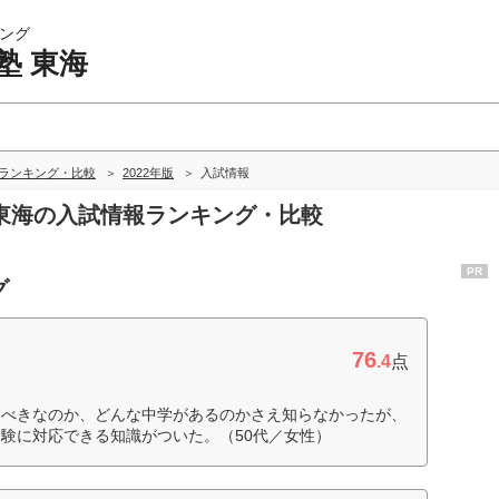
ング
塾 東海
海ランキング・比較
2022年版
入試情報
塾 東海の入試情報ランキング・比較
PR
グ
76
.4
点
すべきなのか、どんな中学があるのかさえ知らなかったが、
験に対応できる知識がついた。（50代／女性）