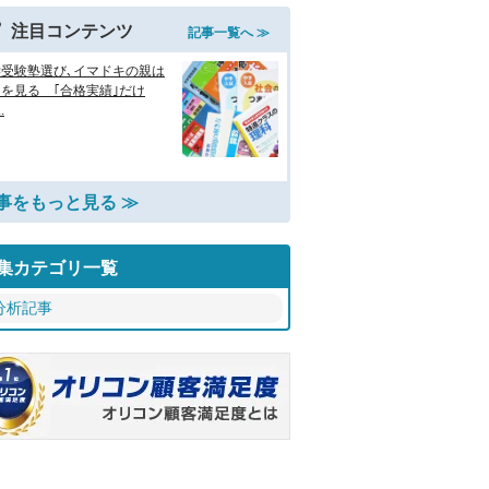
注目コンテンツ
記事一覧へ ≫
学受験塾選び､イマドキの親は
を見る ｢合格実績｣だけ
.
事をもっと見る ≫
集カテゴリ一覧
分析記事