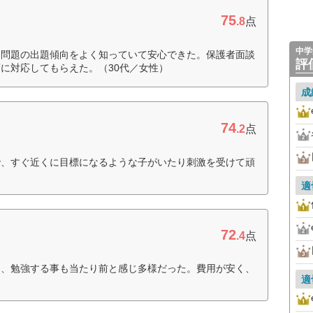
75
.8
点
中学
た問題の出題傾向をよく知っていて安心できた。保護者面談
評
に対応してもらえた。（30代／女性）
成
74
.2
点
で、すぐ近くに目標になるような子がいたり刺激を受けて頑
適
72
.4
点
え、勉強する事も当たり前と感じ多様だった。費用が安く、
適