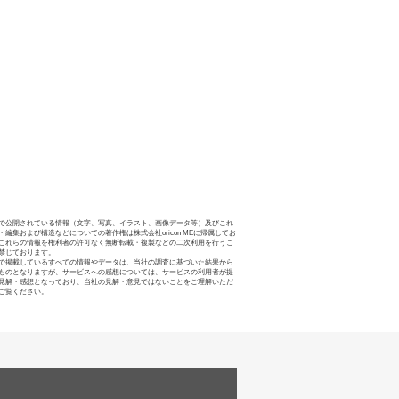
で公開されている情報（文字、写真、イラスト、画像データ等）及びこれ
・編集および構造などについての著作権は株式会社oricon MEに帰属してお
これらの情報を権利者の許可なく無断転載・複製などの二次利用を行うこ
禁じております。
で掲載しているすべての情報やデータは、当社の調査に基づいた結果から
ものとなりますが、サービスへの感想については、サービスの利用者が提
見解・感想となっており、当社の見解・意見ではないことをご理解いただ
ご覧ください。