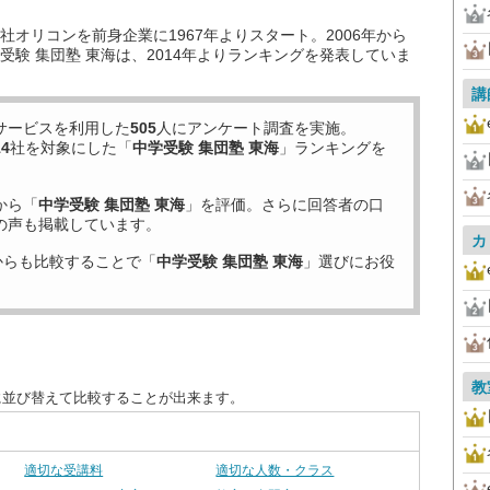
オリコンを前身企業に1967年よりスタート。2006年から
験 集団塾 東海は、2014年よりランキングを発表していま
講
サービスを利用した
505
人にアンケート調査を実施。
14
社を対象にした「
中学受験 集団塾 東海
」ランキングを
から「
中学受験 集団塾 東海
」を評価。さらに回答者の口
の声も掲載しています。
カ
からも比較することで「
中学受験 集団塾 東海
」選びにお役
教
に並び替えて比較することが出来ます。
適切な受講料
適切な人数・クラス