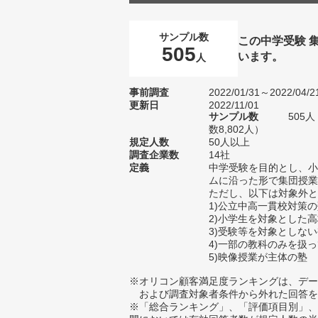
サンプル数
この中学受験 
505
います。
人
事前調査
2022/01/31～2022/04/2
更新日
2022/11/01
サンプル数
505
数8,802人）
規定人数
50人以上
調査企業数
14社
定義
中学受験を目的とし、小
ムに沿った形で集団授業
ただし、以下は対象外と
1)公立中高一貫校対策
2)小学生を対象とした
3)受験等を対象としな
4)一部の教科のみを扱
5)映像授業が主体の塾
※オリコン顧客満足度ランキングは、デー
および調査対象者条件から外れた回答を
※「総合ランキング」、「評価項目別」、