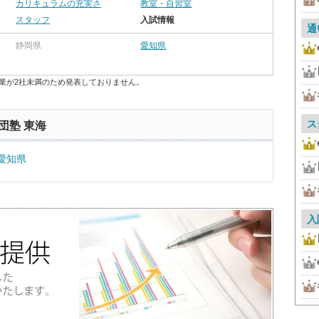
カリキュラムの充実さ
教室・自習室
スタッフ
入試情報
通
静岡県
愛知県
業が2社未満のため発表しておりません。
ス
団塾 東海
愛知県
入