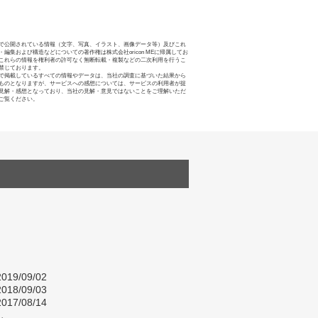
で公開されている情報（文字、写真、イラスト、画像データ等）及びこれ
・編集および構造などについての著作権は株式会社oricon MEに帰属してお
これらの情報を権利者の許可なく無断転載・複製などの二次利用を行うこ
禁じております。
で掲載しているすべての情報やデータは、当社の調査に基づいた結果から
ものとなりますが、サービスへの感想については、サービスの利用者が提
見解・感想となっており、当社の見解・意見ではないことをご理解いただ
ご覧ください。
019/09/02
018/09/03
017/08/14
し