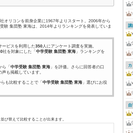
オリコンを前身企業に1967年よりスタート。2006年から
講
験 集団塾 東海は、2014年よりランキングを発表していま
サービスを利用した
350
人にアンケート調査を実施。
10
社を対象にした「
中学受験 集団塾 東海
」ランキングを
カ
から「
中学受験 集団塾 東海
」を評価。さらに回答者の口
の声も掲載しています。
からも比較することで「
中学受験 集団塾 東海
」選びにお役
自
に並び替えて比較することが出来ます。