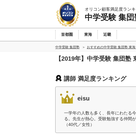
オリコン顧客満足度ランキ
中学受験 集団
首都圏
東海
近畿
中学受験 集団塾
おすすめの中学受験 集団塾 東
【2019年】中学受験 集団
講師 満足度ランキング
eisu
一学年の人数も多く、長年にわたる
る。先生が熱心。受験勉強する仲間
（40代／女性）