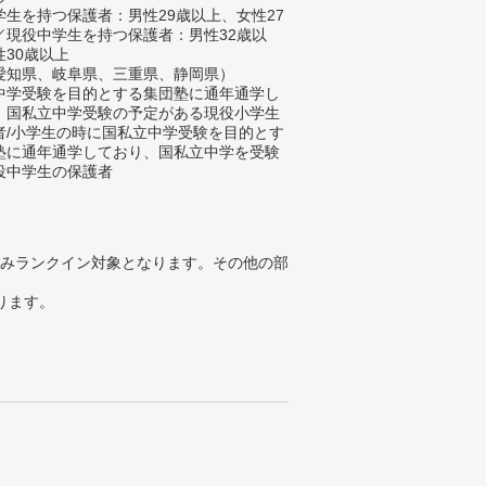
生を持つ保護者：男性29歳以上、女性27
／現役中学生を持つ保護者：男性32歳以
性30歳以上
愛知県、岐阜県、三重県、静岡県）
中学受験を目的とする集団塾に通年通学し
、国私立中学受験の予定がある現役小学生
者/小学生の時に国私立中学受験を目的とす
塾に通年通学しており、国私立中学を受験
役中学生の保護者
みランクイン対象となります。その他の部
ります。