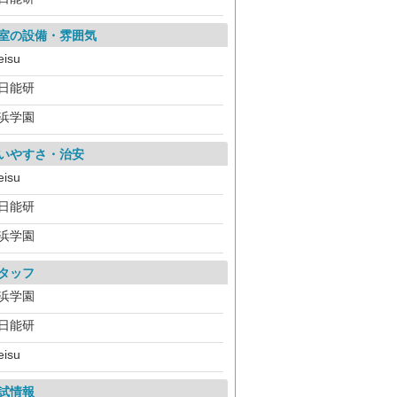
室の設備・雰囲気
eisu
日能研
浜学園
いやすさ・治安
eisu
日能研
浜学園
タッフ
浜学園
日能研
eisu
試情報