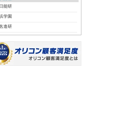
日能研
浜学園
名進研