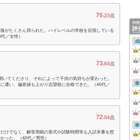
75
.23
点
中学
評
刺激がたくさん得られた。ハイレベルの学校を目指している
0代／女性）
成
73
.64
点
開いてくださり、それによって子供の気持ちが変わった。
適
に通い、偏差値も上がり志望校に合格できた。（40代／
72
.04
点
適
題だけでなく、解答用紙の形式や試験時間等も入試本番を想
かった。（40代／男性）