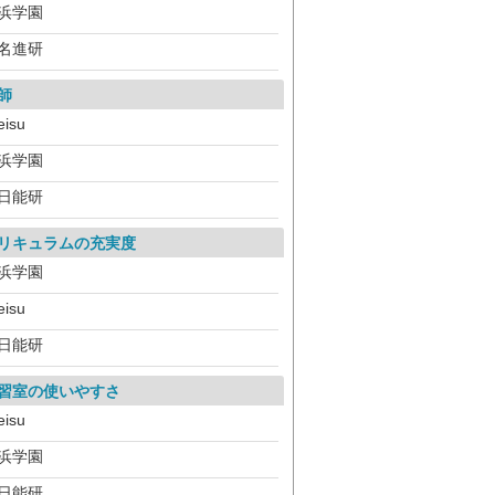
浜学園
名進研
師
eisu
浜学園
日能研
リキュラムの充実度
浜学園
eisu
日能研
習室の使いやすさ
eisu
浜学園
日能研