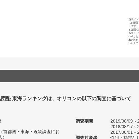
当サイト
らの配置
ります。
とは固く
当サイト
作成した
出された
いた上で
集団塾 東海ランキングは、オリコンの以下の調査に基づいて
8
調査期間
2019/08/09～2
2018/08/17～2
人（首都圏・東海・近畿調査にお
2017/08/01～2
人）
調査対象者
性別：指定な