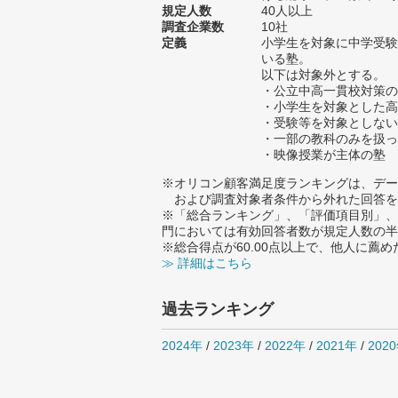
規定人数
40人以上
調査企業数
10社
定義
小学生を対象に中学受験
いる塾。
以下は対象外とする。
・公立中高一貫校対策の
・小学生を対象とした高
・受験等を対象としない
・一部の教科のみを扱っ
・映像授業が主体の塾
※オリコン顧客満足度ランキングは、デー
および調査対象者条件から外れた回答を
※「総合ランキング」、「評価項目別」、
門においては有効回答者数が規定人数の半
※総合得点が60.00点以上で、他人に
≫ 詳細はこちら
過去ランキング
2024年
/
2023年
/
2022年
/
2021年
/
202