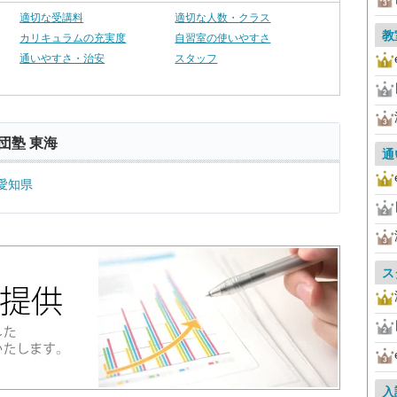
適切な受講料
適切な人数・クラス
教
カリキュラムの充実度
自習室の使いやすさ
通いやすさ・治安
スタッフ
団塾 東海
通
愛知県
ス
入