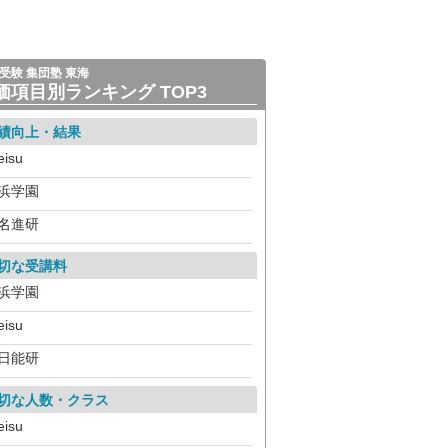
受験 集団塾 東海
価項目別ランキング TOP3
績向上・結果
eisu
浜学園
名進研
切な受講料
浜学園
eisu
日能研
切な人数・クラス
eisu