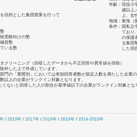
年齢：現役小学
歳以上
を目的とした集団授業を行って
上、女
地域：東海（
条件：国私立
塾
ており
校受験向けの塾
の保護
補習塾
る集団
ている塾
した現
タクリーニング（回収したデータから不正回答や異常値を排除）
除外した上で作成しています。
部門の「業態別」においては有効回答者数が規定人数を満たした企業の
数以上の企業がランクイン対象となります。
薦めたくないと回答した人の割合が基準値以下の企業がランクイン対象とな
0年
/
2019年
/
2017年
/
2016年
/
2015年
/
2014-2015年