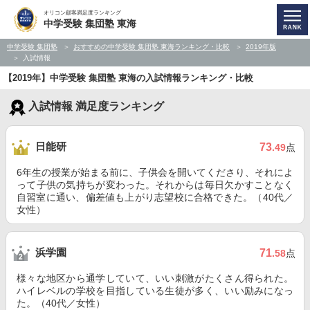
オリコン顧客満足度ランキング
中学受験 集団塾 東海
中学受験 集団塾
おすすめの中学受験 集団塾 東海ランキング・比較
2019年版
入試情報
【2019年】中学受験 集団塾 東海の入試情報ランキング・比較
入試情報 満足度ランキング
日能研
73
.49
点
6年生の授業が始まる前に、子供会を開いてくださり、それによ
って子供の気持ちが変わった。それからは毎日欠かすことなく
自習室に通い、偏差値も上がり志望校に合格できた。（40代／
女性）
浜学園
71
.58
点
様々な地区から通学していて、いい刺激がたくさん得られた。
ハイレベルの学校を目指している生徒が多く、いい励みになっ
た。（40代／女性）