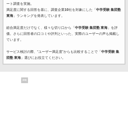
ート調査を実施。
満足度に関する回答を基に、調査企業
10
社を対象にした「
中学受験 集団塾
東海
」ランキングを発表しています。
総合満足度だけでなく、様々な切り口から「
中学受験 集団塾 東海
」を評
価。さらに回答者の口コミや評判といった、実際のユーザーの声も掲載し
ています。
サービス検討の際、“ユーザー満足度”からも比較することで「
中学受験 集
団塾 東海
」選びにお役立てください。
PR