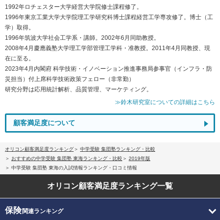
1992年ロチェスター大学経営大学院修士課程修了。
1996年東京工業大学大学院理工学研究科博士課程経営工学専攻修了。博士（工
学）取得。
1996年筑波大学社会工学系・講師。2002年6月同助教授。
2008年4月慶應義塾大学理工学部管理工学科・准教授。2011年4月同教授、現
在に至る。
2023年4月内閣府 科学技術・イノベーション推進事務局参事官（インフラ・防
災担当）付上席科学技術政策フェロー（非常勤）
研究分野は応用統計解析、品質管理、マーケティング。
≫鈴木研究室についての詳細はこちら
顧客満足度について
オリコン顧客満足度ランキング
中学受験 集団塾ランキング・比較
おすすめの中学受験 集団塾 東海ランキング・比較
2019年版
中学受験 集団塾 東海の入試情報ランキング・口コミ情報
オリコン顧客満足度
ランキング一覧
保険
関連ランキング