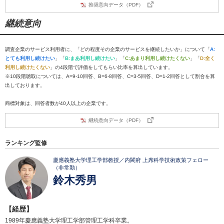
推奨意向データ（PDF）
継続意向
調査企業のサービス利用者に、「どの程度その企業のサービスを継続したいか」について「
A:
とても利用し続けたい
」「
B:まあ利用し続けたい
」「
C:あまり利用し続けたくない
」「
D:全く
利用し続けたくない
」の4段階で評価をしてもらい比率を算出しています。
※10段階聴取については、A=9-10回答、B=6-8回答、C=3-5回答、D=1-2回答として割合を算
出しております。
商標対象は、回答者数が40人以上の企業です。
継続意向データ（PDF）
ランキング監修
慶應義塾大学理工学部教授／内閣府 上席科学技術政策フェロー
（非常勤）
鈴木秀男
【経歴】
1989年慶應義塾大学理工学部管理工学科卒業。