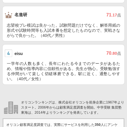
名進研
71
.17
点
志望校プレ模試は良かった。試験問題だけでなく、解答用紙の
形式や試験時間等も入試本番を想定したものなので、実戦さな
がらで良かった。（40代／男性）
70
eisu
.80
点
一学年の人数も多く、長年にわたる今までのデータがあるた
め、情報や指導内容に信頼性がある。先生が熱心。受験勉強す
る仲間がいて楽しく切磋琢磨できる。駅に近く、通塾しやす
い。（40代／女性）
オリコンランキングは、株式会社オリコンを前身企業に1967年より
スタート。2006年からは顧客満足度調査を開始。中学受験 集団塾
東海は、2014年よりランキングを発表しています。
オリコン顧客満足度調査では、実際にサービスを利用した
350
人にアンケ