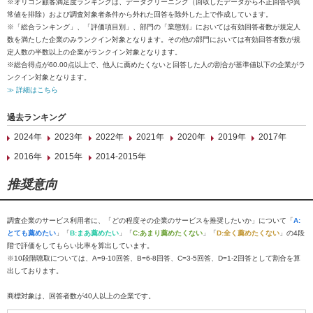
※オリコン顧客満足度ランキングは、データクリーニング（回収したデータから不正回答や異
常値を排除）および調査対象者条件から外れた回答を除外した上で作成しています。
※「総合ランキング」、「評価項目別」、部門の「業態別」においては有効回答者数が規定人
数を満たした企業のみランクイン対象となります。その他の部門においては有効回答者数が規
定人数の半数以上の企業がランクイン対象となります。
※総合得点が60.00点以上で、他人に薦めたくないと回答した人の割合が基準値以下の企業がラ
ンクイン対象となります。
≫ 詳細はこちら
過去ランキング
2024年
2023年
2022年
2021年
2020年
2019年
2017年
2016年
2015年
2014-2015年
推奨意向
調査企業のサービス利用者に、「どの程度その企業のサービスを推奨したいか」について「
A:
とても薦めたい
」「
B:まあ薦めたい
」「
C:あまり薦めたくない
」「
D:全く薦めたくない
」の4段
階で評価をしてもらい比率を算出しています。
※10段階聴取については、A=9-10回答、B=6-8回答、C=3-5回答、D=1-2回答として割合を算
出しております。
商標対象は、回答者数が40人以上の企業です。