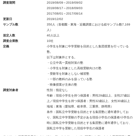
調査期間
2019/08/09～2019/09/02
2018/08/17～2018/09/03
2017/08/01～2017/08/14
更新日
2019/12/02
サンプル数
350人（首都圏・東海・近畿調査における総サンプル数7,169
人）
規定人数
40人以上
調査企業数
10社
定義
小学生を対象に中学受験を目的とした集団授業を行っている
塾。
以下は対象外とする。
・公立中高一貫校対策の塾
・小学生を対象とした高校受験向けの塾
・受験等を対象としない補習塾
・一部の教科のみを扱っている塾
・映像授業が主体の塾
調査対象者
性別：指定なし
年齢：現役小学生を持つ保護者：男性29歳以上、女性27歳以
上／現役中学生を持つ保護者：男性32歳以上、女性30歳以上
地域：東海（愛知県、岐阜県、三重県、静岡県）
条件：国私立中学受験を目的とする集団塾に通年通学してお
り、国私立中学受験の予定がある現役小学生の保護者/小学生の
時に国私立中学受験を目的とする集団塾に通年通学しており、
国私立中学を受験した現役中学生の保護者