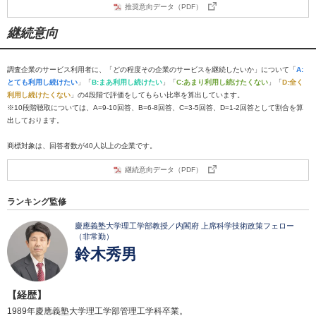
推奨意向データ（PDF）
継続意向
調査企業のサービス利用者に、「どの程度その企業のサービスを継続したいか」について「
A:
とても利用し続けたい
」「
B:まあ利用し続けたい
」「
C:あまり利用し続けたくない
」「
D:全く
利用し続けたくない
」の4段階で評価をしてもらい比率を算出しています。
※10段階聴取については、A=9-10回答、B=6-8回答、C=3-5回答、D=1-2回答として割合を算
出しております。
商標対象は、回答者数が40人以上の企業です。
継続意向データ（PDF）
ランキング監修
慶應義塾大学理工学部教授／内閣府 上席科学技術政策フェロー
（非常勤）
鈴木秀男
【経歴】
1989年慶應義塾大学理工学部管理工学科卒業。