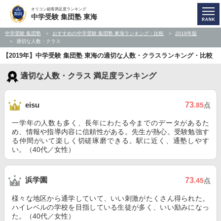
オリコン顧客満足度ランキング
中学受験 集団塾 東海
中学受験 集団塾
おすすめの中学受験 集団塾 東海ランキング・比較
2019年版
適切な人数・クラス
【2019年】中学受験 集団塾 東海の適切な人数・クラスランキング・比較
適切な人数・クラス 満足度ランキング
73
eisu
.85
点
一学年の人数も多く、長年にわたる今までのデータがあるた
め、情報や指導内容に信頼性がある。先生が熱心。受験勉強す
る仲間がいて楽しく切磋琢磨できる。駅に近く、通塾しやす
い。（40代／女性）
浜学園
73
.45
点
様々な地区から通学していて、いい刺激がたくさん得られた。
ハイレベルの学校を目指している生徒が多く、いい励みになっ
た。（40代／女性）