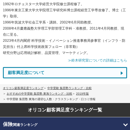
1992年ロチェスター大学経営大学院修士課程修了。
1996年東京工業大学大学院理工学研究科博士課程経営工学専攻修了。博士（工
学）取得。
1996年筑波大学社会工学系・講師。2002年6月同助教授。
2008年4月慶應義塾大学理工学部管理工学科・准教授。2011年4月同教授、現
在に至る。
2023年4月内閣府 科学技術・イノベーション推進事務局参事官（インフラ・防
災担当）付上席科学技術政策フェロー（非常勤）
研究分野は応用統計解析、品質管理、マーケティング。
≫鈴木研究室についての詳細はこちら
顧客満足度について
オリコン顧客満足度ランキング
中学受験 集団塾ランキング・比較
おすすめの中学受験 集団塾 東海ランキング・比較
2019年版
中学受験 集団塾 東海の適切な人数・クラスランキング・口コミ情報
オリコン顧客満足度
ランキング一覧
保険
関連ランキング