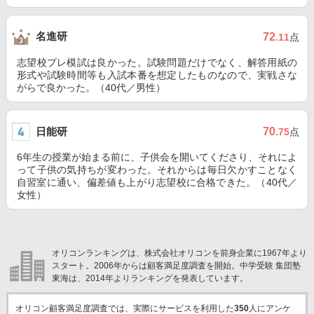
名進研
72
.11
点
志望校プレ模試は良かった。試験問題だけでなく、解答用紙の
形式や試験時間等も入試本番を想定したものなので、実戦さな
がらで良かった。（40代／男性）
日能研
70
.75
点
6年生の授業が始まる前に、子供会を開いてくださり、それによ
って子供の気持ちが変わった。それからは毎日欠かすことなく
自習室に通い、偏差値も上がり志望校に合格できた。（40代／
女性）
オリコンランキングは、株式会社オリコンを前身企業に1967年より
スタート。2006年からは顧客満足度調査を開始。中学受験 集団塾
東海は、2014年よりランキングを発表しています。
オリコン顧客満足度調査では、実際にサービスを利用した
350
人にアンケ