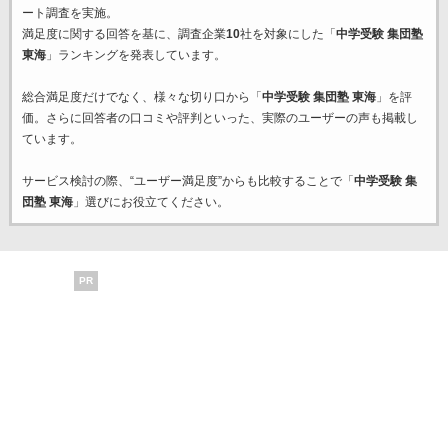
ート調査を実施。
満足度に関する回答を基に、調査企業
10
社を対象にした「
中学受験 集団塾
東海
」ランキングを発表しています。
総合満足度だけでなく、様々な切り口から「
中学受験 集団塾 東海
」を評
価。さらに回答者の口コミや評判といった、実際のユーザーの声も掲載し
ています。
サービス検討の際、“ユーザー満足度”からも比較することで「
中学受験 集
団塾 東海
」選びにお役立てください。
PR