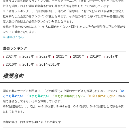
※オリコン顧客満足度ランキングは、データクリーニング（回収したデータから不正回答や異
常値を排除）および調査対象者条件から外れた回答を除外した上で作成しています。
※「総合ランキング」、「評価項目別」、部門の「業態別」においては有効回答者数が規定人
数を満たした企業のみランクイン対象となります。その他の部門においては有効回答者数が規
定人数の半数以上の企業がランクイン対象となります。
※総合得点が60.00点以上で、他人に薦めたくないと回答した人の割合が基準値以下の企業がラ
ンクイン対象となります。
≫ 詳細はこちら
過去ランキング
2024年
2023年
2022年
2021年
2020年
2019年
2017年
2016年
2015年
2014-2015年
推奨意向
調査企業のサービス利用者に、「どの程度その企業のサービスを推奨したいか」について「
A:
とても薦めたい
」「
B:まあ薦めたい
」「
C:あまり薦めたくない
」「
D:全く薦めたくない
」の4段
階で評価をしてもらい比率を算出しています。
※10段階聴取については、A=9-10回答、B=6-8回答、C=3-5回答、D=1-2回答として割合を算
出しております。
商標対象は、回答者数が40人以上の企業です。