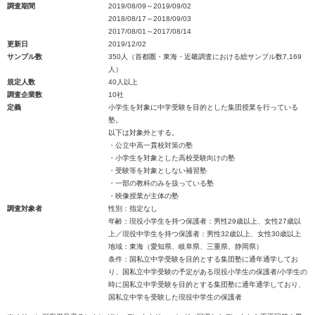
調査期間
2019/08/09～2019/09/02
2018/08/17～2018/09/03
2017/08/01～2017/08/14
更新日
2019/12/02
サンプル数
350人（首都圏・東海・近畿調査における総サンプル数7,169
人）
規定人数
40人以上
調査企業数
10社
定義
小学生を対象に中学受験を目的とした集団授業を行っている
塾。
以下は対象外とする。
・公立中高一貫校対策の塾
・小学生を対象とした高校受験向けの塾
・受験等を対象としない補習塾
・一部の教科のみを扱っている塾
・映像授業が主体の塾
調査対象者
性別：指定なし
年齢：現役小学生を持つ保護者：男性29歳以上、女性27歳以
上／現役中学生を持つ保護者：男性32歳以上、女性30歳以上
地域：東海（愛知県、岐阜県、三重県、静岡県）
条件：国私立中学受験を目的とする集団塾に通年通学してお
り、国私立中学受験の予定がある現役小学生の保護者/小学生の
時に国私立中学受験を目的とする集団塾に通年通学しており、
国私立中学を受験した現役中学生の保護者