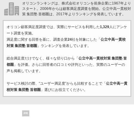
オリコンランキングは、株式会社オリコンを前身企業に1967年より
スタート。2006年からは顧客満足度調査を開始。公立中高一貫校対
策 集団塾 首都圏は、2017年よりランキングを発表しています。
オリコン顧客満足度調査では、実際にサービスを利用した
1,329
人にアンケ
ート調査を実施。
満足度に関する回答を基に、調査企業
24
社を対象にした「
公立中高一貫校
対策 集団塾 首都圏
」ランキングを発表しています。
総合満足度だけでなく、様々な切り口から「
公立中高一貫校対策 集団塾 首
都圏
」を評価。さらに回答者の口コミや評判といった、実際のユーザーの
声も掲載しています。
サービス検討の際、“ユーザー満足度”からも比較することで「
公立中高一貫
校対策 集団塾 首都圏
」選びにお役立てください。
PR