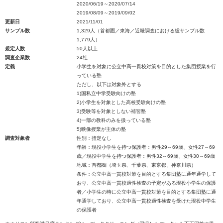
2020/06/19～2020/07/14
2019/08/09～2019/09/02
更新日
2021/11/01
サンプル数
1,329人（首都圏／東海／近畿調査における総サンプル数
1,779人）
規定人数
50人以上
調査企業数
24社
定義
小学生を対象に公立中高一貫校対策を目的とした集団授業を行
っている塾
ただし、以下は対象外とする
1)国私立中学受験向けの塾
2)小学生を対象とした高校受験向けの塾
3)受験等を対象としない補習塾
4)一部の教科のみを扱っている塾
5)映像授業が主体の塾
調査対象者
性別：指定なし
年齢：現役小学生を持つ保護者：男性29～69歳、女性27～69
歳／現役中学生を持つ保護者：男性32～69歳、女性30～69歳
地域：首都圏（埼玉県、千葉県、東京都、神奈川県）
条件：公立中高一貫校対策を目的とする集団塾に通年通学して
おり、公立中高一貫校適性検査の予定がある現役小学生の保護
者／小学生の時に公立中高一貫校対策を目的とする集団塾に通
年通学しており、公立中高一貫校適性検査を受けた現役中学生
の保護者