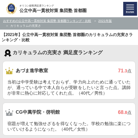
オリコン顧客満足度ランキング
公立中高一貫校対策 集団塾 首都圏
おすすめの公立中高一貫校対策 集団塾 首都圏ランキング・比較
2021年版
カリキュラムの充実さ
【2021年】公立中高一貫校対策 集団塾 首都圏のカリキュラムの充実さラ
ンキング・比較
カリキュラムの充実さ 満足度ランキング
あづま進学教室
71
.3
点
当初は中学受験は考えておらず、学力向上のために通っていた
が、通っている中で本人自らが受験をしたいと言った点。講師
が非常に熱心に対応してくれた点。（40代／男性）
CG中萬学院・啓明館
68
.8
点
宿題が増えて勉強せざるを得なくなった。学校の勉強に楽につ
いていけるようになった。（40代／女性）