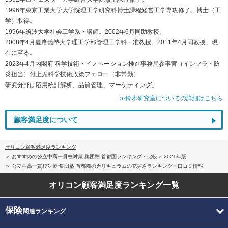
1996年東京工業大学大学院理工学研究科博士課程経営工学専攻修了。博士（工
学）取得。
1996年筑波大学社会工学系・講師。2002年6月同助教授。
2008年4月慶應義塾大学理工学部管理工学科・准教授。2011年4月同教授、現
在に至る。
2023年4月内閣府 科学技術・イノベーション推進事務局参事官（インフラ・防
災担当）付上席科学技術政策フェロー（非常勤）
研究分野は応用統計解析、品質管理、マーケティング。
≫鈴木研究室についての詳細はこちら
顧客満足度について
オリコン顧客満足度ランキング
おすすめの公立中高一貫校対策 集団塾 首都圏ランキング・比較
2021年版
公立中高一貫校対策 集団塾 首都圏のカリキュラムの充実さランキング・口コミ情報
オリコン顧客満足度
ランキング一覧
保険
関連ランキング