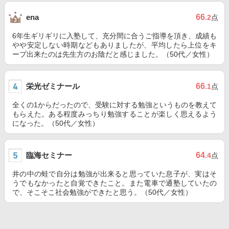
66
ena
.2
点
6年生ギリギリに入塾して、充分間に合うご指導を頂き、成績も
やや安定しない時期などもありましたが、平均したら上位をキ
ープ出来たのは先生方のお陰だと感じました。（50代／女性）
栄光ゼミナール
66
.1
点
全くの1からだったので、受験に対する勉強というものを教えて
もらえた。ある程度みっちり勉強することが楽しく思えるよう
になった。（50代／女性）
臨海セミナー
64
.4
点
井の中の蛙で自分は勉強が出来ると思っていた息子が、実はそ
うでもなかったと自覚できたこと。また電車で通塾していたの
で、そこそこ社会勉強ができたと思う。（50代／女性）