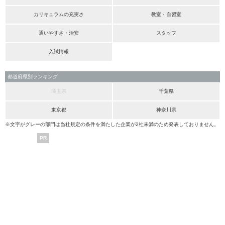
カリキュラムの充実さ
教室・自習室
通いやすさ・治安
スタッフ
入試情報
都道府県別ランキング
埼玉県
千葉県
東京都
神奈川県
※文字がグレーの部門は当社規定の条件を満たした企業が2社未満のため発表しておりません。
PR