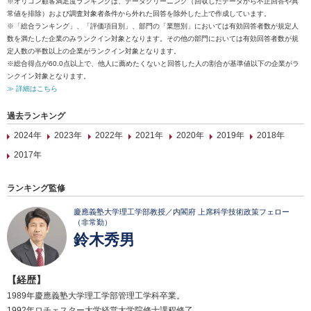
※オリコン顧客満足度ランキングは、データクリーニング（回収したデータから不正回答や異
常値を排除）および調査対象者条件から外れた回答を除外した上で作成しています。
※「総合ランキング」、「評価項目別」、部門の「業態別」においては有効回答者数が規定人
数を満たした企業のみランクイン対象となります。その他の部門においては有効回答者数が規
定人数の半数以上の企業がランクイン対象となります。
※総合得点が60.0点以上で、他人に薦めたくないと回答した人の割合が基準値以下の企業がラ
ンクイン対象となります。
≫ 詳細はこちら
過去ランキング
2024年
2023年
2022年
2021年
2020年
2019年
2018年
2017年
ランキング監修
慶應義塾大学理工学部教授／内閣府 上席科学技術政策フェロー
（非常勤）
鈴木秀男
【経歴】
1989年慶應義塾大学理工学部管理工学科卒業。
1992年ロチェスター大学経営大学院修士課程修了。