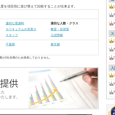
足度を項目別に並び替えて比較することが出来ます。
適切な受講料
適切な人数・クラス
カリキュラムの充実さ
教室・自習室
ス
スタッフ
入試情報
千葉県
東京都
業が2社未満のため発表しておりません。
入