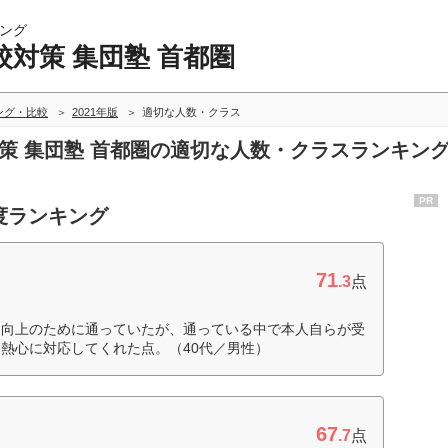
ング
対策 集団塾 首都圏
ング・比較
2021年版
適切な人数・クラス
対策 集団塾 首都圏の適切な人数・クラスランキン
PR
度ランキング
71
.3
点
力向上のために通っていたが、通っている中で本人自らが受
熱心に対応してくれた点。（40代／男性）
67
.7
点