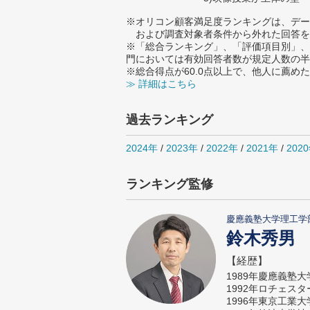
※オリコン顧客満足度ランキングは、デー
および調査対象者条件から外れた回答を
※「総合ランキング」、「評価項目別」、
門においては有効回答者数が規定人数の半
※総合得点が60.0点以上で、他人に薦
≫ 詳細はこちら
過去ランキング
2024年
/
2023年
/
2022年
/
2021年
/
202
ランキング監修
慶應義塾大学理工学
鈴木秀男
【経歴】
1989年慶應義塾
1992年ロチェス
1996年東京工業