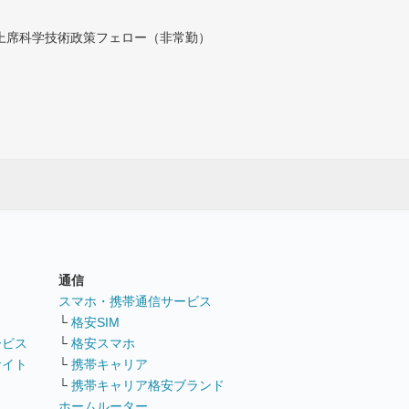
付上席科学技術政策フェロー（非常勤）
通信
ト
スマホ・携帯通信サービス
└
格安SIM
ービス
└
格安スマホ
サイト
└
携帯キャリア
└
携帯キャリア格安ブランド
ホームルーター