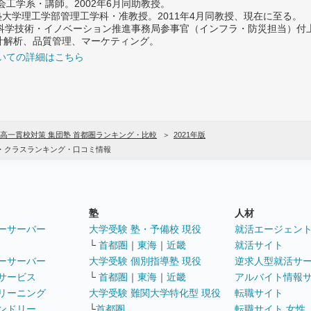
社会工学系・講師。2002年6月同助教授。
義塾大学理工学部管理工学科・准教授。2011年4月同教授、現在に至る。
府 科学技術・イノベーション推進事務局参事官（インフラ・防災担当）
計解析、品質管理、マーケティング。
いての詳細はこちら
高一貫校対策 集団塾 首都圏ランキング・比較
2021年版
数・クラスランキング・口コミ情報
塾
人材
ーサーバー
大学受験 塾・予備校 現役
就活エージェン
└
首都圏
｜
東海
｜
近畿
就活サイト
ーサーバー
大学受験 個別指導塾 現役
逆求人型就活サ
サービス
└
首都圏
｜
東海
｜
近畿
アルバイト情報
リーニング
大学受験 難関大学特化型 現役
転職サイト
ンドリー
└
首都圏
転職サイト 女性