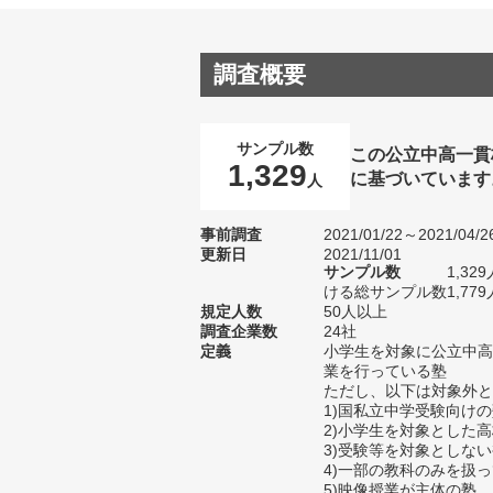
調査概要
サンプル数
この公立中高一貫
1,329
に基づいています
人
事前調査
2021/01/22～2021/04/2
更新日
2021/11/01
サンプル数
1,3
ける総サンプル数1,779
規定人数
50人以上
調査企業数
24社
定義
小学生を対象に公立中高
業を行っている塾
ただし、以下は対象外と
1)国私立中学受験向け
2)小学生を対象とした
3)受験等を対象としな
4)一部の教科のみを扱
5)映像授業が主体の塾