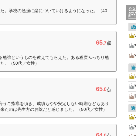
公立
た。学校の勉強に楽についていけるようになった。（40
評
成
65
.7
点
る勉強というものを教えてもらえた。ある程度みっちり勉
た。（50代／女性）
適
65
.0
点
合うご指導を頂き、成績もやや安定しない時期などもあり
適
来たのは先生方のお陰だと感じました。（50代／女性）
64
.0
点