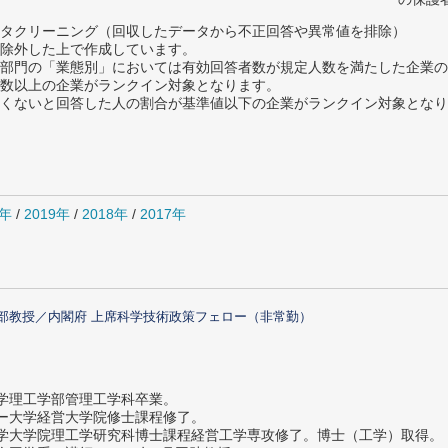
タクリーニング（回収したデータから不正回答や異常値を排除）
除外した上で作成しています。
部門の「業態別」においては有効回答者数が規定人数を満たした企業の
数以上の企業がランクイン対象となります。
めたくないと回答した人の割合が基準値以下の企業がランクイン対象とな
0年
/
2019年
/
2018年
/
2017年
部教授／内閣府 上席科学技術政策フェロー（非常勤）
大学理工学部管理工学科卒業。
ター大学経営大学院修士課程修了。
大学大学院理工学研究科博士課程経営工学専攻修了。博士（工学）取得。