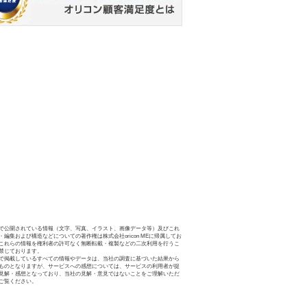
で公開されている情報（文字、写真、イラスト、画像データ等）及びこれ
・編集および構造などについての著作権は株式会社oricon MEに帰属してお
これらの情報を権利者の許可なく無断転載・複製などの二次利用を行うこ
禁じております。
で掲載しているすべての情報やデータは、当社の調査に基づいた結果から
ものとなりますが、サービスへの感想については、サービスの利用者が提
見解・感想となっており、当社の見解・意見ではないことをご理解いただ
ご覧ください。