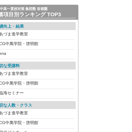
中高一貫校対策 集団塾 首都圏
価項目別ランキング TOP3
績向上・結果
あづま進学教室
CG中萬学院・啓明館
ena
切な受講料
あづま進学教室
CG中萬学院・啓明館
臨海セミナー
切な人数・クラス
あづま進学教室
CG中萬学院・啓明館