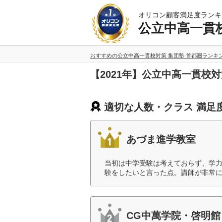
オリコン顧客満足度ランキ
公立中高一貫校
おすすめの公立中高一貫校対策 集団塾 首都圏ランキ
【2021年】公立中高一貫校
適切な人数・クラス 満足
あづま進学教室
当初は中学受験は考えておらず、学
験をしたいと言った点。講師が非常に
CG中萬学院・啓明館