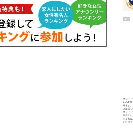
PR
当サイト
らの配置
ります。
とは固く
当サイト
作成した
出された
いた上で