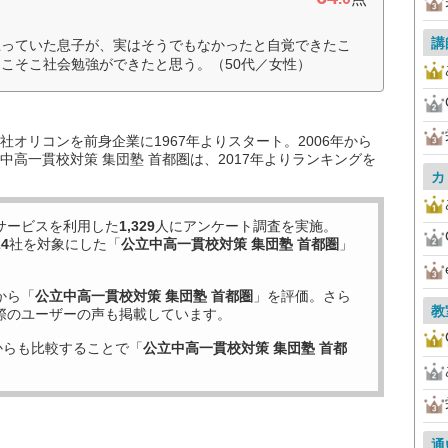
講
思っていた息子が、実はそうでもなかったと自覚できたこ
こそこ社会勉強ができたと思う。（50代／女性）
オリコンを前身企業に1967年よりスタート。2006年から
高一貫校対策 集団塾 首都圏は、2017年よりランキングを
カ
サービスを利用した
1,329
人にアンケート調査を実施。
24
社を対象にした「
公立中高一貫校対策 集団塾 首都圏
」
から「
公立中高一貫校対策 集団塾 首都圏
」を評価。さら
教
際のユーザーの声も掲載しています。
からも比較することで「
公立中高一貫校対策 集団塾 首都
通