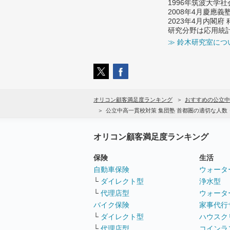
1996年筑波大学
2008年4月慶應
2023年4月内閣
研究分野は応用統
≫ 鈴木研究室につ
オリコン顧客満足度ランキング
おすすめの公立中
公立中高一貫校対策 集団塾 首都圏の適切な人
オリコン顧客満足度ランキング
保険
生活
自動車保険
ウォータ
└
ダイレクト型
浄水型
└
代理店型
ウォータ
バイク保険
家事代行
└
ダイレクト型
ハウスク
└
代理店型
コインラ