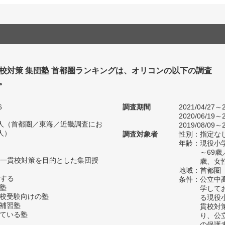
校対策 集団塾 首都圏ランキングは、オリコンの以下の調査
。
6
調査期間
2021/04/27～2
2020/06/19～2
29人（首都圏／東海／近畿調査にお
2019/08/09～2
人）
調査対象者
性別：指定な
年齢：現役小学
～69歳
一貫校対策を目的とした集団授
歳、女性
地域：首都圏
する
条件：公立中
の塾
学して
高校受験向けの塾
る現役
い補習塾
貫校対
っている塾
り、公
の保護