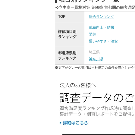
公立中高一貫校対策 集団塾 首都圏の顧客満
TOP
総合ランキング
成績向上・結果
評価項目別
講師
ランキング
通いやすさ・治安
埼玉県
都道府県別
ランキング
神奈川県
※文字がグレーの部門は当社規定の条件を満たした企