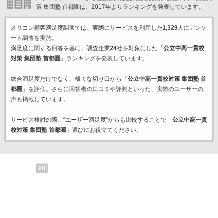
策 集団塾 首都圏は、2017年よりランキングを発表しています。
オリコン顧客満足度調査では、実際にサービスを利用した
1,329
人にアンケ
ート調査を実施。
満足度に関する回答を基に、調査企業
24
社を対象にした「
公立中高一貫校
対策 集団塾 首都圏
」ランキングを発表しています。
総合満足度だけでなく、様々な切り口から「
公立中高一貫校対策 集団塾 首
都圏
」を評価。さらに回答者の口コミや評判といった、実際のユーザーの
声も掲載しています。
サービス検討の際、“ユーザー満足度”からも比較することで「
公立中高一貫
校対策 集団塾 首都圏
」選びにお役立てください。
PR