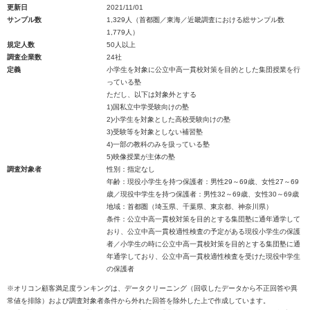
更新日
2021/11/01
サンプル数
1,329人（首都圏／東海／近畿調査における総サンプル数
1,779人）
規定人数
50人以上
調査企業数
24社
定義
小学生を対象に公立中高一貫校対策を目的とした集団授業を行
っている塾
ただし、以下は対象外とする
1)国私立中学受験向けの塾
2)小学生を対象とした高校受験向けの塾
3)受験等を対象としない補習塾
4)一部の教科のみを扱っている塾
5)映像授業が主体の塾
調査対象者
性別：指定なし
年齢：現役小学生を持つ保護者：男性29～69歳、女性27～69
歳／現役中学生を持つ保護者：男性32～69歳、女性30～69歳
地域：首都圏（埼玉県、千葉県、東京都、神奈川県）
条件：公立中高一貫校対策を目的とする集団塾に通年通学して
おり、公立中高一貫校適性検査の予定がある現役小学生の保護
者／小学生の時に公立中高一貫校対策を目的とする集団塾に通
年通学しており、公立中高一貫校適性検査を受けた現役中学生
の保護者
※オリコン顧客満足度ランキングは、データクリーニング（回収したデータから不正回答や異
常値を排除）および調査対象者条件から外れた回答を除外した上で作成しています。