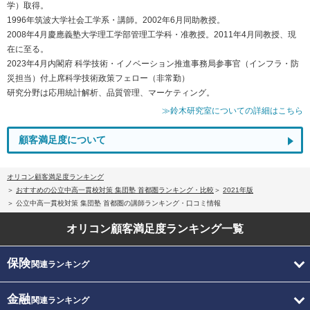
学）取得。
1996年筑波大学社会工学系・講師。2002年6月同助教授。
2008年4月慶應義塾大学理工学部管理工学科・准教授。2011年4月同教授、現
在に至る。
2023年4月内閣府 科学技術・イノベーション推進事務局参事官（インフラ・防
災担当）付上席科学技術政策フェロー（非常勤）
研究分野は応用統計解析、品質管理、マーケティング。
≫鈴木研究室についての詳細はこちら
顧客満足度について
オリコン顧客満足度ランキング
おすすめの公立中高一貫校対策 集団塾 首都圏ランキング・比較
2021年版
公立中高一貫校対策 集団塾 首都圏の講師ランキング・口コミ情報
オリコン顧客満足度
ランキング一覧
保険
関連ランキング
金融
関連ランキング