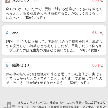
68
.1
点
全くの1からだったので、受験に対する勉強というものを教えて
もらえた。ある程度みっちり勉強することが楽しく思えるよう
になった。（50代／女性）
68
ena
.0
点
6年生ギリギリに入塾して、充分間に合うご指導を頂き、成績も
やや安定しない時期などもありましたが、平均したら上位をキ
ープ出来たのは先生方のお陰だと感じました。（50代／女性）
臨海セミナー
66
.9
点
井の中の蛙で自分は勉強が出来ると思っていた息子が、実はそ
うでもなかったと自覚できたこと。また電車で通塾していたの
で、そこそこ社会勉強ができたと思う。（50代／女性）
オリコンランキングは、株式会社オリコンを前身企業に1967年より
スタート。2006年からは顧客満足度調査を開始。公立中高一貫校対