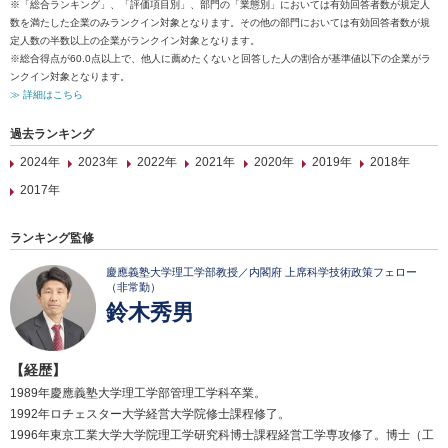
※「総合ランキング」、「評価項目別」、部門の「業態別」においては有効回答者数が規定人
数を満たした企業のみランクイン対象となります。その他の部門においては有効回答者数が規
定人数の半数以上の企業がランクイン対象となります。
※総合得点が60.0点以上で、他人に薦めたくないと回答した人の割合が基準値以下の企業がラ
ンクイン対象となります。
≫ 詳細はこちら
過去ランキング
2024年
2023年
2022年
2021年
2020年
2019年
2018年
2017年
ランキング監修
慶應義塾大学理工学部教授／内閣府 上席科学技術政策フェロー
（非常勤）
鈴木秀男
【経歴】
1989年慶應義塾大学理工学部管理工学科卒業。
1992年ロチェスター大学経営大学院修士課程修了。
1996年東京工業大学大学院理工学研究科博士課程経営工学専攻修了。博士（工