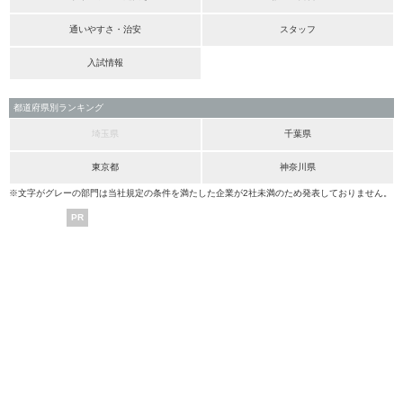
通いやすさ・治安
スタッフ
入試情報
都道府県別ランキング
埼玉県
千葉県
東京都
神奈川県
※文字がグレーの部門は当社規定の条件を満たした企業が2社未満のため発表しておりません。
PR