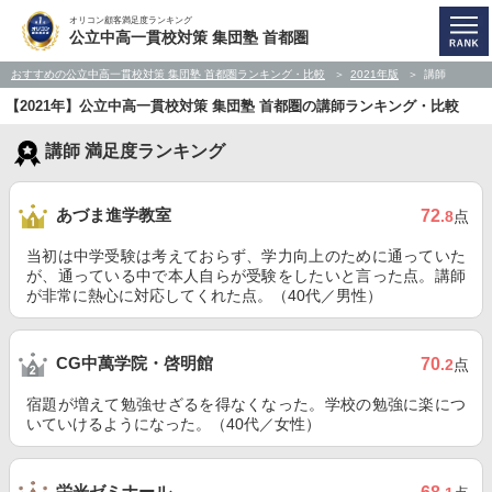
オリコン顧客満足度ランキング
公立中高一貫校対策 集団塾 首都圏
おすすめの公立中高一貫校対策 集団塾 首都圏ランキング・比較
2021年版
講師
【2021年】公立中高一貫校対策 集団塾 首都圏の講師ランキング・比較
講師 満足度ランキング
あづま進学教室
72
.8
点
当初は中学受験は考えておらず、学力向上のために通っていた
が、通っている中で本人自らが受験をしたいと言った点。講師
が非常に熱心に対応してくれた点。（40代／男性）
CG中萬学院・啓明館
70
.2
点
宿題が増えて勉強せざるを得なくなった。学校の勉強に楽につ
いていけるようになった。（40代／女性）
栄光ゼミナール