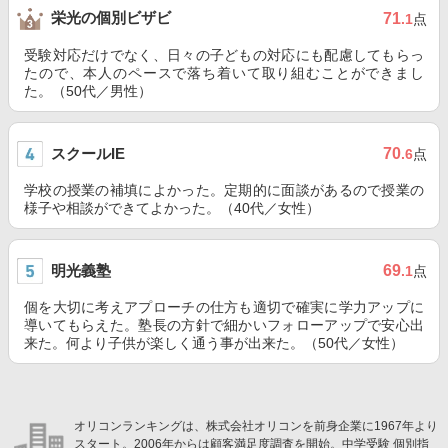
栄光の個別ビザビ
71
.1
点
受験対応だけでなく、日々の子どもの対応にも配慮してもらっ
たので、本人のペースで落ち着いて取り組むことができまし
た。（50代／男性）
スクールIE
70
.6
点
学校の授業の補填によかった。定期的に面談があるので授業の
様子や相談ができてよかった。（40代／女性）
明光義塾
69
.1
点
個を大切に考えアプローチの仕方も適切で確実に学力アップに
導いてもらえた。塾長の方針で細かいフォローアップで安心出
来た。何より子供が楽しく通う事が出来た。（50代／女性）
オリコンランキングは、株式会社オリコンを前身企業に1967年より
スタート。2006年からは顧客満足度調査を開始。中学受験 個別指