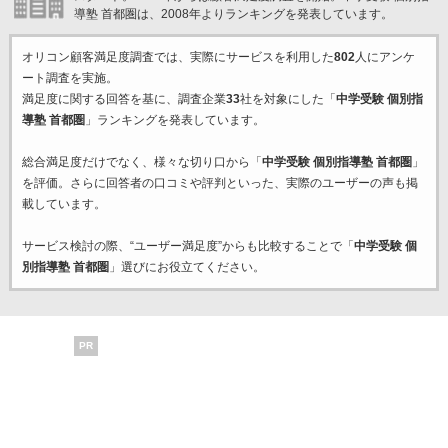
導塾 首都圏は、2008年よりランキングを発表しています。
オリコン顧客満足度調査では、実際にサービスを利用した
802
人にアンケ
ート調査を実施。
満足度に関する回答を基に、調査企業
33
社を対象にした「
中学受験 個別指
導塾 首都圏
」ランキングを発表しています。
総合満足度だけでなく、様々な切り口から「
中学受験 個別指導塾 首都圏
」
を評価。さらに回答者の口コミや評判といった、実際のユーザーの声も掲
載しています。
サービス検討の際、“ユーザー満足度”からも比較することで「
中学受験 個
別指導塾 首都圏
」選びにお役立てください。
PR