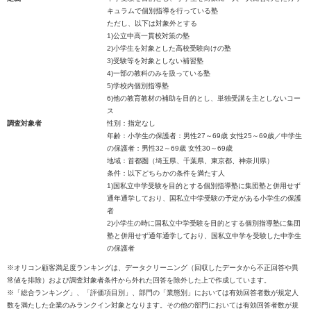
キュラムで個別指導を行っている塾
ただし、以下は対象外とする
1)公立中高一貫校対策の塾
2)小学生を対象とした高校受験向けの塾
3)受験等を対象としない補習塾
4)一部の教科のみを扱っている塾
5)学校内個別指導塾
6)他の教育教材の補助を目的とし、単独受講を主としないコー
ス
調査対象者
性別：指定なし
年齢：小学生の保護者：男性27～69歳 女性25～69歳／中学生
の保護者：男性32～69歳 女性30～69歳
地域：首都圏（埼玉県、千葉県、東京都、神奈川県）
条件：以下どちらかの条件を満たす人
1)国私立中学受験を目的とする個別指導塾に集団塾と併用せず
通年通学しており、国私立中学受験の予定がある小学生の保護
者
2)小学生の時に国私立中学受験を目的とする個別指導塾に集団
塾と併用せず通年通学しており、国私立中学を受験した中学生
の保護者
※オリコン顧客満足度ランキングは、データクリーニング（回収したデータから不正回答や異
常値を排除）および調査対象者条件から外れた回答を除外した上で作成しています。
※「総合ランキング」、「評価項目別」、部門の「業態別」においては有効回答者数が規定人
数を満たした企業のみランクイン対象となります。その他の部門においては有効回答者数が規