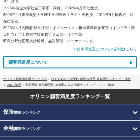
学）取得。
1996年筑波大学社会工学系・講師。2002年6月同助教授。
2008年4月慶應義塾大学理工学部管理工学科・准教授。2011年4月同教授、現
在に至る。
2023年4月内閣府 科学技術・イノベーション推進事務局参事官（インフラ・防
災担当）付上席科学技術政策フェロー（非常勤）
研究分野は応用統計解析、品質管理、マーケティング。
≫鈴木研究室についての詳細はこちら
顧客満足度について
オリコン顧客満足度ランキング
おすすめの中学受験 個別指導塾 首都圏ランキング・比較
2022年版
中学受験 個別指導塾 首都圏の入試情報ランキング・口コミ情報
オリコン顧客満足度
ランキング一覧
保険
関連ランキング
金融
関連ランキング