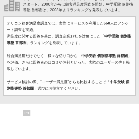
スタート。2006年からは顧客満足度調査を開始。中学受験 個別指
導塾 首都圏は、2008年よりランキングを発表しています。
オリコン顧客満足度調査では、実際にサービスを利用した
660
人にアンケ
ート調査を実施。
満足度に関する回答を基に、調査企業
37
社を対象にした「
中学受験 個別指
導塾 首都圏
」ランキングを発表しています。
総合満足度だけでなく、様々な切り口から「
中学受験 個別指導塾 首都圏
」
を評価。さらに回答者の口コミや評判といった、実際のユーザーの声も掲
載しています。
サービス検討の際、“ユーザー満足度”からも比較することで「
中学受験 個
別指導塾 首都圏
」選びにお役立てください。
PR