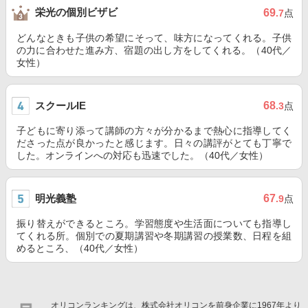
栄光の個別ビザビ
69
.7
点
どんなときも子供の希望にそって、味方になってくれる。子供
の力に合わせた進み方、宿題の出し方をしてくれる。（40代／
女性）
スクールIE
68
.3
点
子どもに寄り添って講師の方々が分かるまで熱心に指導してく
ださった点が良かったと感じます。日々の講評がとても丁寧で
した。オンラインへの対応も迅速でした。（40代／女性）
明光義塾
67
.9
点
振り替えができるところ。学習態度や生活面についても指導し
てくれる所。個別での夏期講習や冬期講習の授業数、日程を組
めるところ、（40代／女性）
オリコンランキングは、株式会社オリコンを前身企業に1967年より