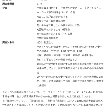
調査企業数
37社
定義
中学受験を目的とし、小学生を対象に一人一人に合わせたカリ
キュラムで個別指導を行っている塾
ただし、以下は対象外とする
1)公立中高一貫校対策の塾
2)小学生を対象とした高校受験向けの塾
3)受験等を対象としない補習塾
4)一部の教科のみを扱っている塾
5)学校内個別指導塾
調査対象者
性別：指定なし
年齢：小学生の保護者：男性27～69歳 女性25～69歳 ／中学
生の保護者：男性32～69歳 女性30～69歳
地域：首都圏（埼玉県、千葉県、東京都、神奈川県）
条件：以下どちらかの条件を満たす人
1)国私立中学受験を目的とする個別指導塾に集団塾と併用せず
通年通学しており、国私立中学受験の予定がある小学生の保護
者
2)小学生の時に国私立中学受験を目的とする個別指導塾に集団
塾と併用せず通年通学しており、国私立中学を受験した中学生
の保護者
※オリコン顧客満足度ランキングは、データクリーニング（回収したデータから不正回答や異
常値を排除）および調査対象者条件から外れた回答を除外した上で作成しています。
※「総合ランキング」、「評価項目別」、部門の「業態別」においては有効回答者数が規定人
数を満たした企業のみランクイン対象となります。その他の部門においては有効回答者数が規