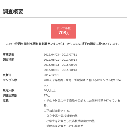
調査概要
サンプル数
708
人
この中学受験 個別指導塾 首都圏ランキングは、オリコンの以下の調査に基づいています。
事前調査
2017/04/03～2017/07/31
調査期間
2017/08/01～2017/08/14
2016/08/23～2016/08/29
2015/08/31～2015/10/13
更新日
2017/12/01
サンプル数
708人（首都圏・東海・近畿調査における総サンプル数1,257
人）
規定人数
40人以上
調査企業数
27社
定義
小学生を対象に中学受験を目的とした個別指導を行っている
塾。
以下は対象外とする。
・公立中高一貫校対策の塾
・小学生を対象とした高校受験向けの塾
・受験等を対象としない補習塾