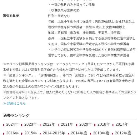
・一部の教科のみを扱っている塾
・映像授業が主体の塾
調査対象者
性別：指定なし
年齢：現役小学生を持つ保護者：男性29歳以上 女性27歳以上
現役中学生を持つ保護者：男性32歳以上 女性30歳以上
地域：首都圏（東京都、神奈川県、千葉県、埼玉県）
条件：・国私立中学受験を目的とする個別指導塾に通年通学し
ており、国私立中学受験の予定がある現役小学生の保護者
・小学生の時に国私立中学受験を目的とする個別指導塾に通年
通学しており、国私立中学を受験した現役中学生の保護者
※オリコン顧客満足度ランキングは、データクリーニング（回収したデータから不正回答や異
常値を排除）および調査対象者条件から外れた回答を除外した上で作成しています。
※「総合ランキング」、「評価項目別」、部門の「業態別」においては有効回答者数が規定人
数を満たした企業のみランクイン対象となります。その他の部門においては有効回答者数が規
定人数の半数以上の企業がランクイン対象となります。
※総合得点が60.00点以上で、他人に薦めたくないと回答した人の割合が基準値以下の企業がラ
ンクイン対象となります。
≫ 詳細はこちら
過去ランキング
2024年
2023年
2022年
2021年
2020年
2018年
2017年
2016年
2015年
2014-2015年
2014年度
2013年度
2012年度