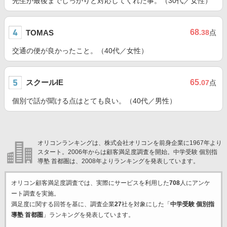
先生が最後までしっかりと対応してくれた事。（30代／女性）
68
TOMAS
.38
点
交通の便が良かったこと。（40代／女性）
スクールIE
65
.07
点
個別で話が聞ける点はとても良い。（40代／男性）
オリコンランキングは、株式会社オリコンを前身企業に1967年より
スタート。2006年からは顧客満足度調査を開始。中学受験 個別指
導塾 首都圏は、2008年よりランキングを発表しています。
オリコン顧客満足度調査では、実際にサービスを利用した
708
人にアンケ
ート調査を実施。
満足度に関する回答を基に、調査企業
27
社を対象にした「
中学受験 個別指
導塾 首都圏
」ランキングを発表しています。