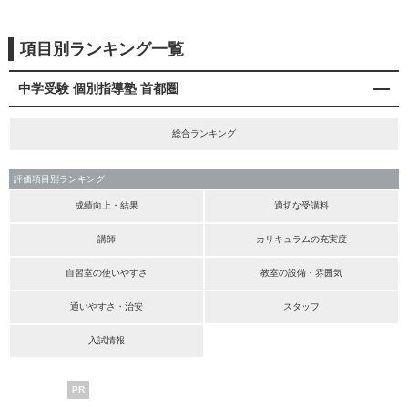
項目別ランキング一覧
中学受験 個別指導塾 首都圏
総合ランキング
評価項目別ランキング
成績向上・結果
適切な受講料
講師
カリキュラムの充実度
自習室の使いやすさ
教室の設備・雰囲気
通いやすさ・治安
スタッフ
入試情報
PR