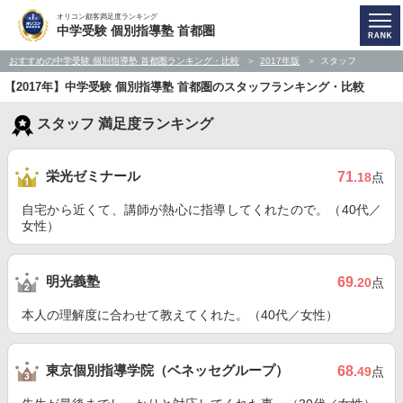
オリコン顧客満足度ランキング
中学受験 個別指導塾 首都圏
おすすめの中学受験 個別指導塾 首都圏ランキング・比較
2017年版
スタッフ
【2017年】中学受験 個別指導塾 首都圏のスタッフランキング・比較
スタッフ 満足度ランキング
栄光ゼミナール
71
.18
点
自宅から近くて、講師が熱心に指導してくれたので。（40代／
女性）
明光義塾
69
.20
点
本人の理解度に合わせて教えてくれた。（40代／女性）
東京個別指導学院（ベネッセグループ）
68
.49
点