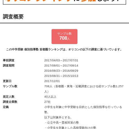
調査概要
サンプル数
708
人
この中学受験 個別指導塾 首都圏ランキングは、オリコンの以下の調査に基づいています。
事前調査
2017/04/03～2017/07/31
調査期間
2017/08/01～2017/08/14
2016/08/23～2016/08/29
2015/08/31～2015/10/13
更新日
2017/12/01
サンプル数
708人（首都圏・東海・近畿調査における総サンプル数1,257
人）
規定人数
40人以上
調査企業数
27社
定義
小学生を対象に中学受験を目的とした個別指導を行っている
塾。
以下は対象外とする。
・公立中高一貫校対策の塾
・小学生を対象とした高校受験向けの塾