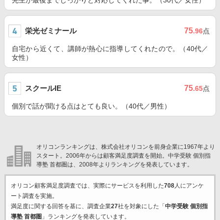
先生が最後までしっかりと対応してくれた事。（30代／女性）
栄光ゼミナール
75
.96
点
自宅から近くて、講師が熱心に指導してくれたので。（40代／
女性）
スクールIE
75
.65
点
個別で話が聞ける点はとても良い。（40代／男性）
オリコンランキングは、株式会社オリコンを前身企業に1967年より
スタート。2006年からは顧客満足度調査を開始。中学受験 個別指
導塾 首都圏は、2008年よりランキングを発表しています。
オリコン顧客満足度調査では、実際にサービスを利用した
708
人にアンケ
ート調査を実施。
満足度に関する回答を基に、調査企業
27
社を対象にした「
中学受験 個別指
導塾 首都圏
」ランキングを発表しています。