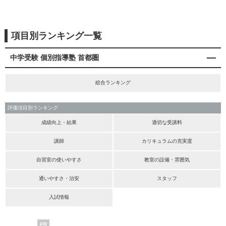
項目別ランキング一覧
中学受験 個別指導塾 首都圏
総合ランキング
評価項目別ランキング
成績向上・結果
適切な受講料
講師
カリキュラムの充実度
自習室の使いやすさ
教室の設備・雰囲気
通いやすさ・治安
スタッフ
入試情報
PR