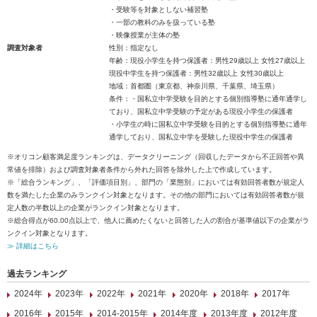
・受験等を対象としない補習塾
・一部の教科のみを扱っている塾
・映像授業が主体の塾
調査対象者
性別：指定なし
年齢：現役小学生を持つ保護者：男性29歳以上 女性27歳以上
現役中学生を持つ保護者：男性32歳以上 女性30歳以上
地域：首都圏（東京都、神奈川県、千葉県、埼玉県）
条件：・国私立中学受験を目的とする個別指導塾に通年通学し
ており、国私立中学受験の予定がある現役小学生の保護者
・小学生の時に国私立中学受験を目的とする個別指導塾に通年
通学しており、国私立中学を受験した現役中学生の保護者
※オリコン顧客満足度ランキングは、データクリーニング（回収したデータから不正回答や異
常値を排除）および調査対象者条件から外れた回答を除外した上で作成しています。
※「総合ランキング」、「評価項目別」、部門の「業態別」においては有効回答者数が規定人
数を満たした企業のみランクイン対象となります。その他の部門においては有効回答者数が規
定人数の半数以上の企業がランクイン対象となります。
※総合得点が60.00点以上で、他人に薦めたくないと回答した人の割合が基準値以下の企業がラ
ンクイン対象となります。
≫ 詳細はこちら
過去ランキング
2024年
2023年
2022年
2021年
2020年
2018年
2017年
2016年
2015年
2014-2015年
2014年度
2013年度
2012年度