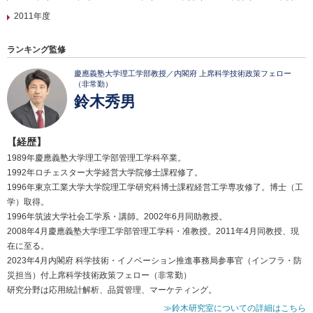
2011年度
ランキング監修
慶應義塾大学理工学部教授／内閣府 上席科学技術政策フェロー
（非常勤）
鈴木秀男
【経歴】
1989年慶應義塾大学理工学部管理工学科卒業。
1992年ロチェスター大学経営大学院修士課程修了。
1996年東京工業大学大学院理工学研究科博士課程経営工学専攻修了。博士（工
学）取得。
1996年筑波大学社会工学系・講師。2002年6月同助教授。
2008年4月慶應義塾大学理工学部管理工学科・准教授。2011年4月同教授、現
在に至る。
2023年4月内閣府 科学技術・イノベーション推進事務局参事官（インフラ・防
災担当）付上席科学技術政策フェロー（非常勤）
研究分野は応用統計解析、品質管理、マーケティング。
≫鈴木研究室についての詳細はこちら