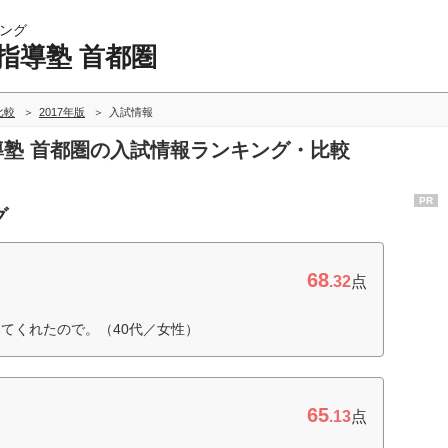
ング
指導塾 首都圏
比較
2017年版
入試情報
指導塾 首都圏の入試情報ランキング・比較
PR
グ
68
.32
点
てくれたので。（40代／女性）
65
.13
点