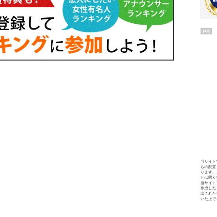
PR
当サイト
らの配置
ります。
とは固く
当サイト
作成した
出された
いた上で