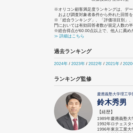
※オリコン顧客満足度ランキングは、デー
および調査対象者条件から外れた回答を
※「総合ランキング」、「評価項目別」、
門においては有効回答者数が規定人数の半
※総合得点が60.00点以上で、他人に
≫ 詳細はこちら
過去ランキング
2024年
/
2023年
/
2022年
/
2021年
/
202
ランキング監修
慶應義塾大学理工学
鈴木秀男
【経歴】
1989年慶應義塾
1992年ロチェス
1996年東京工業