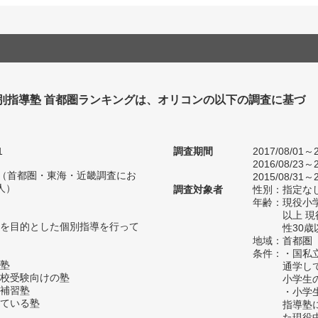
個別指導塾 首都圏ランキングは、オリコンの以下の調査に基づ
1
調査期間
2017/08/01～2
2016/08/23～2
人（首都圏・東海・近畿調査にお
2015/08/31～2
人）
調査対象者
性別：指定な
年齢：現役小学
以上 
を目的とした個別指導を行って
性30歳
地域：首都圏
条件：・国私
塾
通学し
校受験向けの塾
小学生
補習塾
・小学
ている塾
指導塾
た現役