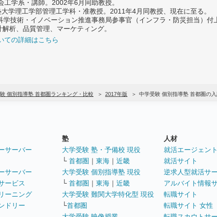
社会工学系・講師。2002年6月同助教授。
義塾大学理工学部管理工学科・准教授。2011年4月同教授、現在に至る。
府 科学技術・イノベーション推進事務局参事官（インフラ・防災担当）
計解析、品質管理、マーケティング。
いての詳細はこちら
験 個別指導塾 首都圏ランキング・比較
2017年版
中学受験 個別指導塾 首都圏の
塾
人材
ーサーバー
大学受験 塾・予備校 現役
就活エージェン
└
首都圏
｜
東海
｜
近畿
就活サイト
ーサーバー
大学受験 個別指導塾 現役
逆求人型就活サ
サービス
└
首都圏
｜
東海
｜
近畿
アルバイト情報
リーニング
大学受験 難関大学特化型 現役
転職サイト
ンドリー
└
首都圏
転職サイト 女性
大学受験 映像授業
転職スカウトサ