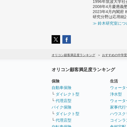
1996年筑波大学
2008年4月慶應
2023年4月内閣
研究分野は応用統
≫ 鈴木研究室につ
オリコン顧客満足度ランキング
おすすめの中学受
オリコン顧客満足度ランキング
保険
生活
自動車保険
ウォータ
└
ダイレクト型
浄水型
└
代理店型
ウォータ
バイク保険
家事代行
└
ダイレクト型
ハウスク
└
代理店型
コインラ
自転車保険
食材宅配