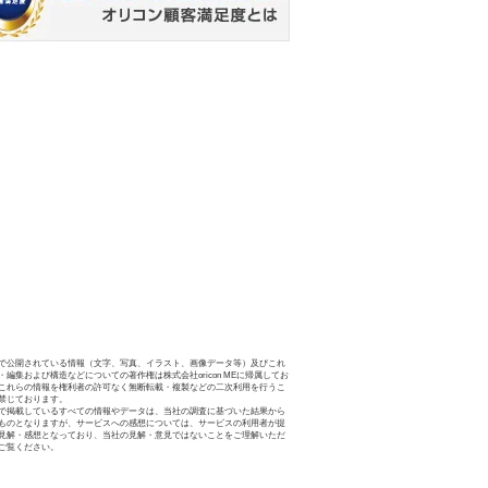
で公開されている情報（文字、写真、イラスト、画像データ等）及びこれ
・編集および構造などについての著作権は株式会社oricon MEに帰属してお
これらの情報を権利者の許可なく無断転載・複製などの二次利用を行うこ
禁じております。
で掲載しているすべての情報やデータは、当社の調査に基づいた結果から
ものとなりますが、サービスへの感想については、サービスの利用者が提
見解・感想となっており、当社の見解・意見ではないことをご理解いただ
ご覧ください。