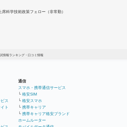
付上席科学技術政策フェロー（非常勤）
入試情報ランキング・口コミ情報
通信
ト
スマホ・携帯通信サービス
└
格安SIM
ービス
└
格安スマホ
サイト
└
携帯キャリア
└
携帯キャリア格安ブランド
ホームルーター
ービス
モバイルデータ通信