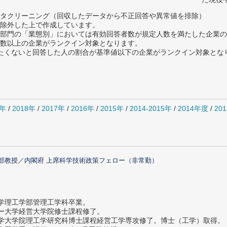
タクリーニング（回収したデータから不正回答や異常値を排除）
除外した上で作成しています。
部門の「業態別」においては有効回答者数が規定人数を満たした企業の
数以上の企業がランクイン対象となります。
薦めたくないと回答した人の割合が基準値以下の企業がランクイン対象とな
0年
/
2018年
/
2017年
/
2016年
/
2015年
/
2014-2015年
/
2014年度
/
20
部教授／内閣府 上席科学技術政策フェロー（非常勤）
大学理工学部管理工学科卒業。
ター大学経営大学院修士課程修了。
大学大学院理工学研究科博士課程経営工学専攻修了。博士（工学）取得。