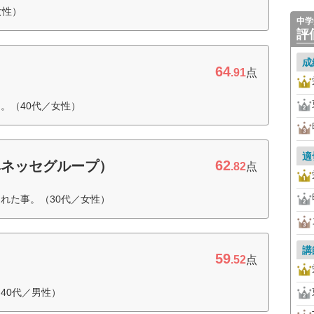
女性）
中学
評
成
64
.91
点
。（40代／女性）
適
62
ベネッセグループ）
.82
点
れた事。（30代／女性）
講
59
.52
点
40代／男性）