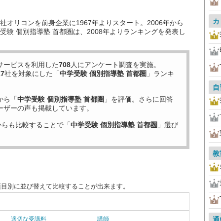
カ
オリコンを前身企業に1967年よりスタート。2006年から
験 個別指導塾 首都圏は、2008年よりランキングを発表し
サービスを利用した
708
人にアンケート調査を実施。
27
社を対象にした「
中学受験 個別指導塾 首都圏
」ランキ
自
から「
中学受験 個別指導塾 首都圏
」を評価。さらに回答
ーザーの声も掲載しています。
からも比較することで「
中学受験 個別指導塾 首都圏
」選び
教
項目別に並び替えて比較することが出来ます。
適切な受講料
講師
通