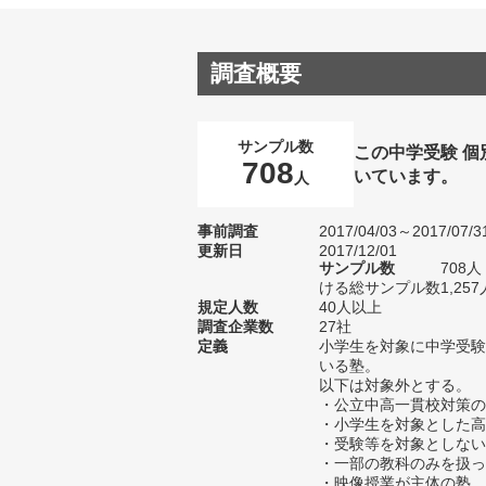
調査概要
サンプル数
この中学受験 
708
いています。
人
事前調査
2017/04/03～2017/07/3
更新日
2017/12/01
サンプル数
708
ける総サンプル数1,257
規定人数
40人以上
調査企業数
27社
定義
小学生を対象に中学受験
いる塾。
以下は対象外とする。
・公立中高一貫校対策の
・小学生を対象とした高
・受験等を対象としない
・一部の教科のみを扱っ
・映像授業が主体の塾