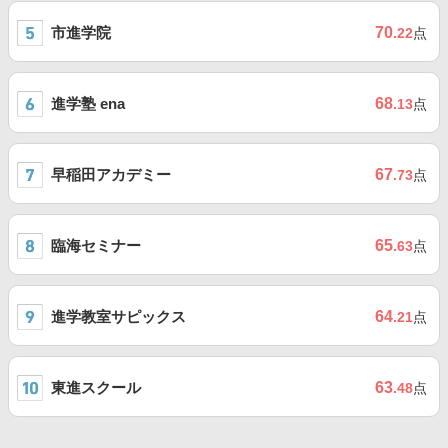
市進学院
70
.22
点
進学塾 ena
68
.13
点
早稲田アカデミー
67
.73
点
臨海セミナー
65
.63
点
進学教室サピックス
64
.21
点
東進スクール
63
.48
点