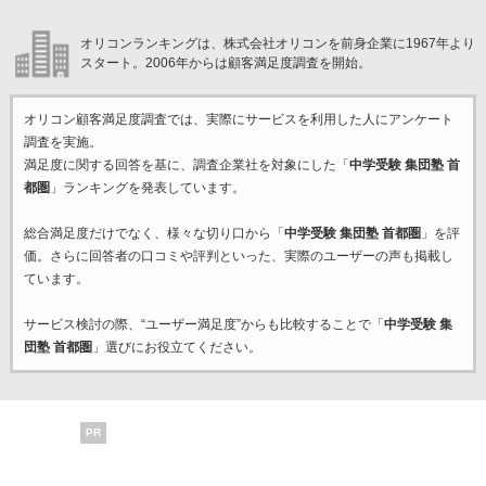
オリコンランキングは、株式会社オリコンを前身企業に1967年より
スタート。2006年からは顧客満足度調査を開始。
オリコン顧客満足度調査では、実際にサービスを利用した
人にアンケート
調査を実施。
満足度に関する回答を基に、調査企業
社を対象にした「
中学受験 集団塾 首
都圏
」ランキングを発表しています。
総合満足度だけでなく、様々な切り口から「
中学受験 集団塾 首都圏
」を評
価。さらに回答者の口コミや評判といった、実際のユーザーの声も掲載し
ています。
サービス検討の際、“ユーザー満足度”からも比較することで「
中学受験 集
団塾 首都圏
」選びにお役立てください。
PR