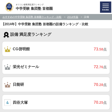
オリコン顧客満足度ランキング
中学受験 集団塾 首都圏
おすすめの中学受験 集団塾 首都圏ランキング・比較
2014年版
設備
【2014年】中学受験 集団塾 首都圏の設備ランキング・比較
設備 満足度ランキング
CG啓明館
73
.58
点
栄光ゼミナール
72
.76
点
日能研
70
.28
点
四谷大塚
70
.25
点