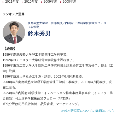
2011年度
2010年度
2009年度
2008年度
ランキング監修
慶應義塾大学理工学部教授／内閣府 上席科学技術政策フェロー
（非常勤）
鈴木秀男
【経歴】
1989年慶應義塾大学理工学部管理工学科卒業。
1992年ロチェスター大学経営大学院修士課程修了。
1996年東京工業大学大学院理工学研究科博士課程経営工学専攻修了。博士（工
学）取得。
1996年筑波大学社会工学系・講師。2002年6月同助教授。
2008年4月慶應義塾大学理工学部管理工学科・准教授。2011年4月同教授、現
在に至る。
2023年4月内閣府 科学技術・イノベーション推進事務局参事官（インフラ・防
災担当）付上席科学技術政策フェロー（非常勤）
研究分野は応用統計解析、品質管理、マーケティング。
≫鈴木研究室についての詳細はこちら