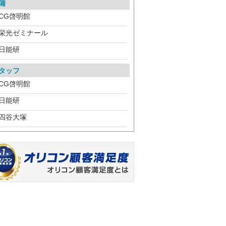
備
CG啓明館
栄光ゼミナール
日能研
タッフ
CG啓明館
日能研
四谷大塚