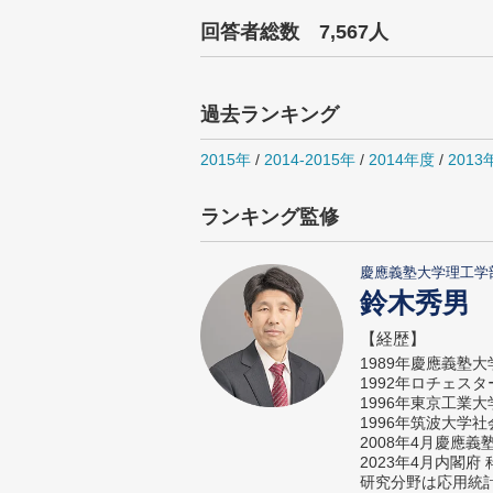
回答者総数 7,567人
過去ランキング
2015年
/
2014-2015年
/
2014年度
/
2013
ランキング監修
慶應義塾大学理工学
鈴木秀男
【経歴】
1989年慶應義塾
1992年ロチェス
1996年東京工業
1996年筑波大学
2008年4月慶應
2023年4月内閣
研究分野は応用統