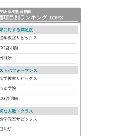
受験 集団塾 首都圏
価項目別ランキング TOP3
果に対する満足度
進学教室サピックス
CG啓明館
日能研
ストパフォーマンス
進学教室サピックス
市進学院
CG啓明館
切な人数・クラス
進学教室サピックス
日能研