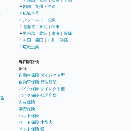
└
四国
｜
九州・沖縄
職
└
広域企業
インターネット回線
遣
└
北海道
｜
東北
｜
関東
└
甲信越・北陸
｜
東海
｜
近畿
ス
└
中国・四国
｜
九州・沖縄
└
広域企業
専門家評価
ト
保険
自動車保険 ダイレクト型
自動車保険 代理店型
バイク保険 ダイレクト型
バイク保険 代理店型
広告
火災保険
学資保険
ペット保険
ペット保険 小型犬
ペット保険 猫