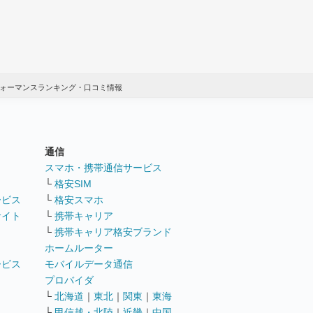
フォーマンスランキング・口コミ情報
通信
ト
スマホ・携帯通信サービス
└
格安SIM
ービス
└
格安スマホ
サイト
└
携帯キャリア
└
携帯キャリア格安ブランド
ホームルーター
ービス
モバイルデータ通信
ト
プロバイダ
└
北海道
｜
東北
｜
関東
｜
東海
└
甲信越・北陸
｜
近畿
｜
中国