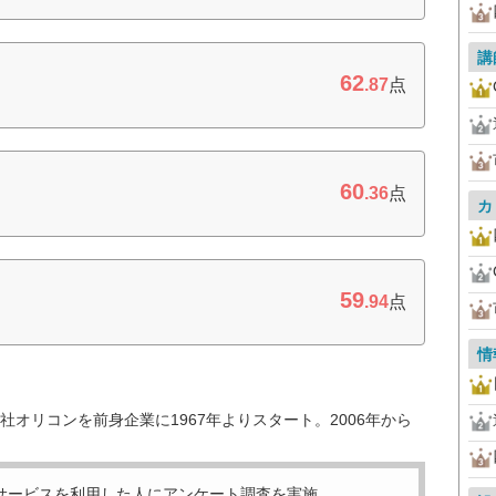
講
62
.87
点
60
.36
点
カ
59
.94
点
情
オリコンを前身企業に1967年よりスタート。2006年から
サービスを利用した
人にアンケート調査を実施。