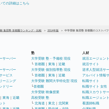
いての詳細はこちら
験 集団塾 首都圏ランキング・比較
2014年版
中学受験 集団塾 首都圏のコストパ
塾
人材
ーサーバー
大学受験 塾・予備校 現役
就活エージェン
└
首都圏
｜
東海
｜
近畿
就活サイト
ーサーバー
大学受験 個別指導塾 現役
逆求人型就活サ
サービス
└
首都圏
｜
東海
｜
近畿
アルバイト情報
リーニング
大学受験 難関大学特化型 現役
転職サイト
ンドリー
└
首都圏
転職サイト 女性
大学受験 映像授業
転職スカウトサ
｜
東海
｜
近畿
高校受験 塾
転職エージェン
ット
└
北海道
｜
東北
｜
北関東
看護師転職
｜
東海
｜
近畿
└
首都圏
｜
甲信越・北陸
介護転職