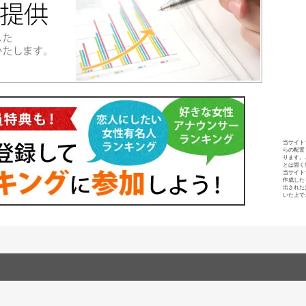
当サイト
らの配置
ります。
とは固く
当サイト
作成した
出された
いた上で