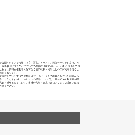
で公開されている情報（文字、写真、イラスト、画像データ等）及びこれ
・編集および構造などについての著作権は株式会社oricon MEに帰属してお
これらの情報を権利者の許可なく無断転載・複製などの二次利用を行うこ
禁じております。
で掲載しているすべての情報やデータは、当社の調査に基づいた結果から
ものとなりますが、サービスへの感想については、サービスの利用者が提
見解・感想となっており、当社の見解・意見ではないことをご理解いただ
ご覧ください。