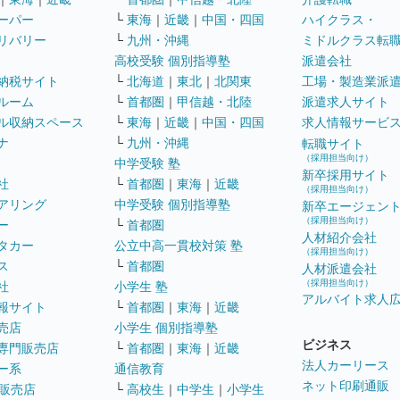
ーパー
└
東海
｜
近畿
｜
中国・四国
ハイクラス・
リバリー
└
九州・沖縄
ミドルクラス転
高校受験 個別指導塾
派遣会社
納税サイト
└
北海道
｜
東北
｜
北関東
工場・製造業派
ルーム
└
首都圏
｜
甲信越・北陸
派遣求人サイト
ル収納スペース
└
東海
｜
近畿
｜
中国・四国
求人情報サービ
ナ
└
九州・沖縄
転職サイト
（採用担当向け）
中学受験 塾
新卒採用サイト
社
└
首都圏
｜
東海
｜
近畿
（採用担当向け）
アリング
中学受験 個別指導塾
新卒エージェン
（採用担当向け）
ー
└
首都圏
人材紹介会社
タカー
公立中高一貫校対策 塾
（採用担当向け）
ス
└
首都圏
人材派遣会社
（採用担当向け）
社
小学生 塾
アルバイト求人
報サイト
└
首都圏
｜
東海
｜
近畿
売店
小学生 個別指導塾
ビジネス
専門販売店
└
首都圏
｜
東海
｜
近畿
法人カーリース
ー系
通信教育
ネット印刷通販
販売店
└
高校生
｜
中学生
｜
小学生