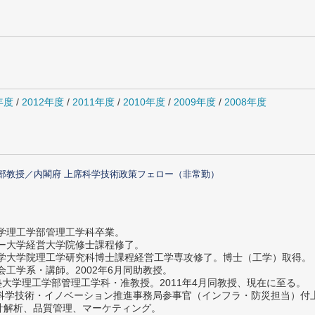
年度
/
2012年度
/
2011年度
/
2010年度
/
2009年度
/
2008年度
部教授／内閣府 上席科学技術政策フェロー（非常勤）
大学理工学部管理工学科卒業。
ター大学経営大学院修士課程修了。
大学大学院理工学研究科博士課程経営工学専攻修了。博士（工学）取得。
社会工学系・講師。2002年6月同助教授。
義塾大学理工学部管理工学科・准教授。2011年4月同教授、現在に至る。
府 科学技術・イノベーション推進事務局参事官（インフラ・防災担当）
計解析、品質管理、マーケティング。