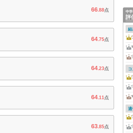
66
.88
点
中学
評
結
64
.75
点
64
.23
点
コ
64
.11
点
適
63
.85
点