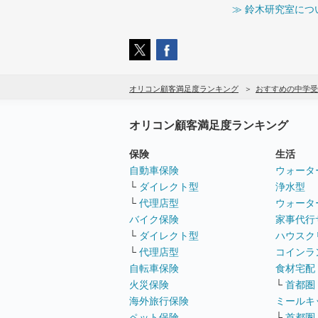
≫ 鈴木研究室につ
オリコン顧客満足度ランキング
おすすめの中学受
オリコン顧客満足度ランキング
保険
生活
自動車保険
ウォータ
└
ダイレクト型
浄水型
└
代理店型
ウォータ
バイク保険
家事代行
└
ダイレクト型
ハウスク
└
代理店型
コインラ
自転車保険
食材宅配
火災保険
└
首都圏
海外旅行保険
ミールキ
ペット保険
└
首都圏