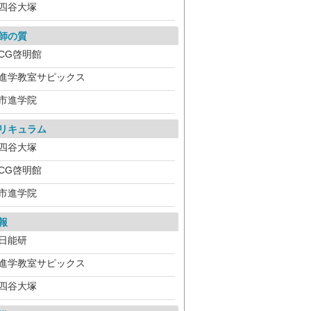
四谷大塚
師の質
CG啓明館
進学教室サピックス
市進学院
リキュラム
四谷大塚
CG啓明館
市進学院
報
日能研
進学教室サピックス
四谷大塚