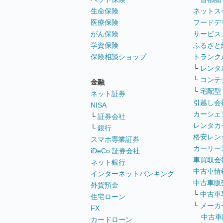
生命保険
ネットス
医療保険
フードデ
がん保険
サービス
学資保険
ふるさと
保険相談ショップ
トランク
└
レンタ
└
コンテ
金融
└
宅配型
ネット証券
引越し会
NISA
カーシェ
└
証券会社
レンタカ
└
銀行
格安レン
スマホ専業証券
カーリー
iDeCo 証券会社
車買取会
ネット銀行
中古車情
インターネットバンキング
中古車販
外貨預金
└
中古車
住宅ローン
└
メーカ
FX
中古車
カードローン