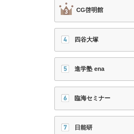
CG啓明館
四谷大塚
進学塾 ena
臨海セミナー
日能研