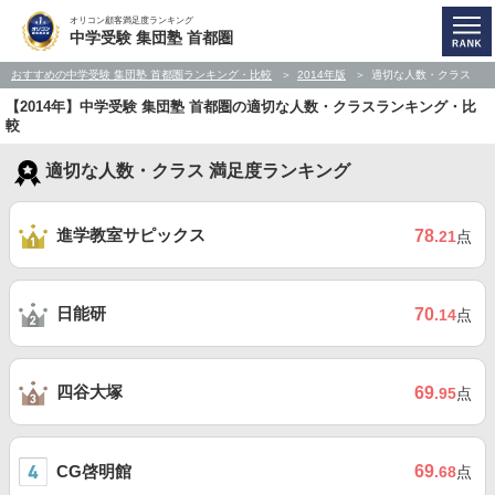
オリコン顧客満足度ランキング
中学受験 集団塾 首都圏
おすすめの中学受験 集団塾 首都圏ランキング・比較
2014年版
適切な人数・クラス
【2014年】中学受験 集団塾 首都圏の適切な人数・クラスランキング・比
較
適切な人数・クラス 満足度ランキング
進学教室サピックス
78
.21
点
日能研
70
.14
点
四谷大塚
69
.95
点
CG啓明館
69
.68
点