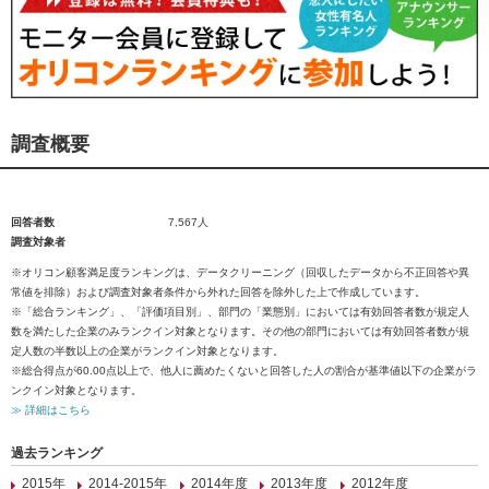
調査概要
回答者数
7,567人
調査対象者
※オリコン顧客満足度ランキングは、データクリーニング（回収したデータから不正回答や異
常値を排除）および調査対象者条件から外れた回答を除外した上で作成しています。
※「総合ランキング」、「評価項目別」、部門の「業態別」においては有効回答者数が規定人
数を満たした企業のみランクイン対象となります。その他の部門においては有効回答者数が規
定人数の半数以上の企業がランクイン対象となります。
※総合得点が60.00点以上で、他人に薦めたくないと回答した人の割合が基準値以下の企業がラ
ンクイン対象となります。
≫ 詳細はこちら
過去ランキング
2015年
2014-2015年
2014年度
2013年度
2012年度