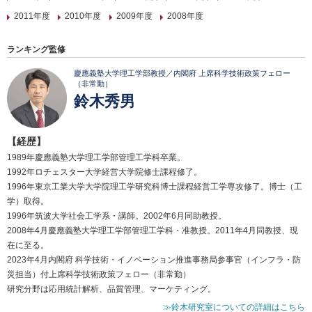
2011年度
2010年度
2009年度
2008年度
ランキング監修
慶應義塾大学理工学部教授／内閣府 上席科学技術政策フェロー
（非常勤）
鈴木秀男
【経歴】
1989年慶應義塾大学理工学部管理工学科卒業。
1992年ロチェスター大学経営大学院修士課程修了。
1996年東京工業大学大学院理工学研究科博士課程経営工学専攻修了。博士（工
学）取得。
1996年筑波大学社会工学系・講師。2002年6月同助教授。
2008年4月慶應義塾大学理工学部管理工学科・准教授。2011年4月同教授、現
在に至る。
2023年4月内閣府 科学技術・イノベーション推進事務局参事官（インフラ・防
災担当）付上席科学技術政策フェロー（非常勤）
研究分野は応用統計解析、品質管理、マーケティング。
≫鈴木研究室についての詳細はこちら