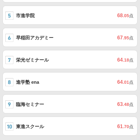
市進学院
68
.05
点
早稲田アカデミー
67
.95
点
栄光ゼミナール
64
.18
点
進学塾 ena
64
.01
点
臨海セミナー
63
.48
点
東進スクール
61
.70
点